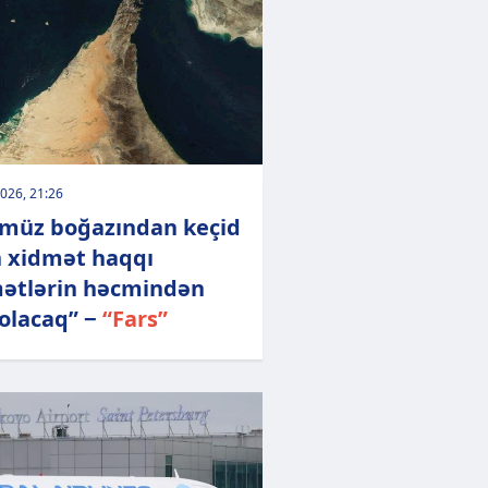
026, 21:26
müz boğazından keçid
 xidmət haqqı
ətlərin həcmindən
 olacaq” −
“Fars”