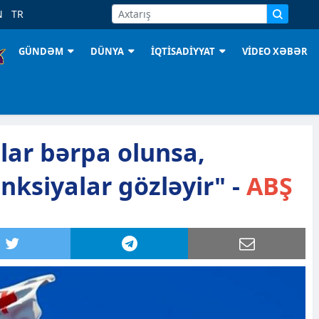
N
TR
GÜNDƏM
DÜNYA
İQTİSADİYYAT
VİDEO XƏBƏR
lar bərpa olunsa,
nksiyalar gözləyir" -
ABŞ