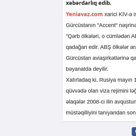
xəbərdarlıq edib.
Yeniavaz.com
xarici KİV-ə i
Gürcüstanın "Accent" nəşrinə 
"Qərb ölkələri, o cümlədən 
qadağan edir. ABŞ ölkələr ar
Gürcüstan aviaşirkətlərinə q
bəyanatda deyilir.
Xatırladaq ki, Rusiya mayın 
qüvvədə olan viza rejimini l
əlaqələr 2008-ci ilin avqus
müstəqilliyini tanıyandan sonr