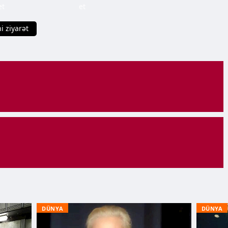
et
et
i ziyarət
DÜNYA
DÜNYA