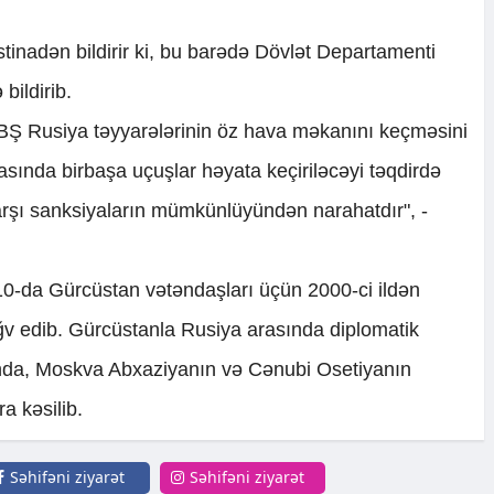
stinadən bildirir ki, bu barədə Dövlət Departamenti
bildirib.
ABŞ Rusiya təyyarələrinin öz hava məkanını keçməsini
asında birbaşa uçuşlar həyata keçiriləcəyi təqdirdə
arşı sanksiyaların mümkünlüyündən narahatdır", -
10-da Gürcüstan vətəndaşları üçün 2000-ci ildən
əğv edib. Gürcüstanla Rusiya arasında diplomatik
tunda, Moskva Abxaziyanın və Cənubi Osetiyanın
a kəsilib.
Səhifəni ziyarət
Səhifəni ziyarət