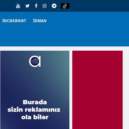
İNCƏSƏNƏT
İDMAN