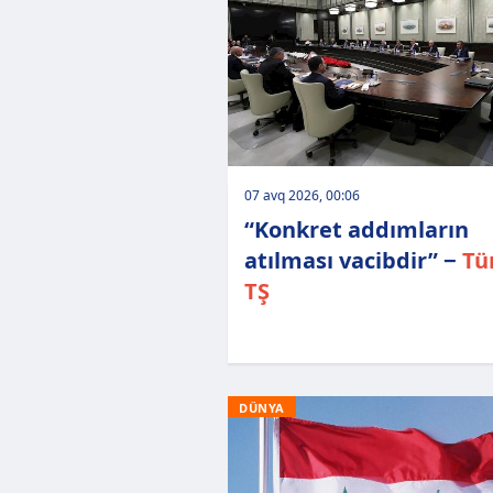
07 avq 2026, 00:06
“Konkret addımların
atılması vacibdir” −
Tü
TŞ
DÜNYA