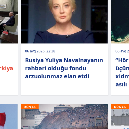
06 avq 2026, 22:38
06 avq 2
Rusiya Yuliya Navalnayanın
“Hör
rkiyə
rəhbəri olduğu fondu
üçün
arzuolunmaz elan etdi
xidm
asılı
DÜNYA
DÜNYA