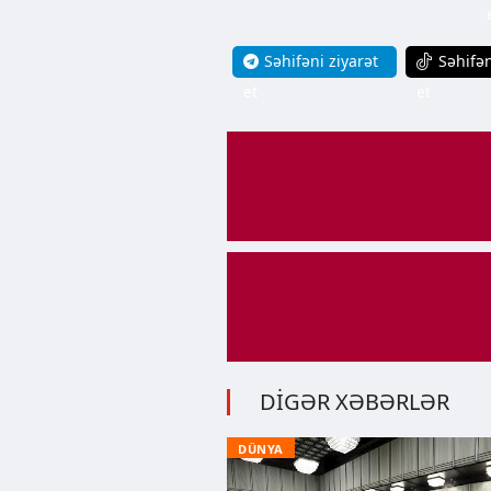
Səhifəni ziyarət
Səhifən
et
et
DİGƏR XƏBƏRLƏR
DÜNYA