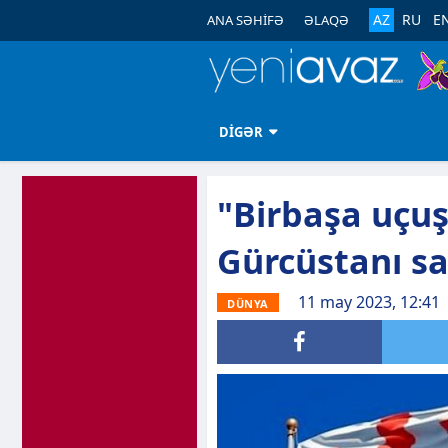
AZ
RU
E
ANA SƏHİFƏ
ƏLAQƏ
DİGƏR
"Birbaşa uçuş
Gürcüstanı sa
11 may 2023, 12:41
DÜNYA