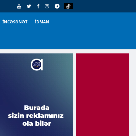
İNCƏSƏNƏT
İDMAN