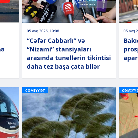
05 avq 2026, 19:08
05 avq 2
“Cəfər Cabbarlı” və
Bakı
nə
“Nizami” stansiyaları
pros
arasında tunellərin tikintisi
apar
daha tez başa çata bilər
CƏMİYYƏT
CƏMİYY