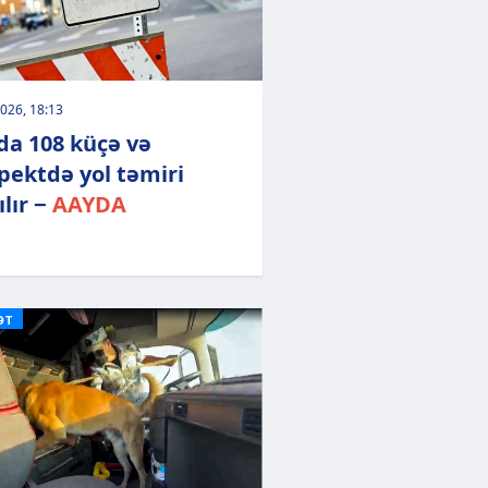
026, 18:13
da 108 küçə və
pektdə yol təmiri
ılır −
AAYDA
ƏT