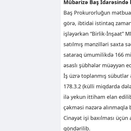
Mübarizə Baş İdarəsində b
Baş Prokurorluğun mətbua
görə, ibtidai istintaq zam
işləyərkən “Birlik-İnşaat” 
satılmış mənzilləri saxta sə
sataraq ümumilikdə 166 min
əsaslı şübhələr müəyyən ed
İş üzrə toplanmış sübutlar
178.3.2 (külli miqdarda dəl
ilə yekun ittiham elan edi
çəkməsi nəzərə alınmaqla b
Cinayət işi baxılması üçün
göndərilib.