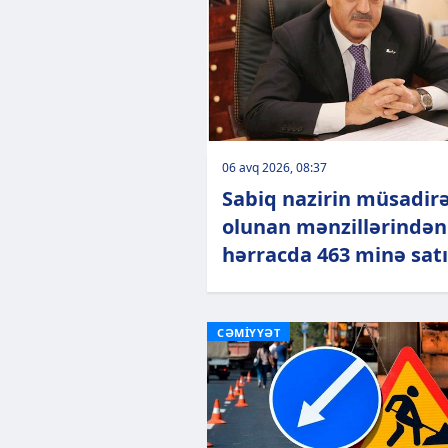
06 avq 2026, 08:37
Sabiq nazirin müsadir
olunan mənzillərindən 
hərracda 463 minə satı
CƏMİYYƏT