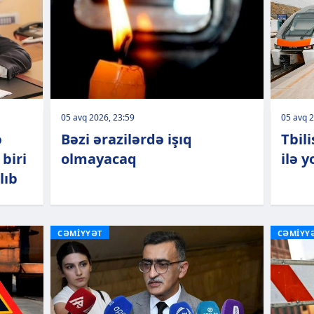
05 avq 2026, 23:59
05 avq 2
ə
Bəzi ərazilərdə işıq
Tbil
biri
olmayacaq
ilə 
lıb
CƏMİYYƏT
CƏMİYY