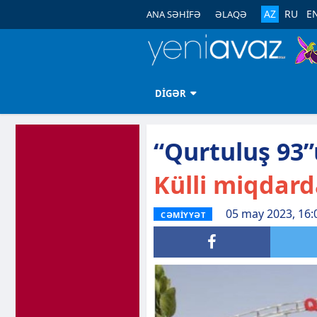
AZ
RU
E
ANA SƏHİFƏ
ƏLAQƏ
DİGƏR
“Qurtuluş 93”
Külli miqdar
05 may 2023, 16:
CƏMİYYƏT