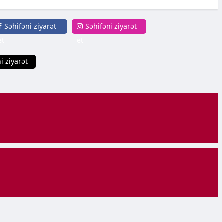
Səhifəni ziyarət
Səhifəni ziyarət
et
et
i ziyarət