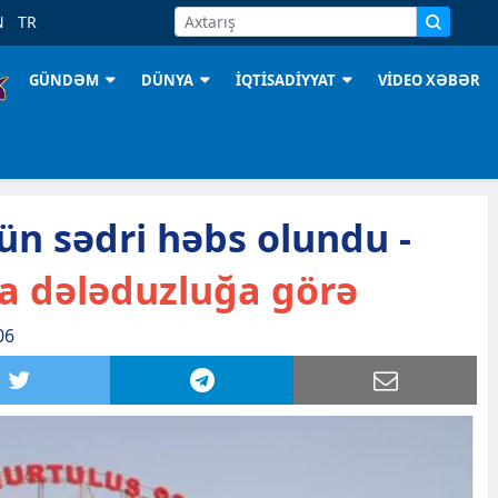
N
TR
GÜNDƏM
DÜNYA
İQTİSADİYYAT
VİDEO XƏBƏR
ün sədri həbs olundu -
da dələduzluğa görə
06