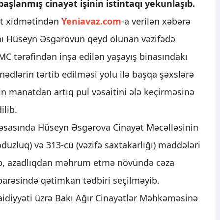
aşlanmış cinayət işinin istintaqı yekunlaşıb.
t xidmətindən
Yeniavaz.com
-a verilən xəbərə
anı Hüseyn Əsgərovun qeyd olunan vəzifədə
MMC tərəfindən inşa edilən yaşayış binasındakı
nədlərin tərtib edilməsi yolu ilə başqa şəxslərə
 manatdan artıq pul vəsaitini ələ keçirməsinə
ilib.
 əsasında Hüseyn Əsgərova Cinayət Məcəlləsinin
əduzluq) və 313-cü (vəzifə saxtakarlığı) maddələri
lib, azadlıqdan məhrum etmə növündə cəza
arəsində qətimkan tədbiri seçilməyib.
 aidiyyəti üzrə Bakı Ağır Cinayətlər Məhkəməsinə