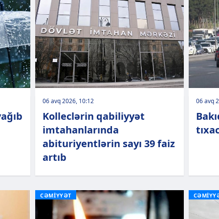
06 avq 2026, 10:12
06 avq 2
yağıb
Kolleclərin qabiliyyət
Bakı
imtahanlarında
tıxa
abituriyentlərin sayı 39 faiz
artıb
CƏMİYYƏT
CƏMİYY