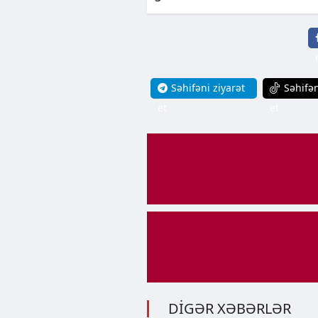
Səhifəni ziyarət
Səhifən
et
et
DİGƏR XƏBƏRLƏR