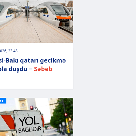
026, 23:48
isi-Bakı qatarı gecikmə
yola düşdü −
Səbəb
ƏT