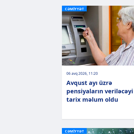
CƏMİYYƏT
06 avq 2026, 11:20
Avqust ayı üzrə
pensiyaların veriləcəyi
tarix məlum oldu
CƏMİYYƏT