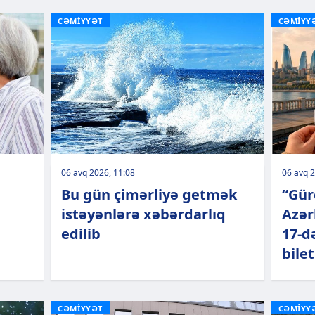
CƏMİYYƏT
CƏMİYY
06 avq 2026, 11:08
06 avq 2
Bu gün çimərliyə getmək
“Gür
istəyənlərə xəbərdarlıq
Azər
edilib
17-d
bilet
CƏMİYYƏT
CƏMİYY