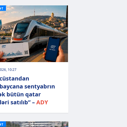
ƏT
026, 10:27
cüstandan
baycana sentyabrın
ək bütün qatar
ləri satılıb” –
ADY
ƏT