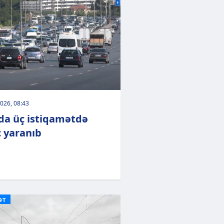
026, 08:43
da üç istiqamətdə
c yaranıb
ƏT