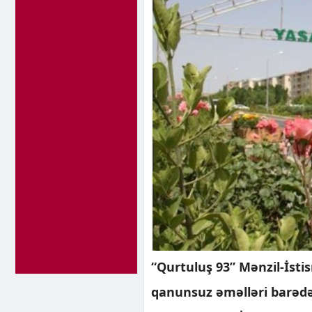
“Qurtuluş 93” Mənzil-İst
qanunsuz əməlləri barədə