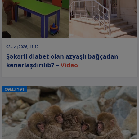
08 avq 2026, 11:12
Şəkərli diabet olan azyaşlı bağçadan
kənarlaşdırılıb? –
Video
CƏMİYYƏT