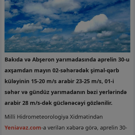
Bakıda və Abşeron yarımadasında aprelin 30-u
axşamdan mayın 02-səhərədək şimal-qərb
küləyinin 15-20 m/s arabir 23-25 m/s, 01-i
səhər və gündüz yarımadanın bəzi yerlərində
arabir 28 m/s-dək güclənəcəyi gözlənilir.
Milli Hidrometeorologiya Xidmətindən
Yeniavaz.com
-a verilən xəbərə görə, aprelin 30-