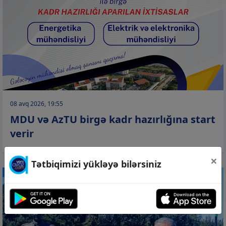
08 avq 2026, 19:55
MDU və AzTU birgə kadr hazırlığına start
verir
×
Tətbiqimizi yükləyə bilərsiniz
CƏMİYYƏT