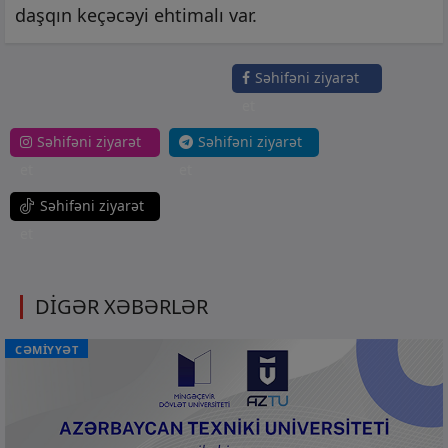
daşqın keçəcəyi ehtimalı var.
Səhifəni ziyarət
et
Səhifəni ziyarət
Səhifəni ziyarət
et
et
Səhifəni ziyarət
et
DİGƏR XƏBƏRLƏR
CƏMİYYƏT