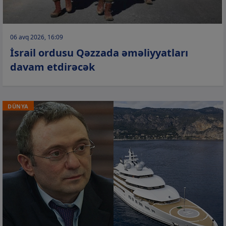
06 avq 2026, 16:09
İsrail ordusu Qəzzada əməliyyatları
davam etdirəcək
DÜNYA