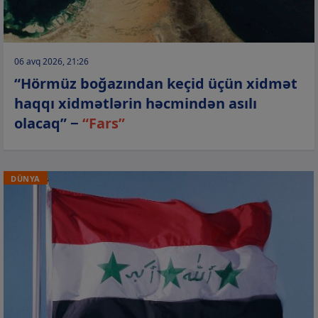
06 avq 2026, 21:26
“Hörmüz boğazından keçid üçün xidmət
haqqı xidmətlərin həcmindən asılı
olacaq” −
“Fars”
DÜNYA