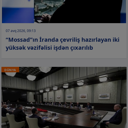
07 avq 2026, 09:13
“Mossad”ın İranda çevriliş hazırlayan iki
yüksək vəzifəlisi işdən çıxarılıb
DÜNYA