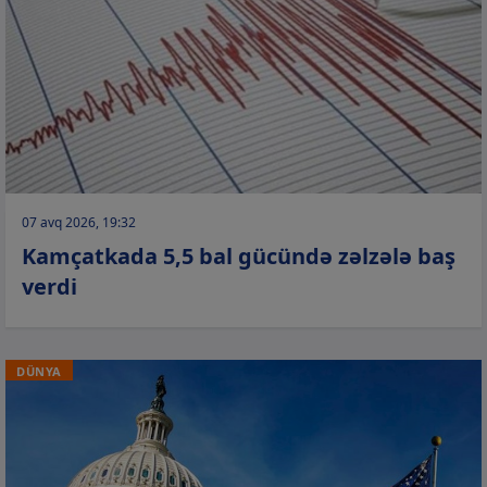
07 avq 2026, 19:32
Kamçatkada 5,5 bal gücündə zəlzələ baş
verdi
DÜNYA