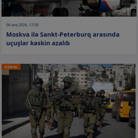
06 avq 2026, 17:30
Moskva ilə Sankt-Peterburq arasında
uçuşlar kəskin azalıb
DÜNYA