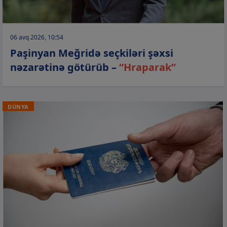
06 avq 2026, 10:54
Paşinyan Meğridə seçkiləri şəxsi
nəzarətinə götürüb –
“Hraparak”
DÜNYA