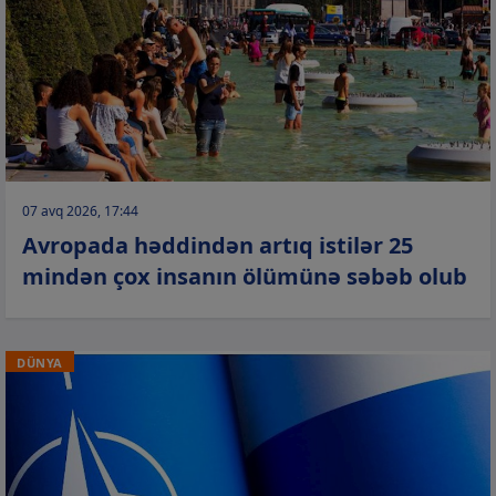
07 avq 2026, 17:44
Avropada həddindən artıq istilər 25
mindən çox insanın ölümünə səbəb olub
DÜNYA