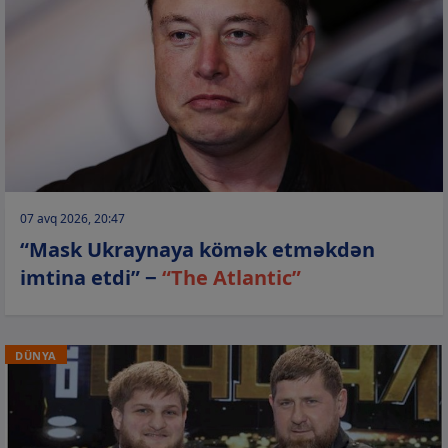
07 avq 2026, 20:47
“Mask Ukraynaya kömək etməkdən
imtina etdi” −
“The Atlantic”
DÜNYA