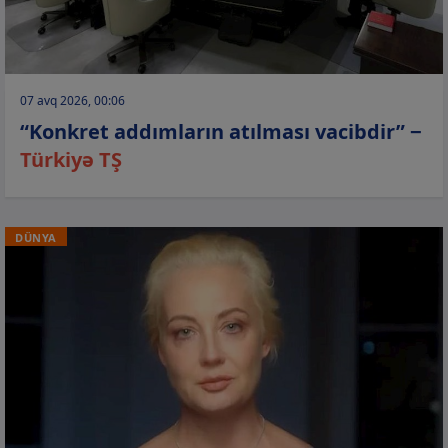
07 avq 2026, 00:06
“Konkret addımların atılması vacibdir” −
Türkiyə TŞ
DÜNYA