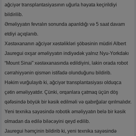
ağciyər transplantasiyasının uğurla həyata keçirildiyi
bildirilib.
Əməliyyatın fevralın sonunda aparıldığı və 5 saat davam
etdiyi açıqlanıb.
Xəstəxananın ağciyər xəstəlikləri şöbəsinin müdiri Albert
Jauregui oxşar əməliyyatın indiyədək yalnız Nyu-Yorkdakı
“Mount Sinai” xəstəxanasında edildiyini, lakin orada robot
cərrahiyyənin qismən istifadə olunduğunu bildirib.
Həkim vurğulayıb ki, ağciyər transplantasiyası olduqca
çətin əməliyyatdır. Çünki, orqanlara çatmaq üçün döş
qəfəsində böyük bir kəsik edilməli və qabırğalar qırılmalıdır.
Yeni texnika sayəsində robotik əməliyyatın belə bir kəsik
olmadan da edilə biləcəyini qeyd edilib.
Jauregui həmçinin bildirib ki, yeni texnika sayəsində