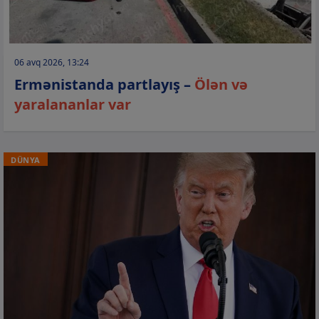
06 avq 2026, 13:24
Ermənistanda partlayış –
Ölən və
yaralananlar var
DÜNYA