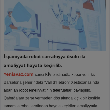
İspaniyada robot cərrahiyyə üsulu ilə
əməliyyat həyata keçirilib.
Yeniavaz.com
xarici KİV-ə istinadla xəbər verir ki,
Barselona şəhərindəki “Vall d'Hebron” Xəstəxanasında
aparılan robot əməliyyatının təfərrüatları paylaşılıb.
Qabırğalara zərər vermədən döş altında kiçik bir kəsiklə
tamamilə robot tərəfindən həyata keçirilən əməliyyatla