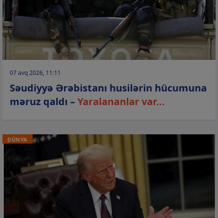
07 avq 2026, 11:11
Səudiyyə Ərəbistanı husilərin hücumuna
məruz qaldı –
Yaralananlar var...
DÜNYA