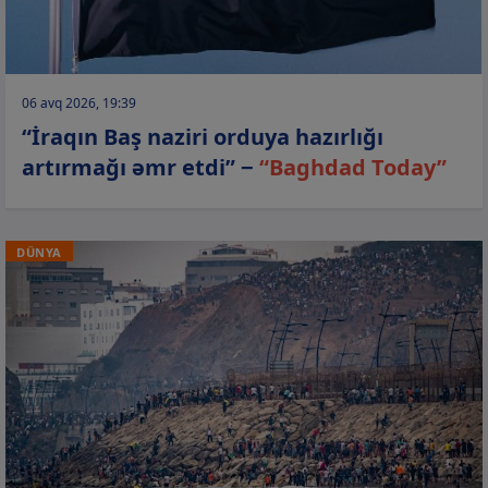
06 avq 2026, 19:39
“İraqın Baş naziri orduya hazırlığı
artırmağı əmr etdi” −
“Baghdad Today”
DÜNYA