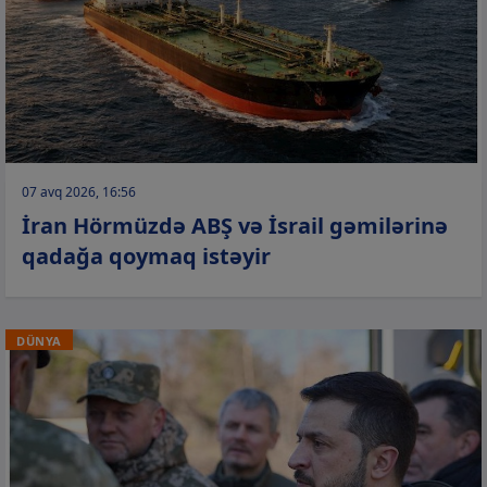
07 avq 2026, 16:56
İran Hörmüzdə ABŞ və İsrail gəmilərinə
qadağa qoymaq istəyir
DÜNYA