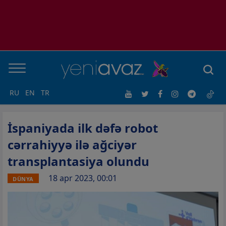
RU
EN
TR
İspaniyada ilk dəfə robot
cərrahiyyə ilə ağciyər
transplantasiya olundu
18 apr 2023, 00:01
DÜNYA