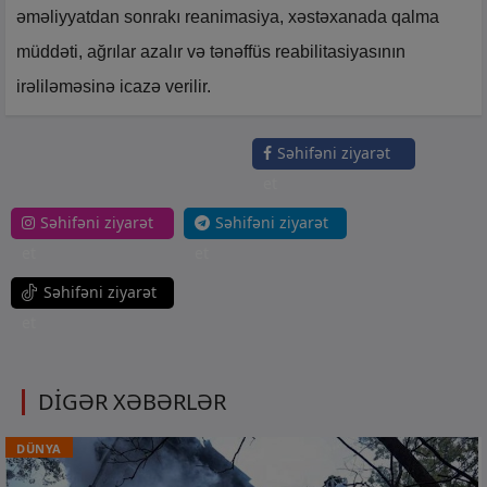
əməliyyatdan sonrakı reanimasiya, xəstəxanada qalma
müddəti, ağrılar azalır və tənəffüs reabilitasiyasının
irəliləməsinə icazə verilir.
Səhifəni ziyarət
et
Səhifəni ziyarət
Səhifəni ziyarət
et
et
Səhifəni ziyarət
et
DİGƏR XƏBƏRLƏR
DÜNYA