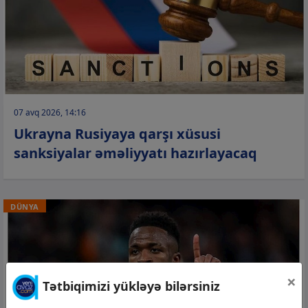
07 avq 2026, 14:16
Ukrayna Rusiyaya qarşı xüsusi
sanksiyalar əməliyyatı hazırlayacaq
DÜNYA
×
Tətbiqimizi yükləyə bilərsiniz