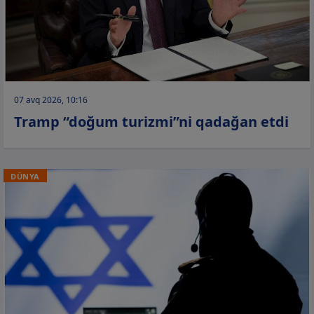
07 avq 2026, 10:16
Tramp “doğum turizmi”ni qadağan etdi
DÜNYA