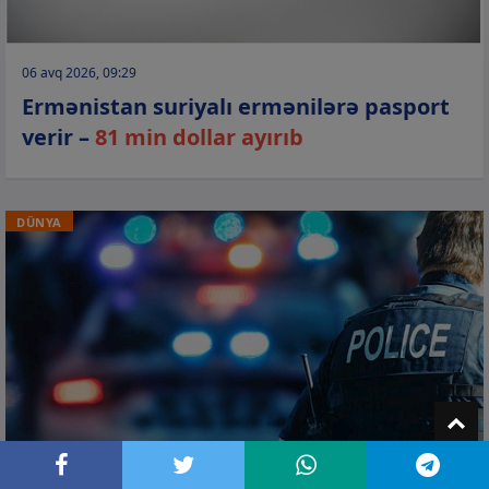
06 avq 2026, 09:29
Ermənistan suriyalı ermənilərə pasport
verir –
81 min dollar ayırıb
DÜNYA
T