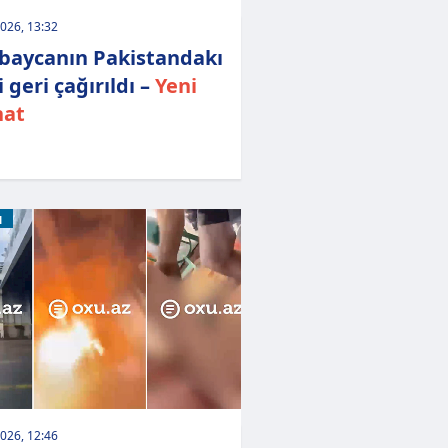
026, 13:32
baycanın Pakistandakı
i geri çağırıldı –
Yeni
nat
M
026, 12:46