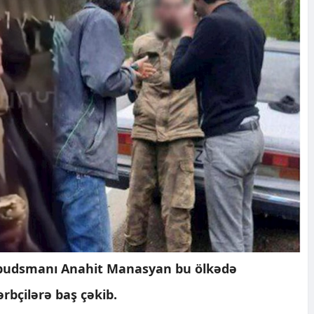
budsmanı Anahit Manasyan bu ölkədə
rbçilərə baş çəkib.