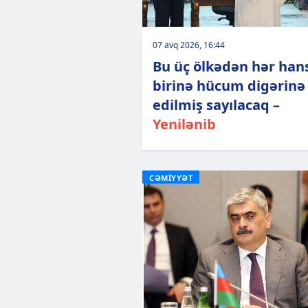
07 avq 2026, 16:44
Bu üç ölkədən hər han
birinə hücum digərinə
edilmiş sayılacaq –
Yenilənib
CƏMİYYƏT