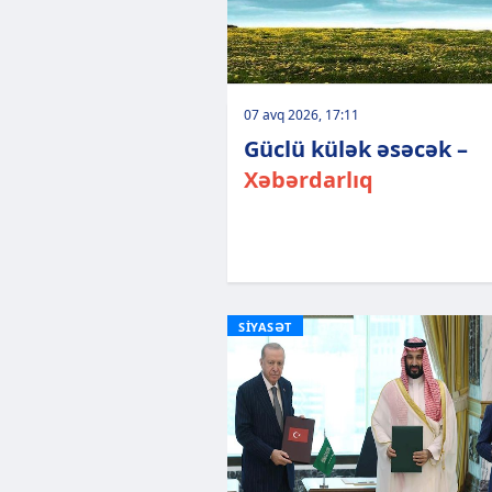
07 avq 2026, 17:11
Güclü külək əsəcək –
Xəbərdarlıq
SİYASƏT