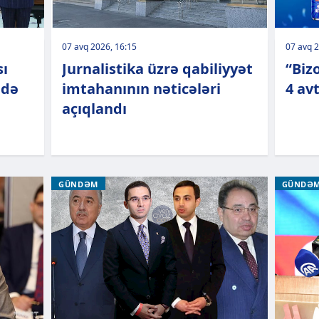
07 avq 2026, 16:15
07 avq 2
sı
Jurnalistika üzrə qabiliyyət
“Biz
 də
imtahanının nəticələri
4 av
açıqlandı
GÜNDƏM
GÜNDƏ