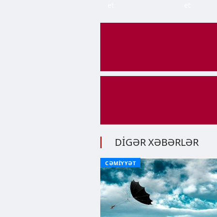
et
et
DİGƏR XƏBƏRLƏR
CƏMİYYƏT