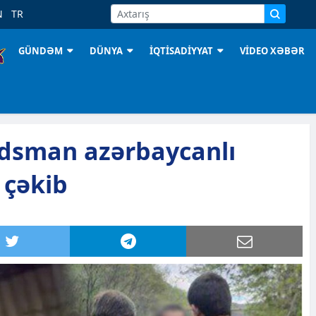
N
TR
GÜNDƏM
DÜNYA
İQTİSADİYYAT
VİDEO XƏBƏR
dsman azərbaycanlı
 çəkib