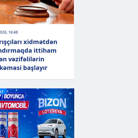
026, 16:48
rışçıları xidmətdən
ndırmaqda ittiham
an vəzifəlilərin
əməsi başlayır
ƏT