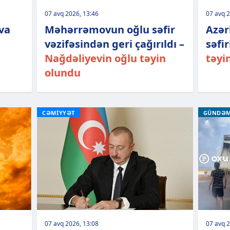
07 avq 2026, 13:46
07 avq 2
va
Məhərrəmovun oğlu səfir
Azər
vəzifəsindən geri çağırıldı –
səfir
Nağdəliyevin oğlu təyin
təyi
olundu
CƏMİYYƏT
GÜNDƏ
07 avq 2026, 13:08
07 avq 2