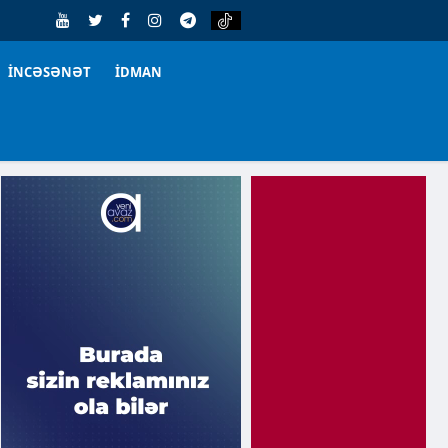
İNCƏSƏNƏT
İDMAN