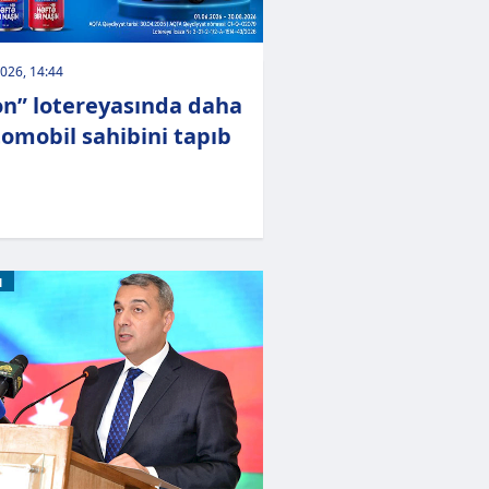
026, 14:44
on” lotereyasında daha
tomobil sahibini tapıb
M