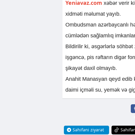
Yeniavaz.com
xəbər verir 
xidməti məlumat yayıb.
Ombudsman azərbaycanlı hərb
cümlədən sağlamlıq imkanların
Bildirilir ki, əsgərlərlə söhbə
işgəncə, pis rəftarın digər fo
şikayət daxil olmayıb.
Anahit Manasyan qeyd edib ki
daimi içməli su, yemək və gig
Səhifəni ziyarət
Səhifən