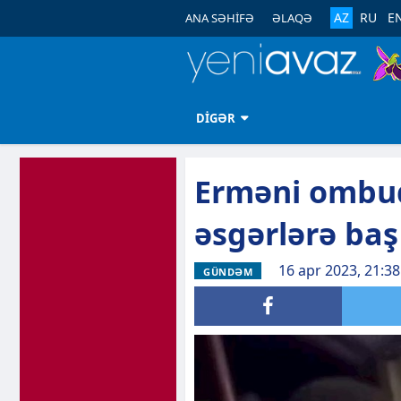
AZ
RU
E
ANA SƏHİFƏ
ƏLAQƏ
DİGƏR
Erməni ombu
əsgərlərə baş
16 apr 2023, 21:38
GÜNDƏM