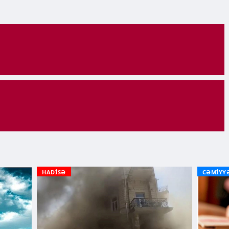
HADİSƏ
CƏMİYY