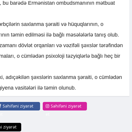
ki, bu barədə Ermənistan ombudsmanının mətbuat
çilərin saxlanma şəraiti və hüquqlarının, o
ın təmin edilməsi ilə bağlı məsələlərlə tanış olub.
t zamanı dövlət orqanları və vəzifəli şəxslər tərəfindən
rmaları, o cümlədən psixoloji təzyiqlərlə bağlı heç bir
, adıçəkilən şəxslərin saxlanma şəraiti, o cümlədən
iyena vasitələri ilə təmin olunub.
Səhifəni ziyarət
Səhifəni ziyarət
et
et
i ziyarət