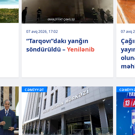
07 avq 2026, 17:02
07 avq 2
“Tarqovı”dakı yanğın
Çağı
söndürüldü –
Yenilənib
yayı
olun
məhk
CƏMİYYƏT
CƏMİYY