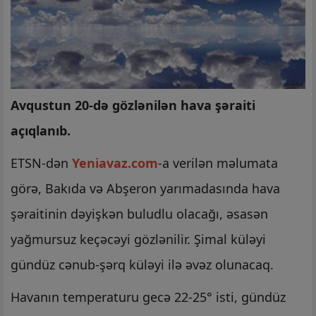
Avqustun 20-də gözlənilən hava şəraiti
açıqlanıb.
ETSN-dən
Yeniavaz.com
-a verilən məlumata
görə, Bakıda və Abşeron yarımadasında hava
şəraitinin dəyişkən buludlu olacağı, əsasən
yağmursuz keçəcəyi gözlənilir. Şimal küləyi
gündüz cənub-şərq küləyi ilə əvəz olunacaq.
Havanın temperaturu gecə 22-25° isti, gündüz