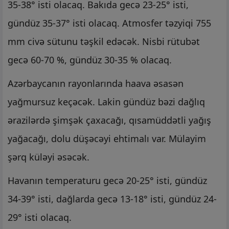
35-38° isti olacaq. Bakıda gecə 23-25° isti,
gündüz 35-37° isti olacaq. Atmosfer təzyiqi 755
mm civə sütunu təşkil edəcək. Nisbi rütubət
gecə 60-70 %, gündüz 30-35 % olacaq.
Azərbaycanın rayonlarında haava əsasən
yağmursuz keçəcək. Lakin gündüz bəzi dağlıq
ərazilərdə şimşək çaxacağı, qısamüddətli yağış
yağacağı, dolu düşəcəyi ehtimalı var. Mülayim
şərq küləyi əsəcək.
Havanın temperaturu gecə 20-25° isti, gündüz
34-39° isti, dağlarda gecə 13-18° isti, gündüz 24-
29° isti olacaq.