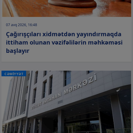
07 avq 2026, 16:48
Çağırışçıları xidmətdən yayındırmaqda
ittiham olunan vəzifəlilərin məhkəməsi
başlayır
CƏMİYYƏT