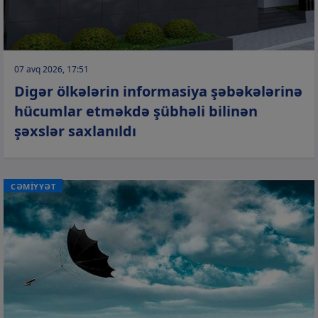
07 avq 2026, 17:51
Digər ölkələrin informasiya şəbəkələrinə
hücumlar etməkdə şübhəli bilinən
şəxslər saxlanıldı
CƏMİYYƏT