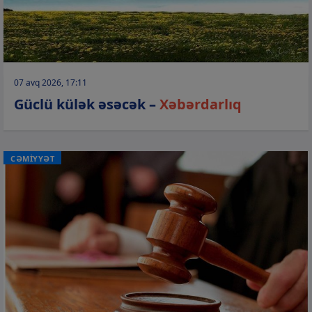
07 avq 2026, 17:11
Güclü külək əsəcək –
Xəbərdarlıq
CƏMİYYƏT