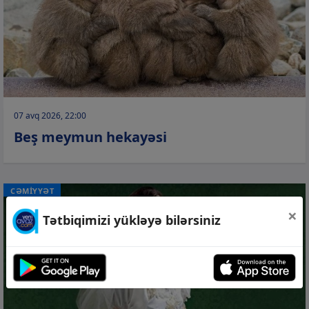
07 avq 2026, 22:00
Beş meymun hekayəsi
CƏMİYYƏT
×
Tətbiqimizi yükləyə bilərsiniz