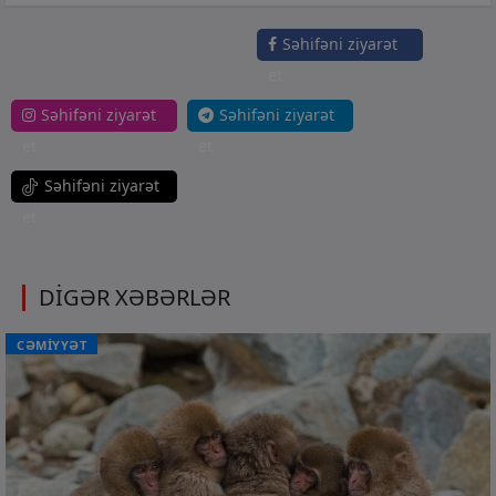
Səhifəni ziyarət
et
Səhifəni ziyarət
Səhifəni ziyarət
et
et
Səhifəni ziyarət
et
DİGƏR XƏBƏRLƏR
CƏMİYYƏT