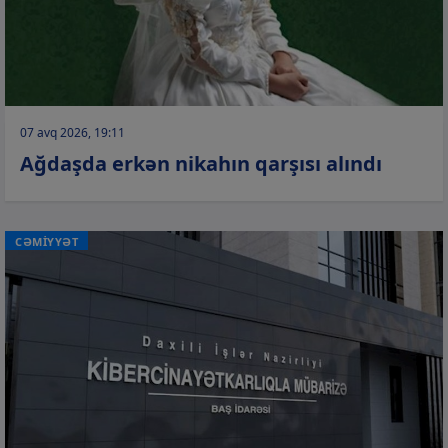
07 avq 2026, 19:11
Ağdaşda erkən nikahın qarşısı alındı
CƏMİYYƏT