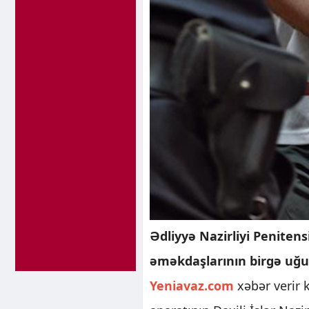
Ədliyyə Nazirliyi Penitensi
əməkdaşlarının birgə uğur
Yeniavaz.com
xəbər verir k