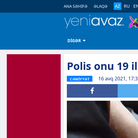
AZ
RU
E
ANA SƏHİFƏ
ƏLAQƏ
DİGƏR
Polis onu 19 i
16 avq 2021, 17:
CƏMİYYƏT