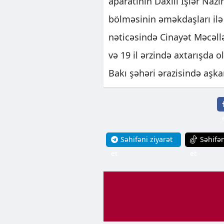
aparatının Daxili İşlər Nazi
bölməsinin əməkdaşları ilə 
nəticəsində Cinayət Məcəllə
və 19 il ərzində axtarışd
Bakı şəhəri ərazisində aşka
Səhifəni ziyarət
Səhifən
et
et