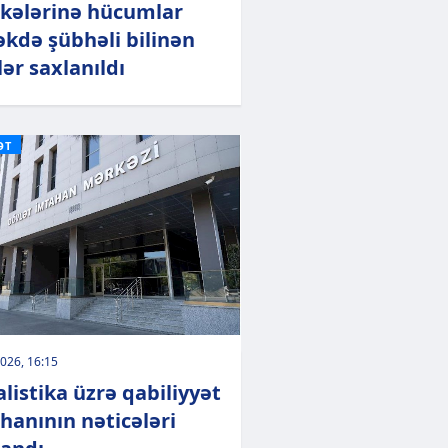
kələrinə hücumlar
kdə şübhəli bilinən
lər saxlanıldı
ƏT
026, 16:15
alistika üzrə qabiliyyət
hanının nəticələri