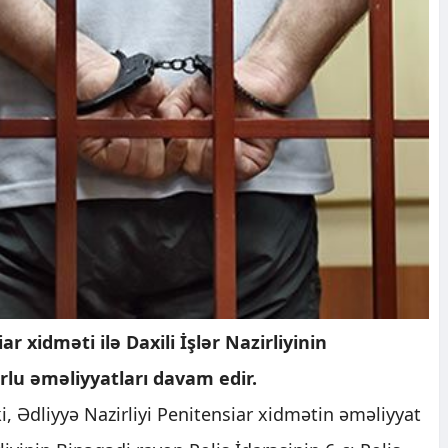
ar xidməti ilə Daxili İşlər Nazirliyinin
lu əməliyyatları davam edir.
i, Ədliyyə Nazirliyi Penitensiar xidmətin əməliyyat