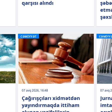
qarşısı alındı
şəbə
etmə
şəxs
CƏMİYYƏT
CƏMİYY
07 avq 2026, 16:48
07 avq 2
Çağırışçıları xidmətdən
Jurn
yayındırmaqda ittiham
imta