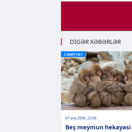
DİGƏR XƏBƏRLƏR
CƏMİYYƏT
07 avq 2026, 22:00
Beş meymun hekayəsi