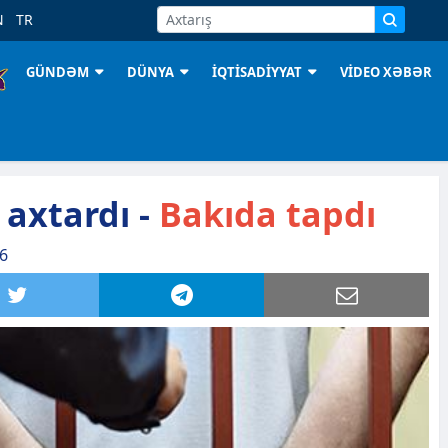
N
TR
GÜNDƏM
DÜNYA
İQTİSADİYYAT
VİDEO XƏBƏR
l axtardı -
Bakıda tapdı
36