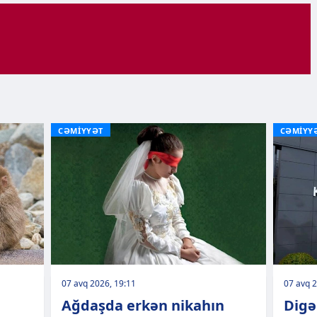
CƏMİYYƏT
CƏMİYY
07 avq 2026, 19:11
07 avq 2
Ağdaşda erkən nikahın
Digə