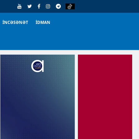
İNCƏSƏNƏT
İDMAN