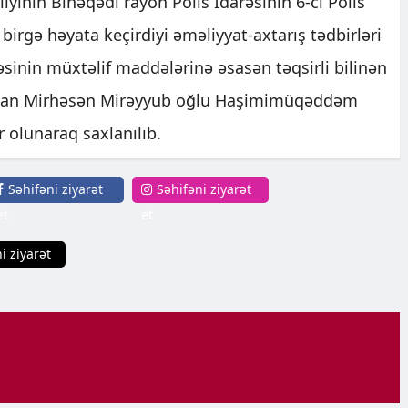
rliyinin Binəqədi rayon Polis İdarəsinin 6-cı Polis
birgə həyata keçirdiyi əməliyyat-axtarış tədbirləri
sinin müxtəlif maddələrinə əsasən təqsirli bilinən
a olan Mirhəsən Mirəyyub oğlu Haşimimüqəddəm
r olunaraq saxlanılıb.
Səhifəni ziyarət
Səhifəni ziyarət
et
et
i ziyarət