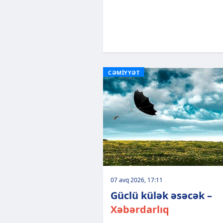
CƏMİYYƏT
07 avq 2026, 17:11
Güclü külək əsəcək –
Xəbərdarlıq