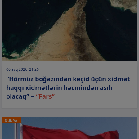
06 avq 2026, 21:26
“Hörmüz boğazından keçid üçün xidmət
haqqı xidmətlərin həcmindən asılı
olacaq” −
“Fars”
DÜNYA