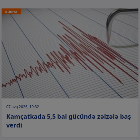
DÜNYA
07 avq 2026, 19:32
Kamçatkada 5,5 bal gücündə zəlzələ baş
verdi