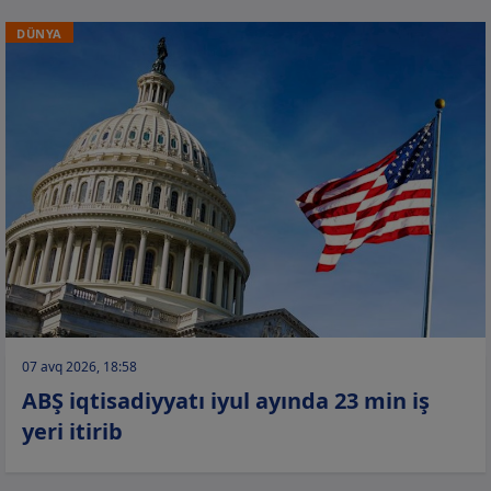
DÜNYA
07 avq 2026, 18:58
ABŞ iqtisadiyyatı iyul ayında 23 min iş
yeri itirib