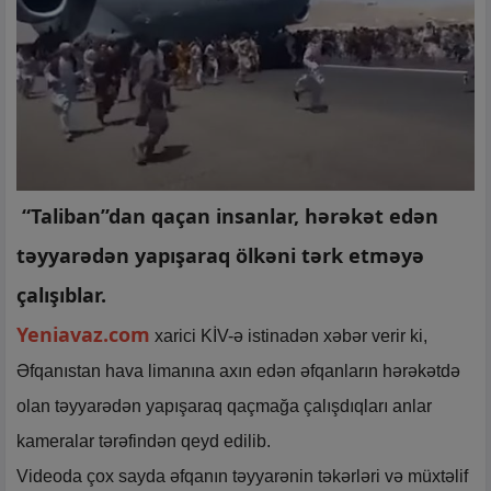
“Taliban”dan qaçan insanlar, hərəkət edən
təyyarədən yapışaraq ölkəni tərk etməyə
çalışıblar.
Yeniavaz.com
xarici KİV-ə istinadən xəbər verir ki,
Əfqanıstan hava limanına axın edən əfqanların hərəkətdə
olan təyyarədən yapışaraq qaçmağa çalışdıqları anlar
kameralar tərəfindən qeyd edilib.
Videoda çox sayda əfqanın təyyarənin təkərləri və müxtəlif