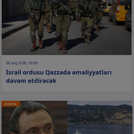
06 avq 2026, 16:09
İsrail ordusu Qəzzada əməliyyatları
davam etdirəcək
DÜNYA