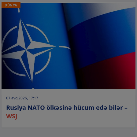
DÜNYA
07 avq 2026, 17:17
Rusiya NATO ölkəsinə hücum edə bilər –
WSJ