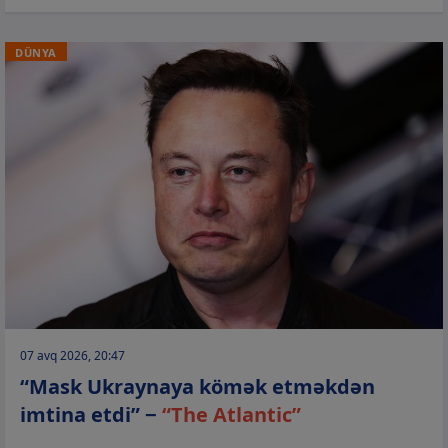
DÜNYA
07 avq 2026, 20:47
“Mask Ukraynaya kömək etməkdən
imtina etdi” −
“The Atlantic”