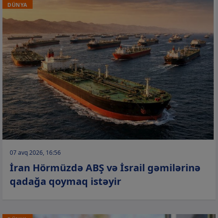
DÜNYA
07 avq 2026, 16:56
İran Hörmüzdə ABŞ və İsrail gəmilərinə
qadağa qoymaq istəyir