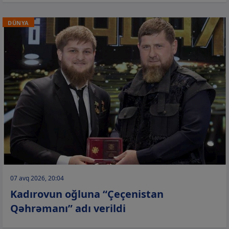
DÜNYA
07 avq 2026, 20:04
Kadırovun oğluna “Çeçenistan
Qəhrəmanı” adı verildi