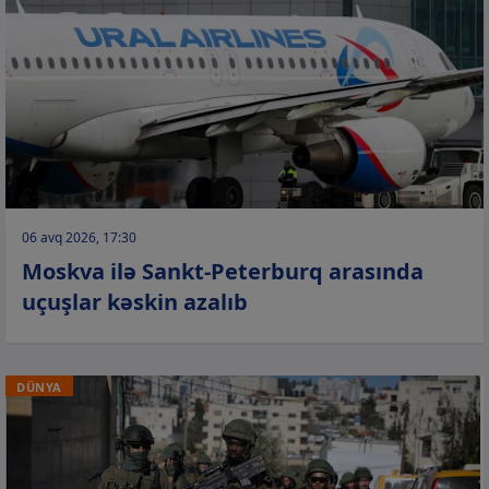
06 avq 2026, 17:30
Moskva ilə Sankt-Peterburq arasında
uçuşlar kəskin azalıb
DÜNYA