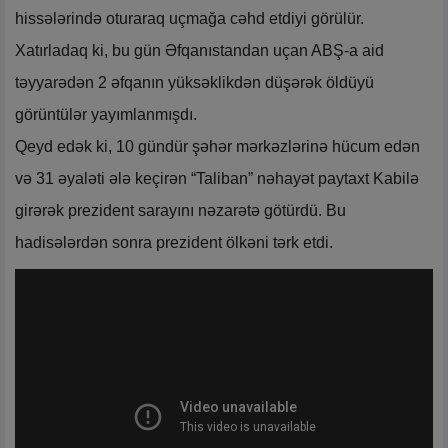
hissələrində oturaraq uçmağa cəhd etdiyi görülür.
Xatırladaq ki, bu gün Əfqanıstandan uçan ABŞ-a aid
təyyarədən 2 əfqanın yüksəklikdən düşərək öldüyü
görüntülər yayımlanmışdı.
Qeyd edək ki, 10 gündür şəhər mərkəzlərinə hücum edən
və 31 əyaləti ələ keçirən “Taliban” nəhayət paytaxt Kabilə
girərək prezident sarayını nəzarətə götürdü. Bu
hadisələrdən sonra prezident ölkəni tərk etdi.