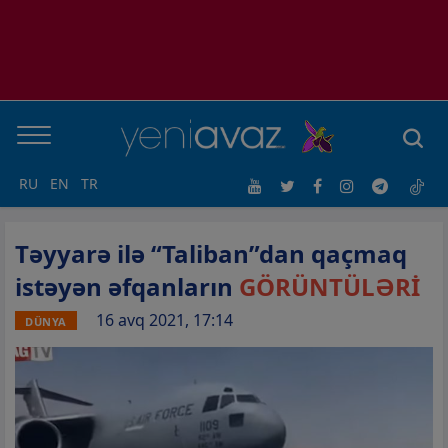
RU
EN
TR
Təyyarə ilə “Taliban”dan qaçmaq
istəyən əfqanların
GÖRÜNTÜLƏRİ
16 avq 2021, 17:14
DÜNYA