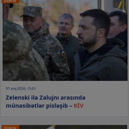
DÜNYA
07 avq 2026, 15:01
Zelenski ilə Zalujnı arasında
münasibətlər pisləşib –
KİV
DÜNYA