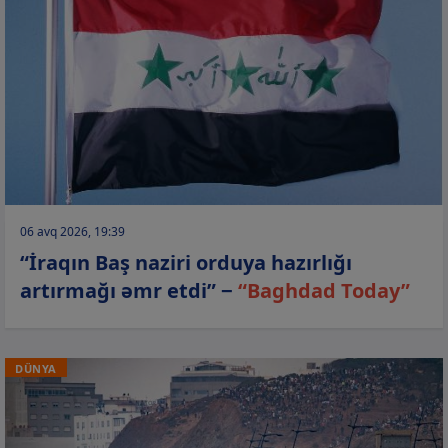
06 avq 2026, 19:39
“İraqın Baş naziri orduya hazırlığı
artırmağı əmr etdi” −
“Baghdad Today”
DÜNYA