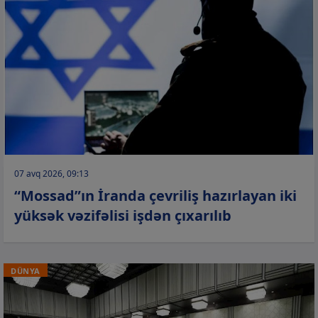
07 avq 2026, 09:13
“Mossad”ın İranda çevriliş hazırlayan iki
yüksək vəzifəlisi işdən çıxarılıb
DÜNYA