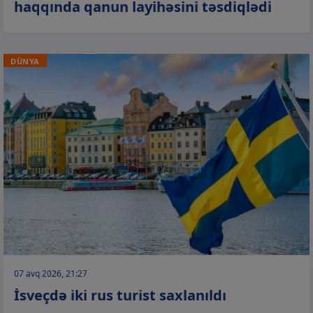
haqqında qanun layihəsini təsdiqlədi
DÜNYA
07 avq 2026, 21:27
İsveçdə iki rus turist saxlanıldı