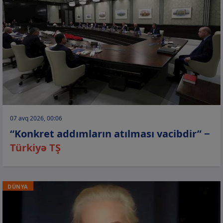
07 avq 2026, 00:06
“Konkret addımların atılması vacibdir” −
Türkiyə TŞ
DÜNYA