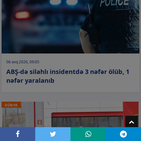
06 avq 2026, 09:05
ABŞ-də silahlı insidentdə 3 nəfər ölüb, 1
nəfər yaralanıb
DÜNYA
T