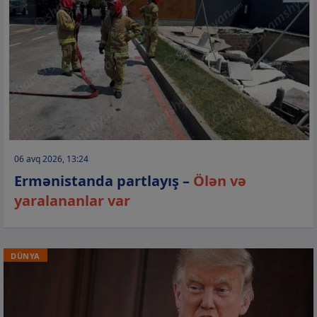
06 avq 2026, 13:24
Ermənistanda partlayış –
Ölən və
yaralananlar var
DÜNYA