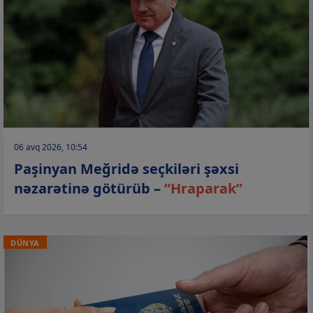
06 avq 2026, 10:54
Paşinyan Meğridə seçkiləri şəxsi
nəzarətinə götürüb –
“Hraparak”
DÜNYA