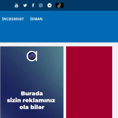
İNCƏSƏNƏT
İDMAN