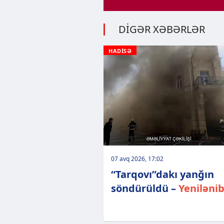
DİGƏR XƏBƏRLƏR
HADİSƏ
07 avq 2026, 17:02
“Tarqovı”dakı yanğın
söndürüldü –
Yeniləni