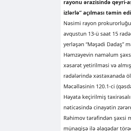
rayonu ərazisində qeyri-aş
izlərlə” açılması təmin edi
Nəsimi rayon prokurorluğ
avqustun 13-ü saat 15 radə
yerləşən “Məşədi Dadaş” mə
Həmzəyevin naməlum şəxs t
xəsarət yetirilməsi və alm
radələrində xəstəxanada öl
Məcəlləsinin 120.1-ci (qəsd
Həyata keçirilmiş təxirəsal
nəticəsində cinayətin zərə
Rəhimov tərəfindən şəxsi 
münaqişə ilə əlaqədar törə