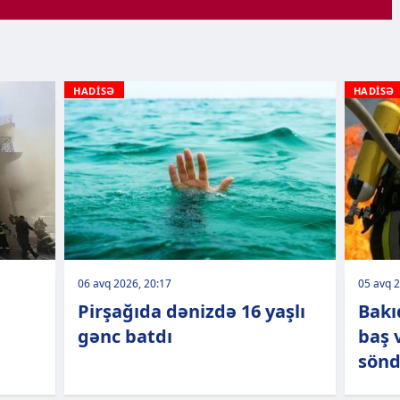
HADİSƏ
HADİSƏ
06 avq 2026, 20:17
05 avq 2
Pirşağıda dənizdə 16 yaşlı
Bakı
b
gənc batdı
baş 
sönd