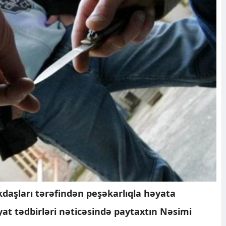
daşları tərəfindən peşəkarlıqla həyata
yat tədbirləri nəticəsində paytaxtın Nəsimi