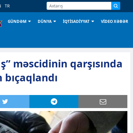
N
TR
GÜNDƏM
DÜNYA
İQTİSADİYYAT
VİDEO XƏBƏR
ş” məscidinin qarşısında
n bıçaqlandı