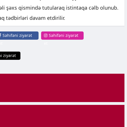
şəxs qismində tutularaq istintaqa cəlb olunub.
aq tədbirləri davam etdirilir.
Səhifəni ziyarət
Səhifəni ziyarət
et
et
i ziyarət