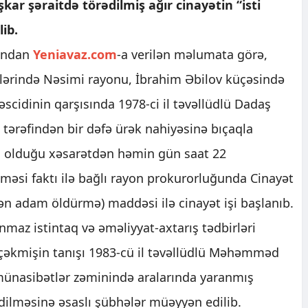
kar şəraitdə törədilmiş ağır cinayətin “isti
lib.
undan
Yeniavaz.com
-a verilən məlumata görə,
lərində Nəsimi rayonu, İbrahim Əbilov küçəsində
scidinin qarşısında 1978-ci il təvəllüdlü Dadaş
ərəfindən bir dəfə ürək nahiyəsinə bıçaqla
ış olduğu xəsarətdən həmin gün saat 22
məsi faktı ilə bağlı rayon prokurorluğunda Cinayət
ən adam öldürmə) maddəsi ilə cinayət işi başlanıb.
ınmaz istintaq və əməliyyat-axtarış tədbirləri
rçəkmişin tanışı 1983-cü il təvəllüdlü Məhəmməd
münasibətlər zəminində aralarında yaranmış
dilməsinə əsaslı şübhələr müəyyən edilib.