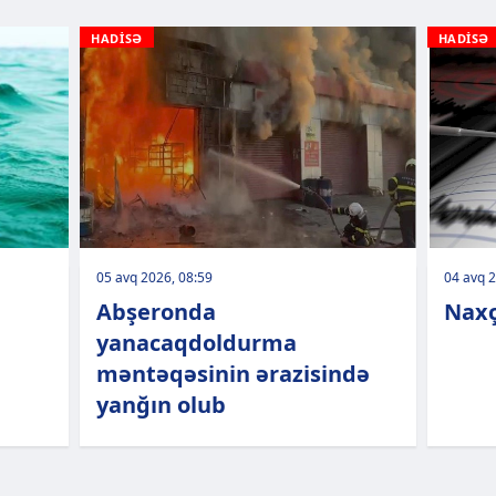
HADİSƏ
HADİSƏ
05 avq 2026, 08:59
04 avq 2
Abşeronda
Naxç
yanacaqdoldurma
məntəqəsinin ərazisində
yanğın olub