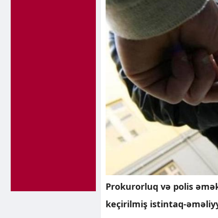
Prokurorluq və polis əmək
keçirilmiş istintaq-əməliy