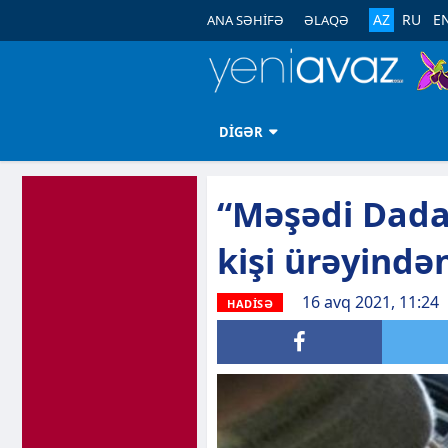
AZ
RU
E
ANA SƏHİFƏ
ƏLAQƏ
DİGƏR
“Məşədi Dada
kişi ürəyində
16 avq 2021, 11:24
HADİSƏ