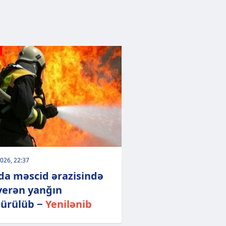
026, 22:37
da məscid ərazisində
verən yanğın
ürülüb −
Yenilənib