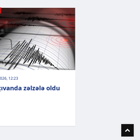
026, 12:23
ıvanda zəlzələ oldu
To