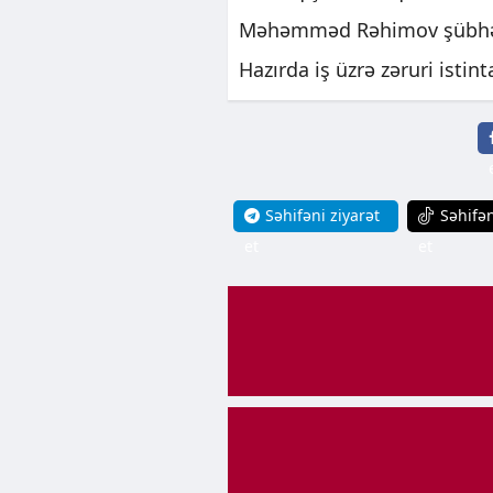
Məhəmməd Rəhimov şübhəli 
Hazırda iş üzrə zəruri istint
Səhifəni ziyarət
Səhifən
et
et