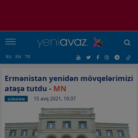
RU
EN
TR
Ermənistan yenidən mövqelərimizi
atəşə tutdu -
MN
15 avq 2021, 10:37
GÜNDƏM