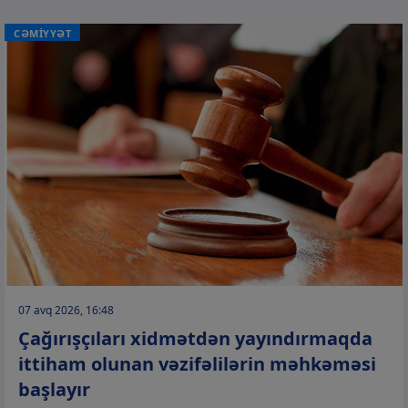
CƏMİYYƏT
07 avq 2026, 16:48
Çağırışçıları xidmətdən yayındırmaqda
ittiham olunan vəzifəlilərin məhkəməsi
başlayır