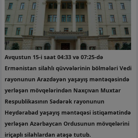
Avqustun 15-i saat 04:33 və 07:25-də
Ermənistan silahlı qüvvələrinin bölmələri Vedi
rayonunun Arazdəyən yaşayış məntəqəsində
yerləşən mövqelərindən Naxçıvan Muxtar
Respublikasının Sədərək rayonunun
Heydərabad yaşayış məntəqəsi istiqamətində
yerləşən Azərbaycan Ordusunun mövqelərini
iriçaplı silahlardan atəşə tutub.