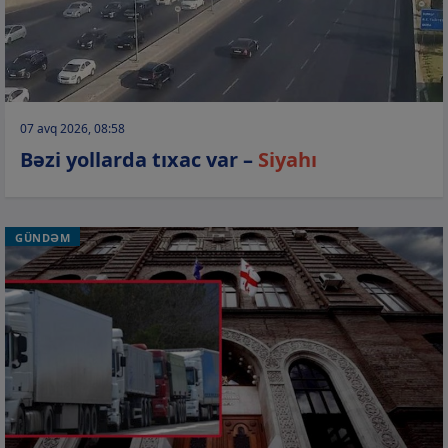
07 avq 2026, 08:58
Bəzi yollarda tıxac var –
Siyahı
GÜNDƏM