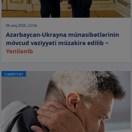
06 avq 2026, 22:54
Azərbaycan-Ukrayna münasibətlərinin
mövcud vəziyyəti müzakirə edilib −
Yenilənib
CƏMİYYƏT