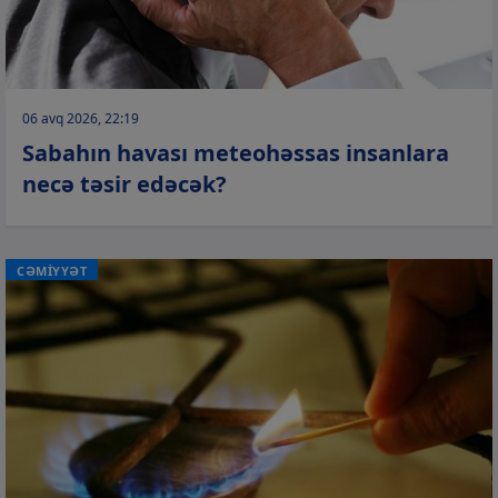
06 avq 2026, 22:19
Sabahın havası meteohəssas insanlara
necə təsir edəcək?
CƏMİYYƏT