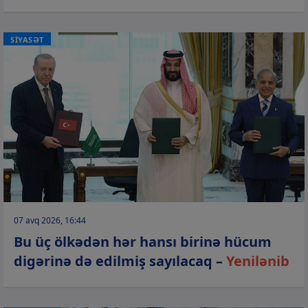
SİYASƏT
07 avq 2026, 16:44
Bu üç ölkədən hər hansı birinə hücum
digərinə də edilmiş sayılacaq –
Yenilənib