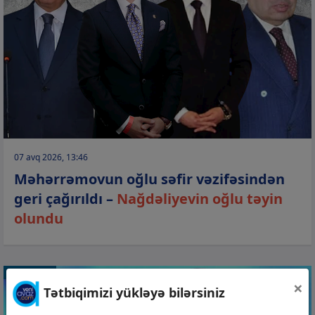
07 avq 2026, 13:46
Məhərrəmovun oğlu səfir vəzifəsindən
geri çağırıldı –
Nağdəliyevin oğlu təyin
olundu
GÜNDƏM
×
Tətbiqimizi yükləyə bilərsiniz