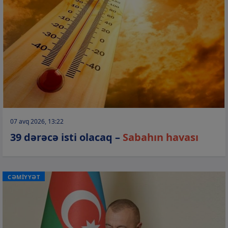
07 avq 2026, 13:22
39 dərəcə isti olacaq –
Sabahın havası
CƏMİYYƏT