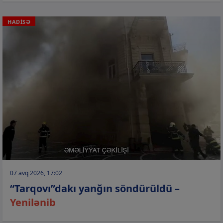
HADİSƏ
07 avq 2026, 17:02
“Tarqovı”dakı yanğın söndürüldü –
Yenilənib