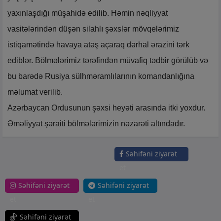
yaxınlaşdığı müşahidə edilib. Həmin nəqliyyat
vasitələrindən düşən silahlı şəxslər mövqelərimiz
istiqamətində havaya atəş açaraq dərhal ərazini tərk
ediblər. Bölmələrimiz tərəfindən müvafiq tədbir görülüb və
bu barədə Rusiya sülhməramlılarının komandanlığına
məlumat verilib.
Azərbaycan Ordusunun şəxsi heyəti arasında itki yoxdur.
Əməliyyat şəraiti bölmələrimizin nəzarəti altındadır.
Səhifəni ziyarət
et
Səhifəni ziyarət
Səhifəni ziyarət
et
et
Səhifəni ziyarət