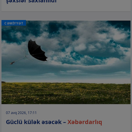
şəxslər saxlanıldı
CƏMİYYƏT
07 avq 2026, 17:11
Güclü külək əsəcək –
Xəbərdarlıq