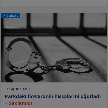
KRİMİNAL
07 avq 2026, 18:31
Parkdakı fəvvarənin hissələrini oğurladı
−
Saxlanıldı