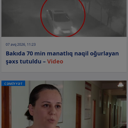
07 avq 2026, 11:23
Bakıda 70 min manatlıq naqil oğurlayan
şəxs tutuldu –
Video
CƏMİYYƏT