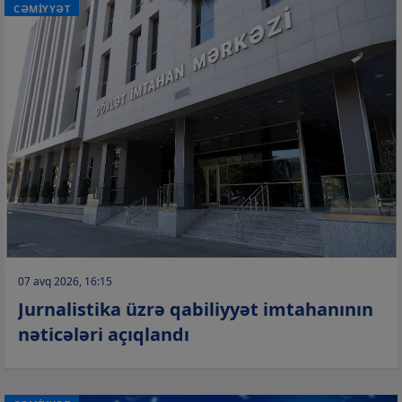
CƏMİYYƏT
07 avq 2026, 16:15
Jurnalistika üzrə qabiliyyət imtahanının
nəticələri açıqlandı