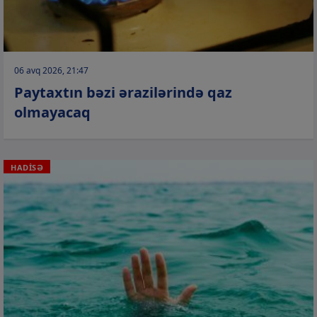
06 avq 2026, 21:47
Paytaxtın bəzi ərazilərində qaz
olmayacaq
HADİSƏ