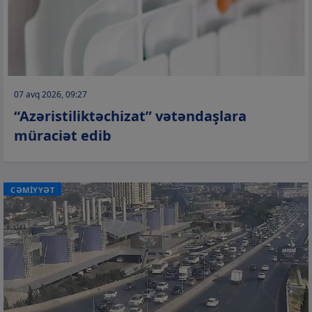
07 avq 2026, 09:27
“Azəristiliktəchizat” vətəndaşlara
müraciət edib
CƏMİYYƏT