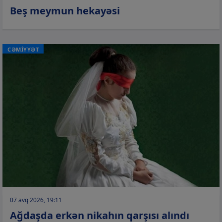
Beş meymun hekayəsi
CƏMİYYƏT
07 avq 2026, 19:11
Ağdaşda erkən nikahın qarşısı alındı