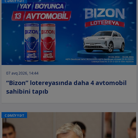
CƏMİYYƏT
07 avq 2026, 14:44
“Bizon” lotereyasında daha 4 avtomobil
sahibini tapıb
CƏMİYYƏT