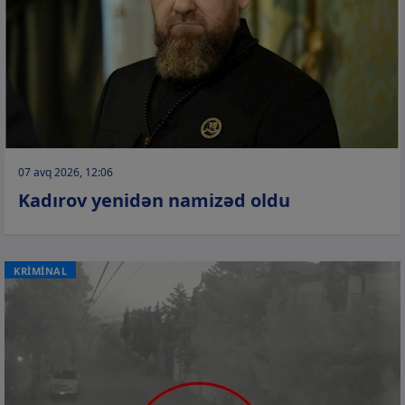
07 avq 2026, 12:06
Kadırov yenidən namizəd oldu
KRİMİNAL