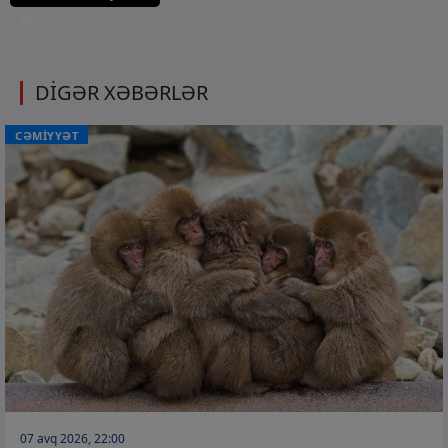
et
DİGƏR XƏBƏRLƏR
CƏMİYYƏT
07 avq 2026, 22:00