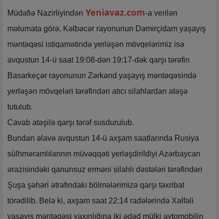
Yeniavaz.com
Müdafiə Nazirliyindən
-a verilən
məlumata görə, Kəlbəcər rayonunun Dəmirçidam yaşayış
məntəqəsi istiqamətində yerləşən mövqelərimiz isə
avqustun 14-ü saat 19:08-dən 19:17-dək qarşı tərəfin
Basarkeçər rayonunun Zərkənd yaşayış məntəqəsində
yerləşən mövqeləri tərəfindən atıcı silahlardan atəşə
tutulub.
Cavab atəşilə qarşı tərəf susdurulub.
Bundan əlavə avqustun 14-ü axşam saatlarında Rusiya
sülhməramlılarının müvəqqəti yerləşdirildiyi Azərbaycan
ərazisindəki qanunsuz erməni silahlı dəstələri tərəfindən
Şuşa şəhəri ətrafındakı bölmələrimizə qarşı təxribat
törədilib. Belə ki, axşam saat 22:14 radələrində Xəlfəli
yaşayış məntəqəsi yaxınlığına iki ədəd mülki avtomobilin