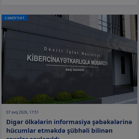
CƏMİYYƏT
07 avq 2026, 17:51
Digər ölkələrin informasiya şəbəkələrinə
hücumlar etməkdə şübhəli bilinən