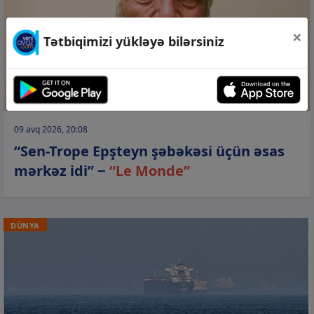
×
Tətbiqimizi yükləyə bilərsiniz
09 avq 2026, 20:08
“Sen-Trope Epşteyn şəbəkəsi üçün əsas
mərkəz idi” −
“Le Monde”
DÜNYA