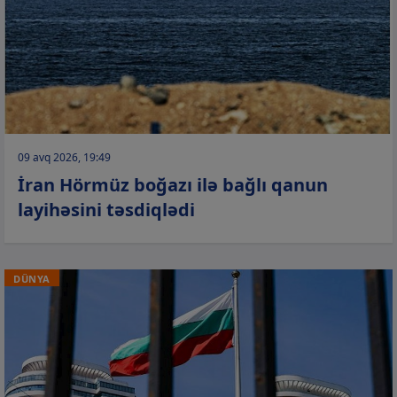
09 avq 2026, 19:49
İran Hörmüz boğazı ilə bağlı qanun
layihəsini təsdiqlədi
DÜNYA