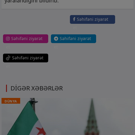
yaralandığını bildirib.
Səhifəni ziyarət
et
Səhifəni ziyarət
Səhifəni ziyarət
et
et
Səhifəni ziyarət
et
DİGƏR XƏBƏRLƏR
DÜNYA