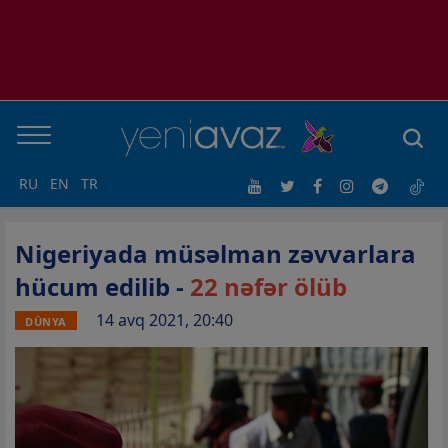
RU
EN
TR
Nigeriyada müsəlman zəvvarlara
hücum edilib -
22 nəfər ölüb
14 avq 2021, 20:40
DÜNYA