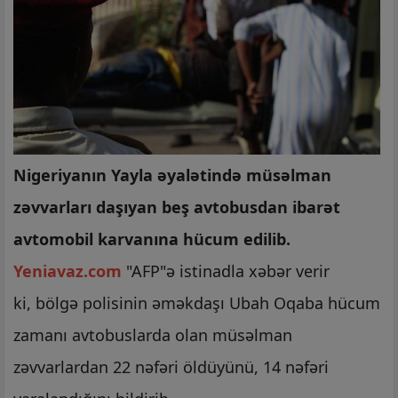
Nigeriyanın Yayla əyalətində müsəlman
zəvvarları daşıyan beş avtobusdan ibarət
avtomobil karvanına hücum edilib.
Yeniavaz.com
"AFP"ə istinadla xəbər verir
ki, bölgə polisinin əməkdaşı Ubah Oqaba hücum
zamanı avtobuslarda olan müsəlman
zəvvarlardan 22 nəfəri öldüyünü, 14 nəfəri