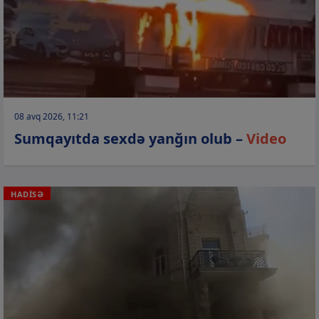
08 avq 2026, 11:21
Sumqayıtda sexdə yanğın olub –
Video
HADİSƏ