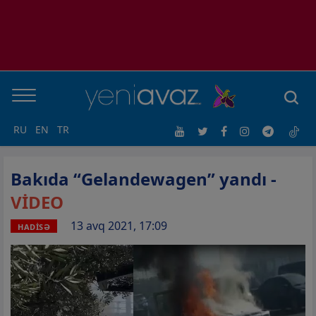
RU
EN
TR
Bakıda “Gelandewagen” yandı -
VİDEO
13 avq 2021, 17:09
HADİSƏ