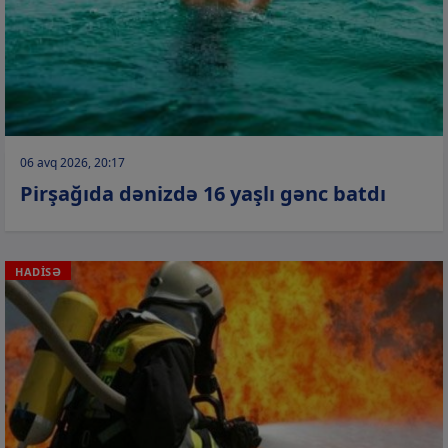
06 avq 2026, 20:17
Pirşağıda dənizdə 16 yaşlı gənc batdı
HADİSƏ