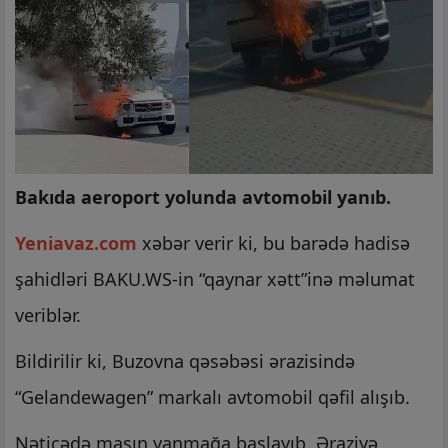
Bakıda aeroport yolunda avtomobil yanıb.
Yeniavaz.com
xəbər verir ki, bu barədə hadisə
şahidləri BAKU.WS-in “qaynar xətt”inə məlumat
veriblər.
Bildirilir ki, Buzovna qəsəbəsi ərazisində
“Gelandewagen” markalı avtomobil qəfil alışıb.
Nəticədə maşın yanmağa başlayıb. Əraziyə