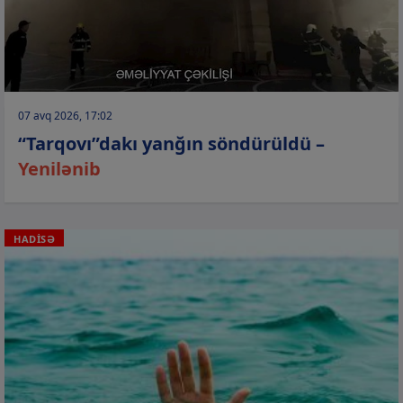
07 avq 2026, 17:02
“Tarqovı”dakı yanğın söndürüldü –
Yenilənib
HADİSƏ