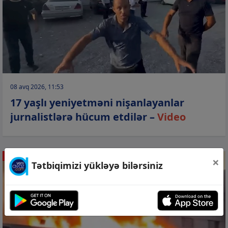
08 avq 2026, 11:53
17 yaşlı yeniyetməni nişanlayanlar
jurnalistlərə hücum etdilər –
Video
HADİSƏ
×
Tətbiqimizi yükləyə bilərsiniz