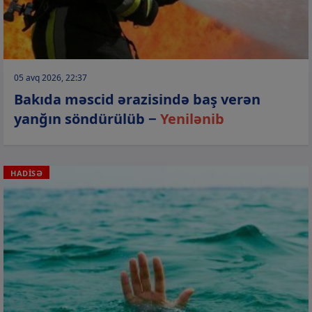
05 avq 2026, 22:37
Bakıda məscid ərazisində baş verən
yanğın söndürülüb −
Yenilənib
HADİSƏ