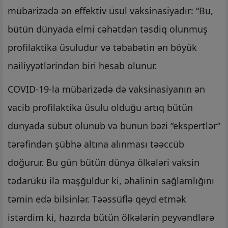
mübarizədə ən effektiv üsul vaksinasiyadır: “Bu,
bütün dünyada elmi cəhətdən təsdiq olunmuş
profilaktika üsuludur və təbabətin ən böyük
nailiyyətlərindən biri hesab olunur.
COVID-19-la mübarizədə də vaksinasiyanın ən
vacib profilaktika üsulu olduğu artıq bütün
dünyada sübut olunub və bunun bəzi “ekspertlər”
tərəfindən şübhə altına alınması təəccüb
doğurur. Bu gün bütün dünya ölkələri vaksin
tədarükü ilə məşğuldur ki, əhalinin sağlamlığını
təmin edə bilsinlər. Təəssüflə qeyd etmək
istərdim ki, hazırda bütün ölkələrin peyvəndlərə