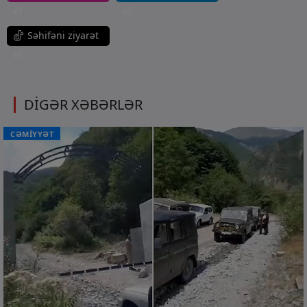
et
et
Səhifəni ziyarət
et
DİGƏR XƏBƏRLƏR
CƏMİYYƏT