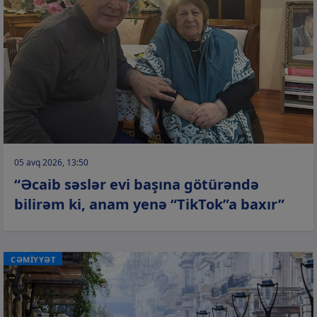
05 avq 2026, 13:50
“Əcaib səslər evi başına götürəndə
bilirəm ki, anam yenə “TikTok”a baxır”
CƏMİYYƏT