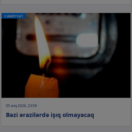
CƏMİYYƏT
05 avq 2026, 23:59
Bəzi ərazilərdə işıq olmayacaq