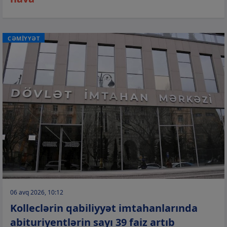
CƏMİYYƏT
06 avq 2026, 10:12
Kolleclərin qabiliyyət imtahanlarında
abituriyentlərin sayı 39 faiz artıb