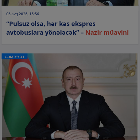
06 avq 2026, 15:56
“Pulsuz olsa, hər kəs ekspres
avtobuslara yönələcək” –
Nazir müavini
CƏMİYYƏT