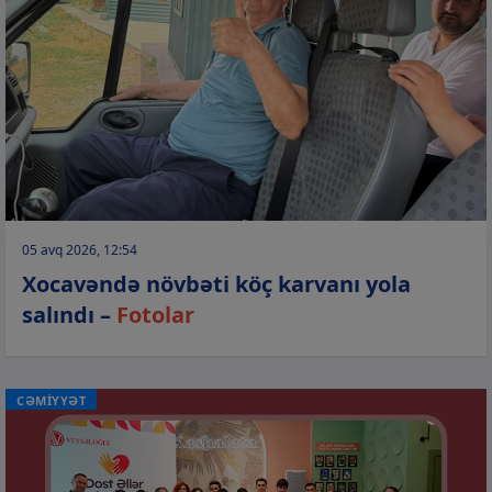
05 avq 2026, 12:54
Xocavəndə növbəti köç karvanı yola
salındı –
Fotolar
CƏMİYYƏT