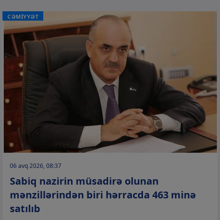
CƏMİYYƏT
06 avq 2026, 08:37
Sabiq nazirin müsadirə olunan
mənzillərindən biri hərracda 463 minə
satılıb