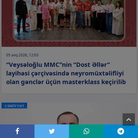
05 avq 2026, 12:03
“Veysəloğlu MMC”nin “Dost Əllər”
layihəsi çərçivəsində neyromüxtəlifliyi
olan gənclər üçün masterklass keçirilib
CƏMİYYƏT
T