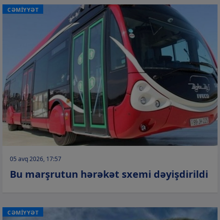
CƏMİYYƏT
05 avq 2026, 17:57
Bu marşrutun hərəkət sxemi dəyişdirildi
CƏMİYYƏT