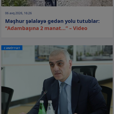
06 avq 2026, 16:26
Məşhur şəlaləyə gedən yolu tutublar:
“Adambaşına 2 manat...” – Video
CƏMİYYƏT