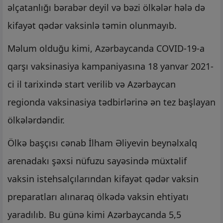
əlçatanlığı bərabər deyil və bəzi ölkələr hələ də
kifayət qədər vaksinlə təmin olunmayıb.
Məlum olduğu kimi, Azərbaycanda COVID-19-a
qarşı vaksinasiya kampaniyasına 18 yanvar 2021-
ci il tarixində start verilib və Azərbaycan
regionda vaksinasiya tədbirlərinə ən tez başlayan
ölkələrdəndir.
Ölkə başçısı cənab İlham Əliyevin beynəlxalq
arenadakı şəxsi nüfuzu sayəsində müxtəlif
vaksin istehsalçılarından kifayət qədər vaksin
preparatları alınaraq ölkədə vaksin ehtiyatı
yaradılıb. Bu günə kimi Azərbaycanda 5,5