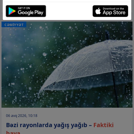
ADY
CƏMİYYƏT
06 avq 2026, 10:18
Bəzi rayonlarda yağış yağıb –
Faktiki
hava