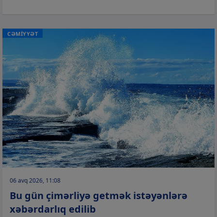
CƏMİYYƏT
06 avq 2026, 11:08
Bu gün çimərliyə getmək istəyənlərə
xəbərdarlıq edilib