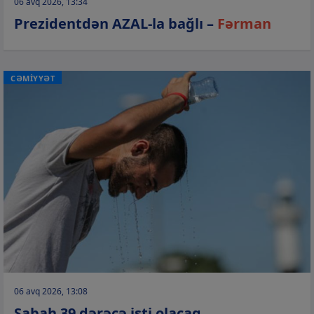
06 avq 2026, 13:34
Prezidentdən AZAL-la bağlı –
Fərman
CƏMİYYƏT
06 avq 2026, 13:08
Sabah 39 dərəcə isti olacaq