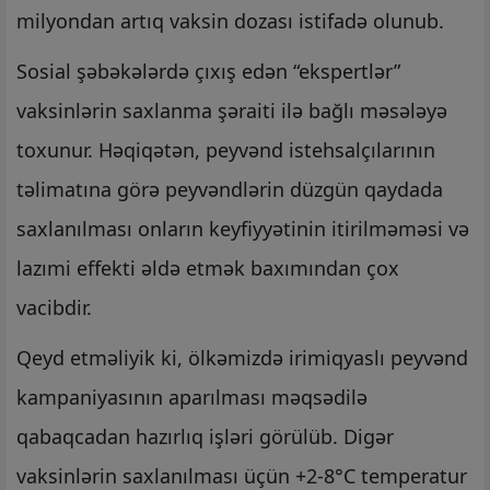
milyondan artıq vaksin dozası istifadə olunub.
Sosial şəbəkələrdə çıxış edən “ekspertlər”
vaksinlərin saxlanma şəraiti ilə bağlı məsələyə
toxunur. Həqiqətən, peyvənd istehsalçılarının
təlimatına görə peyvəndlərin düzgün qaydada
saxlanılması onların keyfiyyətinin itirilməməsi və
lazımi effekti əldə etmək baxımından çox
vacibdir.
Qeyd etməliyik ki, ölkəmizdə irimiqyaslı peyvənd
kampaniyasının aparılması məqsədilə
qabaqcadan hazırlıq işləri görülüb. Digər
vaksinlərin saxlanılması üçün +2-8°C temperatur