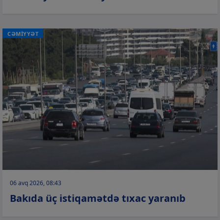
CƏMİYYƏT
06 avq 2026, 08:43
Bakıda üç istiqamətdə tıxac yaranıb