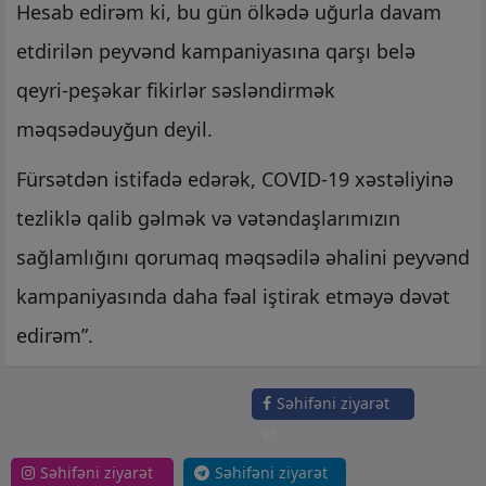
Hesab edirəm ki, bu gün ölkədə uğurla davam
etdirilən peyvənd kampaniyasına qarşı belə
qeyri-peşəkar fikirlər səsləndirmək
məqsədəuyğun deyil.
Fürsətdən istifadə edərək, COVID-19 xəstəliyinə
tezliklə qalib gəlmək və vətəndaşlarımızın
sağlamlığını qorumaq məqsədilə əhalini peyvənd
kampaniyasında daha fəal iştirak etməyə dəvət
edirəm”.
Səhifəni ziyarət
et
Səhifəni ziyarət
Səhifəni ziyarət