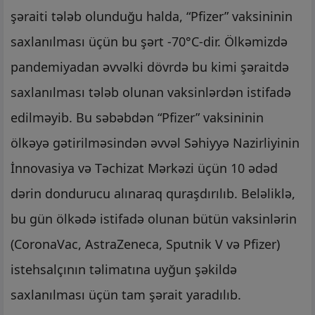
şəraiti tələb olunduğu halda, “Pfizer” vaksininin
saxlanılması üçün bu şərt -70°C-dir. Ölkəmizdə
pandemiyadan əvvəlki dövrdə bu kimi şəraitdə
saxlanılması tələb olunan vaksinlərdən istifadə
edilməyib. Bu səbəbdən “Pfizer” vaksininin
ölkəyə gətirilməsindən əvvəl Səhiyyə Nazirliyinin
İnnovasiya və Təchizat Mərkəzi üçün 10 ədəd
dərin dondurucu alınaraq quraşdırılıb. Beləliklə,
bu gün ölkədə istifadə olunan bütün vaksinlərin
(CoronaVac, AstraZeneca, Sputnik V və Pfizer)
istehsalçının təlimatına uyğun şəkildə
saxlanılması üçün tam şərait yaradılıb.