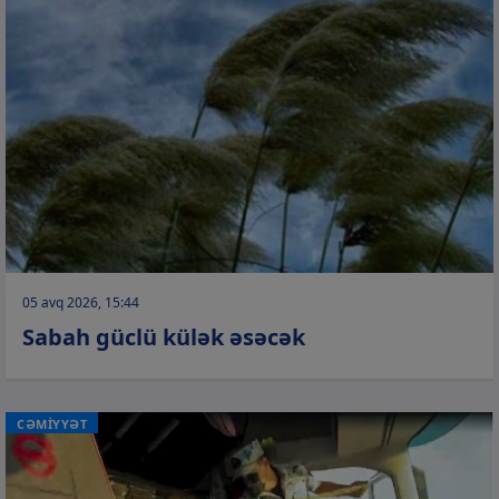
05 avq 2026, 15:44
Sabah güclü külək əsəcək
CƏMİYYƏT