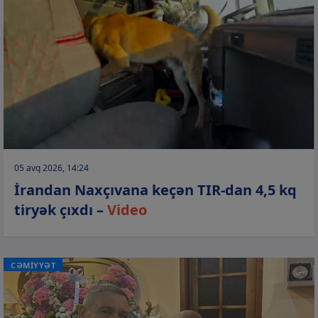
05 avq 2026, 14:24
İrandan Naxçıvana keçən TIR-dan 4,5 kq
tiryək çıxdı –
Video
CƏMİYYƏT