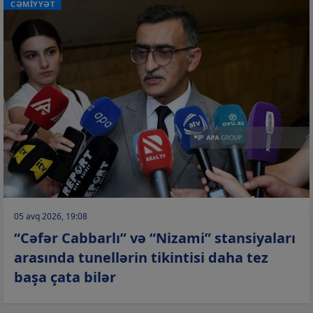
CƏMİYYƏT
05 avq 2026, 19:08
“Cəfər Cabbarlı” və “Nizami” stansiyaları
arasında tunellərin tikintisi daha tez
başa çata bilər