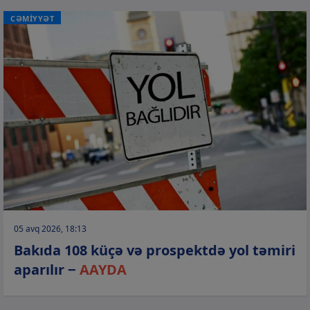
CƏMİYYƏT
05 avq 2026, 18:13
Bakıda 108 küçə və prospektdə yol təmiri
aparılır −
AAYDA