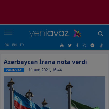
RU
EN
TR
Azərbaycan İrana nota verdi
11 avq 2021, 16:44
CƏMİYYƏT