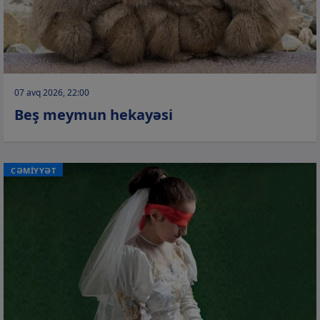
07 avq 2026, 22:00
Beş meymun hekayəsi
CƏMİYYƏT