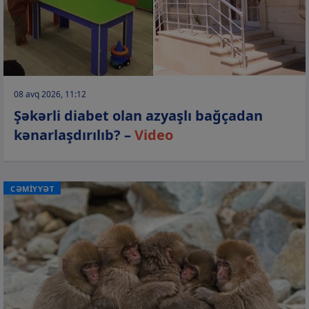
08 avq 2026, 11:12
Şəkərli diabet olan azyaşlı bağçadan
kənarlaşdırılıb? –
Video
CƏMİYYƏT