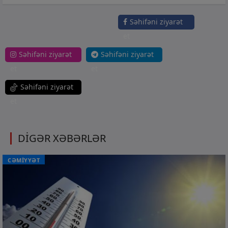
Səhifəni ziyarət
et
Səhifəni ziyarət
Səhifəni ziyarət
et
et
Səhifəni ziyarət
et
DİGƏR XƏBƏRLƏR
CƏMİYYƏT