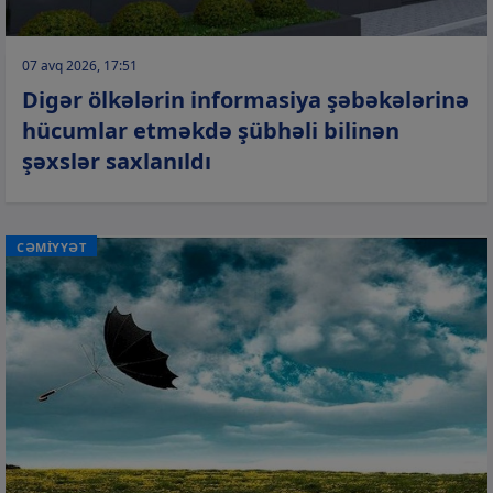
07 avq 2026, 17:51
Digər ölkələrin informasiya şəbəkələrinə
hücumlar etməkdə şübhəli bilinən
şəxslər saxlanıldı
CƏMİYYƏT