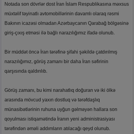
Notada son dövrlər dost İran İslam Respublikasına məxsus
müxtəlif təyinatlı avtomobillərinin davamlı olaraq rəsmi
Bakının icazəsi olmadan Azərbaycanın Qarabağ bölgəsinə
giriş-çıxış etməsi ilə bağlı narazılığımız ifadə olunub.
Bir müddət öncə İran tərəfinə şifahi şəkildə çatdırılmış
narazılığımız, görüş zamanı bir daha İran səfirinin
qarşısında qaldırılıb.
Görüş zamanı, bu kimi narahatlıq doğuran və iki ölkə
arasında mövcud yaxın dostluq və tərəfdaşlıq
münasibətlərinin ruhuna uyğun gəlməyən hallara son
qoyulması istiqamətində İranın yeni administrasiyası
tərəfindən əməli addımların atılacağı qeyd olunub.