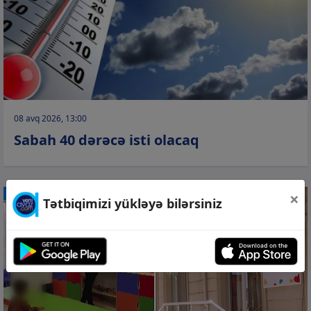
08 avq 2026, 13:00
Sabah 40 dərəcə isti olacaq
×
CƏMİYYƏT
Tətbiqimizi yükləyə bilərsiniz