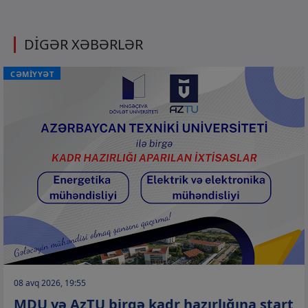
DİGƏR XƏBƏRLƏR
CƏMİYYƏT
08 avq 2026, 19:55
MDU və AzTU birgə kadr hazırlığına start