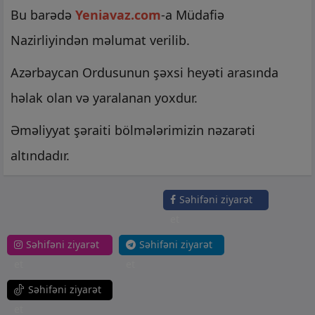
Bu barədə
Yeniavaz.com
-a Müdafiə
Nazirliyindən məlumat verilib.
Azərbaycan Ordusunun şəxsi heyəti arasında
həlak olan və yaralanan yoxdur.
Əməliyyat şəraiti bölmələrimizin nəzarəti
altındadır.
Səhifəni ziyarət
et
Səhifəni ziyarət
Səhifəni ziyarət
et
et
Səhifəni ziyarət
et