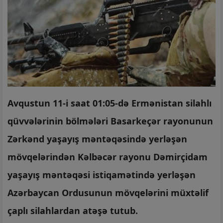
Avqustun 11-i saat 01:05-də Ermənistan silahlı
qüvvələrinin bölmələri Basarkeçər rayonunun
Zərkənd yaşayış məntəqəsində yerləşən
mövqelərindən Kəlbəcər rayonu Dəmirçidam
yaşayış məntəqəsi istiqamətində yerləşən
Azərbaycan Ordusunun mövqelərini müxtəlif
çaplı silahlardan atəşə tutub.