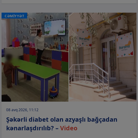
CƏMİYYƏT
08 avq 2026, 11:12
Şəkərli diabet olan azyaşlı bağçadan
kənarlaşdırılıb? –
Video