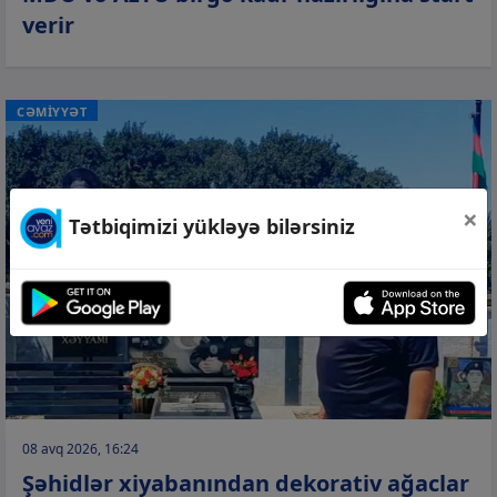
verir
CƏMİYYƏT
×
Tətbiqimizi yükləyə bilərsiniz
08 avq 2026, 16:24
Şəhidlər xiyabanından dekorativ ağaclar