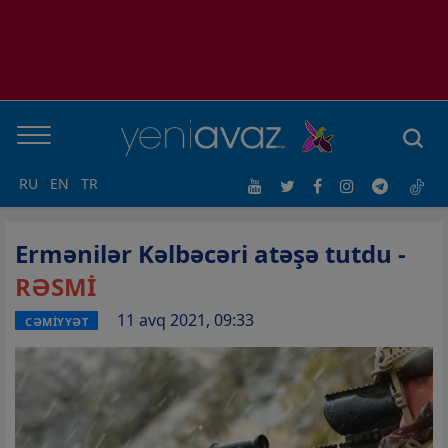
RU
EN
TR
Ermənilər Kəlbəcəri atəşə tutdu -
RƏSMİ
11 avq 2021, 09:33
CƏMİYYƏT