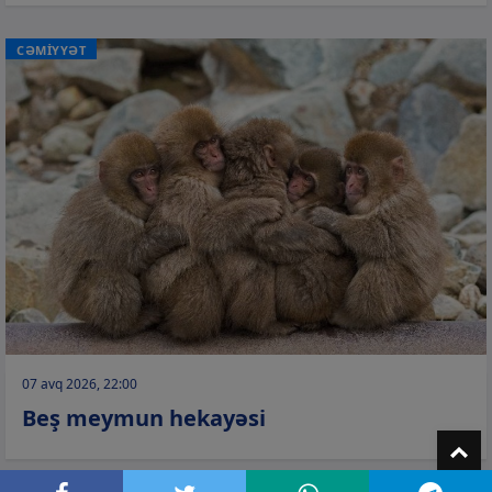
CƏMİYYƏT
07 avq 2026, 22:00
Beş meymun hekayəsi
T