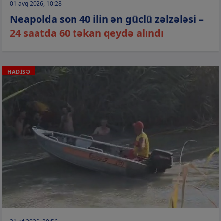
01 avq 2026, 10:28
Neapolda son 40 ilin ən güclü zəlzələsi –
24 saatda 60 təkan qeydə alındı
HADİSƏ