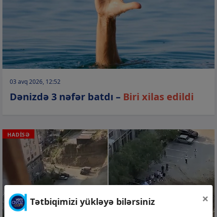
03 avq 2026, 12:52
Dənizdə 3 nəfər batdı –
Biri xilas edildi
HADİSƏ
×
Tətbiqimizi yükləyə bilərsiniz