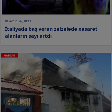
01 avq 2026, 18:11
İtaliyada baş verən zəlzələdə xəsarət
alanların sayı artdı
HADİSƏ