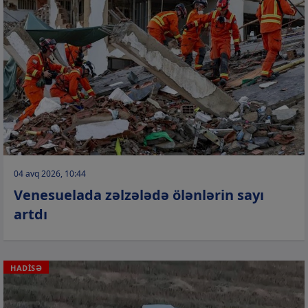
04 avq 2026, 10:44
Venesuelada zəlzələdə ölənlərin sayı
artdı
HADİSƏ