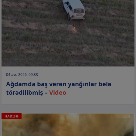
04 avq 2026, 09:33
Ağdamda baş verən yanğınlar belə
törədilibmiş –
Video
HADİSƏ