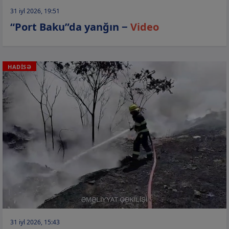
31 iyl 2026, 19:51
“Port Baku”da yanğın −
Video
HADİSƏ
31 iyl 2026, 15:43