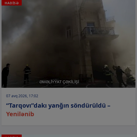
HADİSƏ
07 avq 2026, 17:02
“Tarqovı”dakı yanğın söndürüldü –
Yenilənib