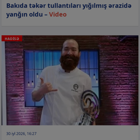
Bakıda təkər tullantıları yığılmış ərazidə
yanğın oldu –
Video
HADİSƏ
30 iyl 2026, 16:27