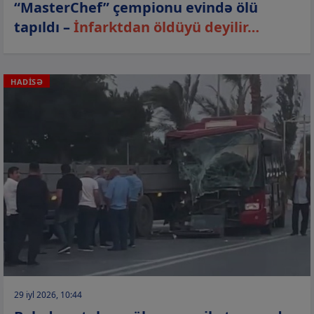
“MasterChef” çempionu evində ölü
tapıldı –
İnfarktdan öldüyü deyilir…
HADİSƏ
29 iyl 2026, 10:44