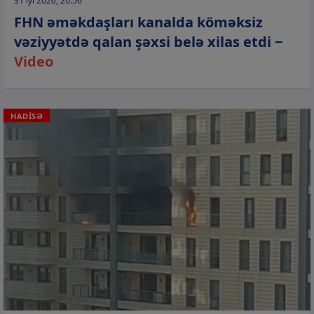
31 iyl 2026, 20:56
FHN əməkdaşları kanalda köməksiz
vəziyyətdə qalan şəxsi belə xilas etdi −
Video
HADİSƏ