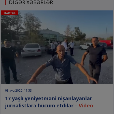
DİGƏR XƏBƏRLƏR
HADİSƏ
08 avq 2026, 11:53
17 yaşlı yeniyetməni nişanlayanlar
jurnalistlərə hücum etdilər –
Video