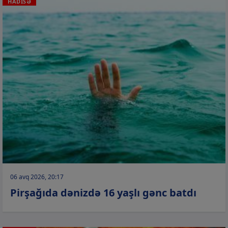
HADİSƏ
06 avq 2026, 20:17
Pirşağıda dənizdə 16 yaşlı gənc batdı