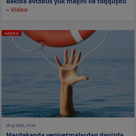
Bakıda avtobus yük maşını ilə toqquşdu
–
Video
HADİSƏ
28 iyl 2026, 21:54
Mərdəkanda yeniyetmələrdən dənizdə