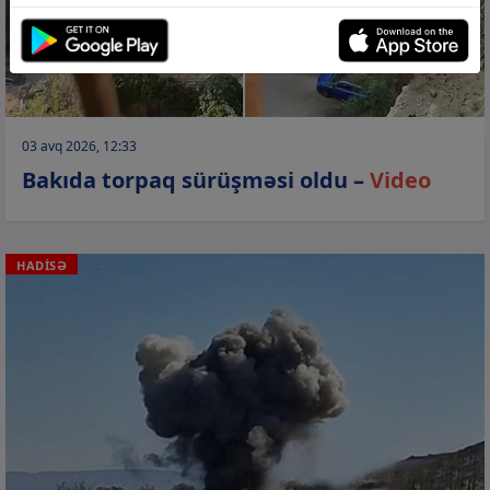
03 avq 2026, 12:33
Bakıda torpaq sürüşməsi oldu –
Video
HADİSƏ