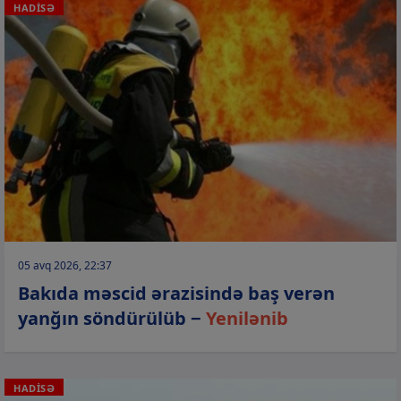
HADİSƏ
05 avq 2026, 22:37
Bakıda məscid ərazisində baş verən
yanğın söndürülüb −
Yenilənib
HADİSƏ