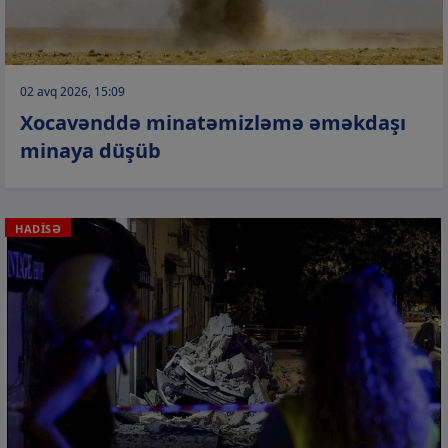
02 avq 2026, 15:09
Xocavənddə minatəmizləmə əməkdaşı
minaya düşüb
HADİSƏ