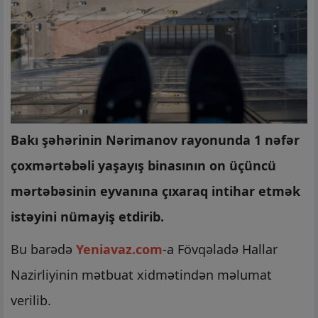
Bakı şəhərinin Nərimanov rayonunda 1 nəfər
çoxmərtəbəli yaşayış binasının on üçüncü
mərtəbəsinin eyvanına çıxaraq intihar etmək
istəyini nümayiş etdirib.
Bu barədə
Yeniavaz.com
-a Fövqəladə Hallar
Nazirliyinin mətbuat xidmətindən məlumat
verilib.