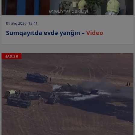
01 avq 2026, 13:41
Sumqayıtda evdə yanğın –
Video
HADİSƏ