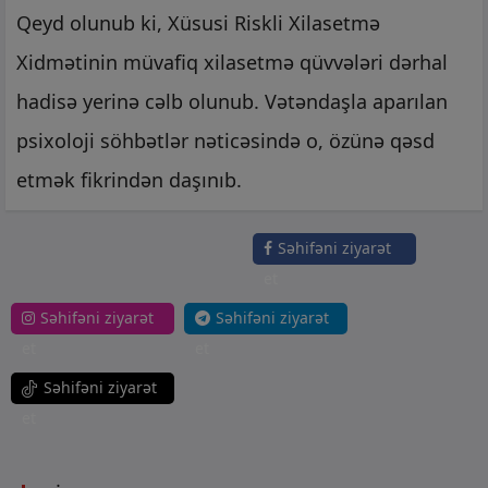
Qeyd olunub ki, Xüsusi Riskli Xilasetmə
Xidmətinin müvafiq xilasetmə qüvvələri dərhal
hadisə yerinə cəlb olunub. Vətəndaşla aparılan
psixoloji söhbətlər nəticəsində o, özünə qəsd
etmək fikrindən daşınıb.
Səhifəni ziyarət
et
Səhifəni ziyarət
Səhifəni ziyarət
et
et
Səhifəni ziyarət
et