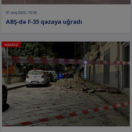
01 avq 2026, 10:38
ABŞ-də F-35 qəzaya uğradı
HADİSƏ