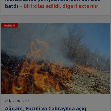
batdı −
Biri xilas edildi, digəri axtarılır
HADİSƏ
28 iyl 2026, 17:07
Ağdam, Füzuli və Cəbrayılda açıq