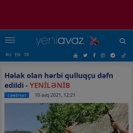
RU
EN
TR
Həlak olan hərbi qulluqçu dəfn
edildi -
YENİLƏNİB
10 avq 2021, 12:21
CƏMİYYƏT