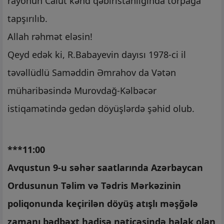
rayonun Calut kənd qəbiristanlığında torpağa
tapşırılıb.
Allah rəhmət eləsin!
Qeyd edək ki, R.Babayevin dayısı 1978-ci il
təvəllüdlü Saməddin Əmrahov da Vətən
müharibəsində Murovdağ-Kəlbəcər
istiqamətində gedən döyüşlərdə şəhid olub.
***11:00
Avqustun 9-u səhər saatlarında Azərbaycan
Ordusunun Təlim və Tədris Mərkəzinin
poliqonunda keçirilən döyüş atışlı məşğələ
zamanı bədbəxt hadisə nəticəsində həlak olan