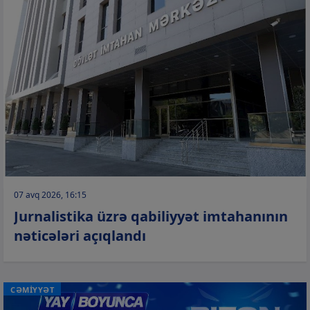
07 avq 2026, 16:15
Jurnalistika üzrə qabiliyyət imtahanının
nəticələri açıqlandı
CƏMİYYƏT