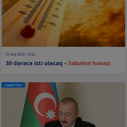
07 avq 2026, 13:22
39 dərəcə isti olacaq –
Sabahın havası
CƏMİYYƏT