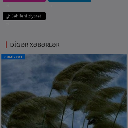
et
et
Səhifəni ziyarət
et
DİGƏR XƏBƏRLƏR
CƏMİYYƏT