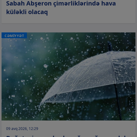
Sabah Abşeron çimərliklərində hava
küləkli olacaq
CƏMİYYƏT
09 avq 2026, 12:29