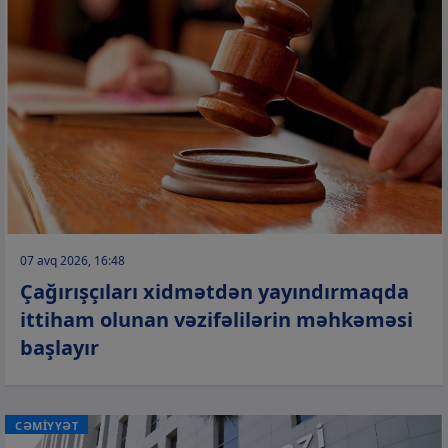
07 avq 2026, 16:48
Çağırışçıları xidmətdən yayındırmaqda
ittiham olunan vəzifəlilərin məhkəməsi
başlayır
CƏMİYYƏT