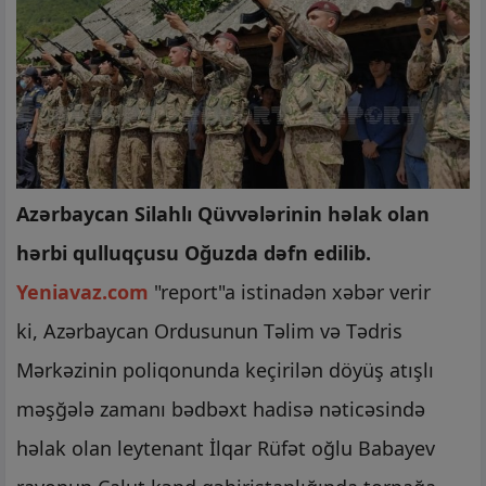
Azərbaycan Silahlı Qüvvələrinin həlak olan
hərbi qulluqçusu Oğuzda dəfn edilib.
Yeniavaz.com
"report"a istinadən xəbər verir
ki, Azərbaycan Ordusunun Təlim və Tədris
Mərkəzinin poliqonunda keçirilən döyüş atışlı
məşğələ zamanı bədbəxt hadisə nəticəsində
həlak olan leytenant İlqar Rüfət oğlu Babayev