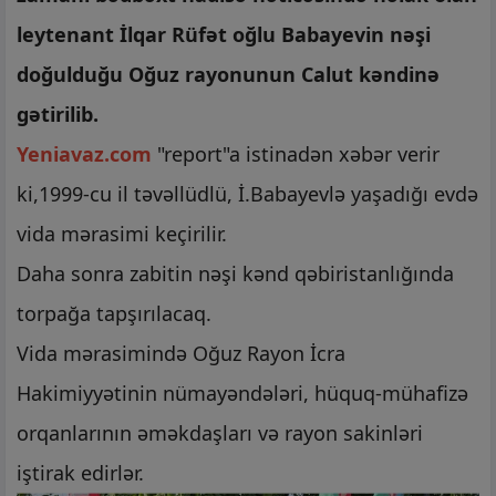
leytenant İlqar Rüfət oğlu Babayevin nəşi
doğulduğu Oğuz rayonunun Calut kəndinə
gətirilib.
Yeniavaz.com
"report"a istinadən xəbər verir
ki,1999-cu il təvəllüdlü, İ.Babayevlə yaşadığı evdə
vida mərasimi keçirilir.
Daha sonra zabitin nəşi kənd qəbiristanlığında
torpağa tapşırılacaq.
Vida mərasimində Oğuz Rayon İcra
Hakimiyyətinin nümayəndələri, hüquq-mühafizə
orqanlarının əməkdaşları və rayon sakinləri
iştirak edirlər.