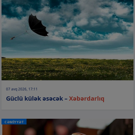
07 avq 2026, 17:11
Güclü külək əsəcək –
Xəbərdarlıq
CƏMİYYƏT