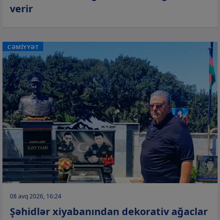
verir
CƏMİYYƏT
08 avq 2026, 16:24
Şəhidlər xiyabanından dekorativ ağaclar