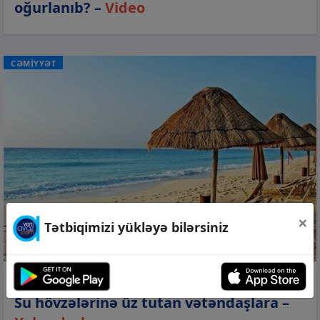
oğurlanıb? –
Video
CƏMİYYƏT
×
Tətbiqimizi yükləyə bilərsiniz
08 avq 2026, 15:47
Su hövzələrinə üz tutan vətəndaşlara –