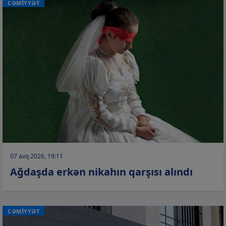
CƏMİYYƏT
07 avq 2026, 19:11
Ağdaşda erkən nikahın qarşısı alındı
CƏMİYYƏT