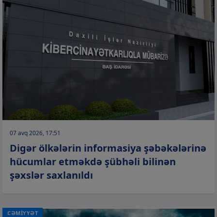
07 avq 2026, 17:51
Digər ölkələrin informasiya şəbəkələrinə
hücumlar etməkdə şübhəli bilinən
şəxslər saxlanıldı
CƏMİYYƏT