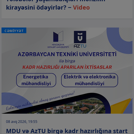
kirayəsini ödəyirlər? −
Video
CƏMİYYƏT
08 avq 2026, 19:55
MDU və AzTU birgə kadr hazırlığına start