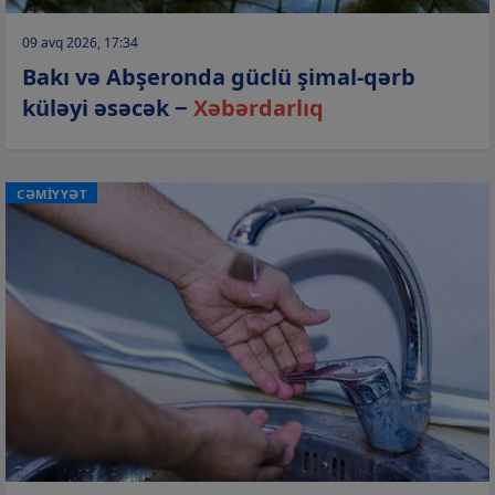
09 avq 2026, 17:34
Bakı və Abşeronda güclü şimal-qərb
küləyi əsəcək −
Xəbərdarlıq
CƏMİYYƏT