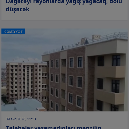
Dağətəyi rayonlarda yağış yağacaq, dolu
düşəcək
CƏMİYYƏT
09 avq 2026, 11:13
Tələbələr yaşamadıqları mənzilin