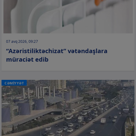
07 avq 2026, 09:27
“Azəristiliktəchizat” vətəndaşlara
müraciət edib
CƏMİYYƏT