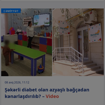
CƏMİYYƏT
08 avq 2026, 11:12
Şəkərli diabet olan azyaşlı bağçadan
kənarlaşdırılıb? –
Video