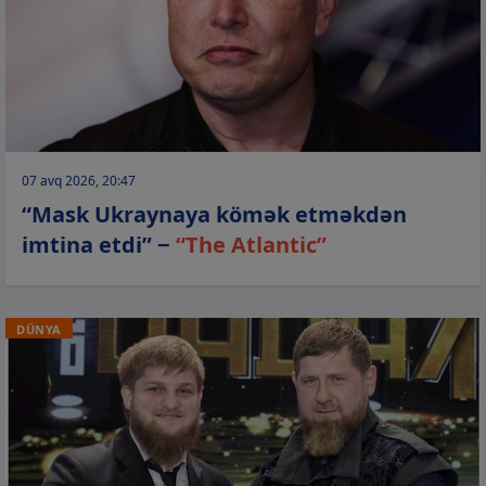
07 avq 2026, 20:47
“Mask Ukraynaya kömək etməkdən
imtina etdi” −
“The Atlantic”
DÜNYA