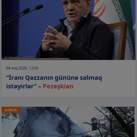
08 avq 2026, 13:26
“İranı Qəzzanın gününə salmaq
istəyirlər” –
Pezeşkian
DÜNYA