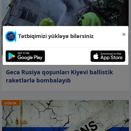
×
Tətbiqimizi yükləyə bilərsiniz
08 avq 2026, 09:55
Gecə Rusiya qoşunları Kiyevi ballistik
raketlərlə bombalayıb
DÜNYA