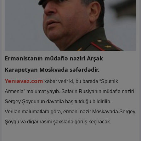
Ermənistanın müdafiə naziri Arşak
Karapetyan Moskvada səfərdədir.
Yeniavaz.com
xəbər verir ki, bu barədə “Sputnik
Armenia” məlumat yayıb. Səfərin Rusiyanın müdafiə naziri
Sergey Şoyqunun dəvətilə baş tutduğu bildirilib.
Verilən məlumatlara görə, erməni nazir Moskavada Sergey
Şoyqu və digər rəsmi şəxslərlə görüş keçirəcək.