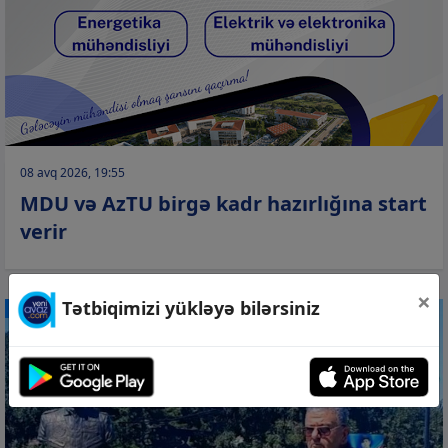
08 avq 2026, 19:55
MDU və AzTU birgə kadr hazırlığına start
verir
×
Tətbiqimizi yükləyə bilərsiniz
CƏMİYYƏT