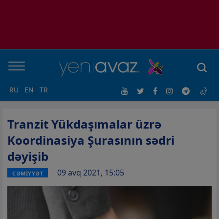
RU
EN
TR
Tranzit Yükdaşımalar üzrə
Koordinasiya Şurasının sədri
dəyişib
09 avq 2021, 15:05
CƏMİYYƏT