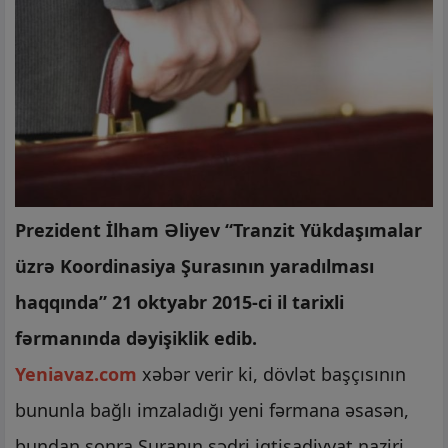
Prezident İlham Əliyev “Tranzit Yükdaşımalar
üzrə Koordinasiya Şurasının yaradılması
haqqında” 21 oktyabr 2015-ci il tarixli
fərmanında dəyişiklik edib.
Yeniavaz.com
xəbər verir ki, dövlət başçısının
bununla bağlı imzaladığı yeni fərmana əsasən,
bundan sonra Şuranın sədri iqtisadiyyat naziri