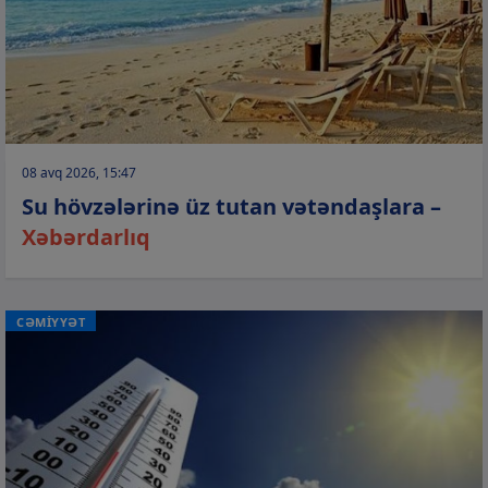
08 avq 2026, 15:47
Su hövzələrinə üz tutan vətəndaşlara –
Xəbərdarlıq
CƏMİYYƏT