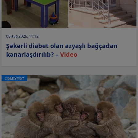
08 avq 2026, 11:12
Şəkərli diabet olan azyaşlı bağçadan
kənarlaşdırılıb? –
Video
CƏMİYYƏT