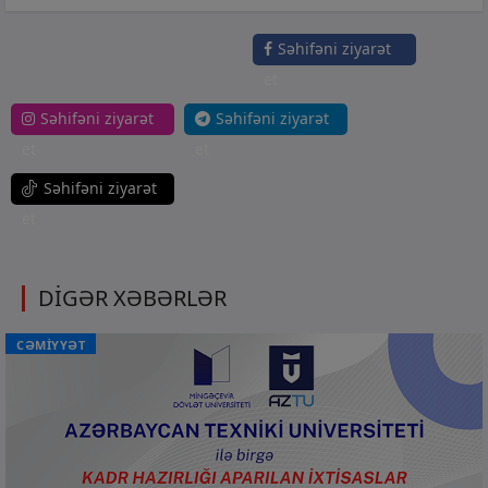
Səhifəni ziyarət
et
Səhifəni ziyarət
Səhifəni ziyarət
et
et
Səhifəni ziyarət
et
DİGƏR XƏBƏRLƏR
CƏMİYYƏT