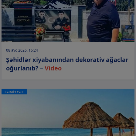
08 avq 2026, 16:24
Şəhidlər xiyabanından dekorativ ağaclar
oğurlanıb? –
Video
CƏMİYYƏT