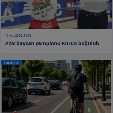
10 avq 2026, 11:02
Azərbaycan çempionu Kürdə boğulub
CƏMİYYƏT