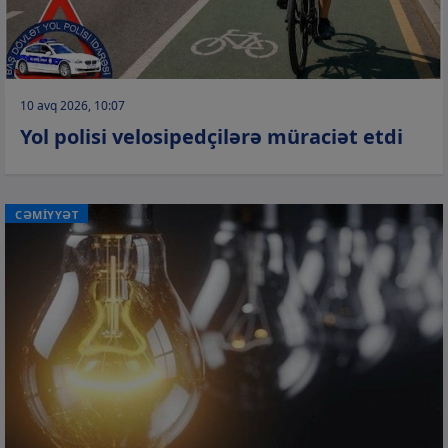
10 avq 2026, 10:07
Yol polisi velosipedçilərə müraciət etdi
CƏMİYYƏT