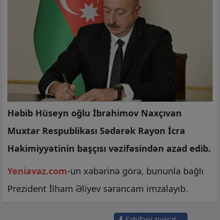
Həbib Hüseyn oğlu İbrahimov Naxçıvan
Muxtar Respublikası Sədərək Rayon İcra
Hakimiyyətinin başçısı vəzifəsindən azad edib.
Yeniavaz.com
-un xəbərinə görə, bununla bağlı
Prezident İlham Əliyev sərəncam imzalayıb.
Səhifəni ziyarət