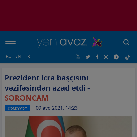
RU
EN
TR
Prezident icra başçısını
vəzifəsindən azad etdi -
SƏRƏNCAM
09 avq 2021, 14:23
CƏMİYYƏT