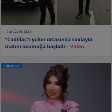
10 avq 2026, 12:15
“Cadillac”ı yolun ortasında saxlayıb
mahnı oxumağa başladı –
Video
CƏMİYYƏT