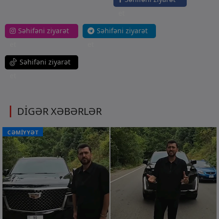
et
Səhifəni ziyarət
Səhifəni ziyarət
et
et
Səhifəni ziyarət
et
DİGƏR XƏBƏRLƏR
CƏMİYYƏT