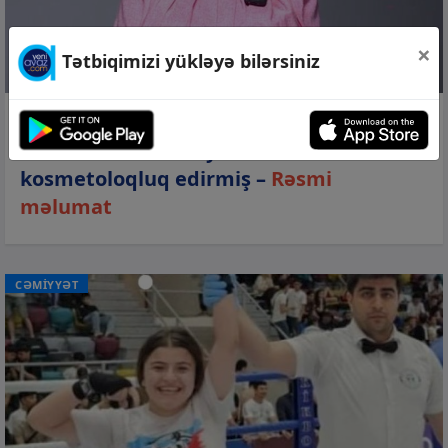
×
Tətbiqimizi yükləyə bilərsiniz
10 avq 2026, 11:25
Elnarə Canlı lisenziyası olmadan
kosmetoloqluq edirmiş –
Rəsmi
məlumat
CƏMİYYƏT