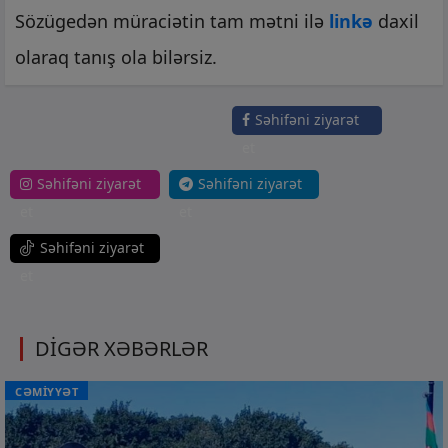
Sözügedən müraciətin tam mətni ilə
linkə
daxil
olaraq tanış ola bilərsiz.
Səhifəni ziyarət
et
Səhifəni ziyarət
Səhifəni ziyarət
et
et
Səhifəni ziyarət
et
DİGƏR XƏBƏRLƏR
CƏMİYYƏT