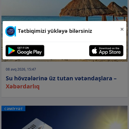
×
Tətbiqimizi yükləyə bilərsiniz
08 avq 2026, 15:47
Su hövzələrinə üz tutan vətəndaşlara –
Xəbərdarlıq
CƏMİYYƏT