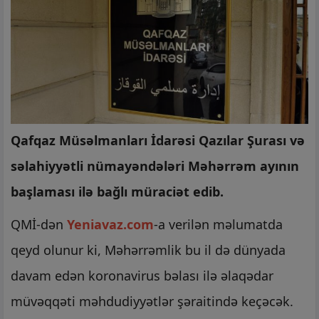
Qafqaz Müsəlmanları İdarəsi Qazılar Şurası və
səlahiyyətli nümayəndələri Məhərrəm ayının
başlaması ilə bağlı müraciət edib.
QMİ-dən
Yeniavaz.com
-a verilən məlumatda
qeyd olunur ki, Məhərrəmlik bu il də dünyada
davam edən koronavirus bəlası ilə əlaqədar
müvəqqəti məhdudiyyətlər şəraitində keçəcək.