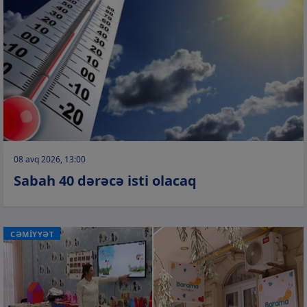
08 avq 2026, 13:00
Sabah 40 dərəcə isti olacaq
CƏMİYYƏT