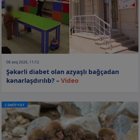
08 avq 2026, 11:12
Şəkərli diabet olan azyaşlı bağçadan
kənarlaşdırılıb? –
Video
CƏMİYYƏT