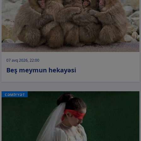
07 avq 2026, 22:00
Beş meymun hekayəsi
CƏMİYYƏT