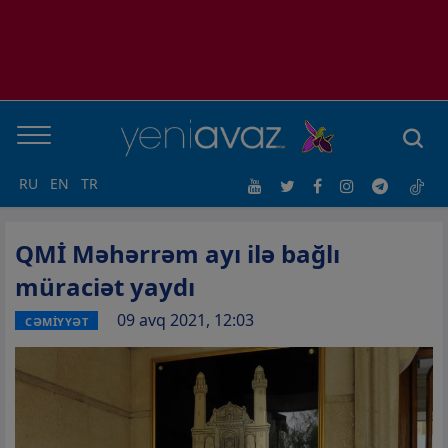
RU
EN
TR
QMİ Məhərrəm ayı ilə bağlı
müraciət yaydı
09 avq 2021, 12:03
CƏMİYYƏT