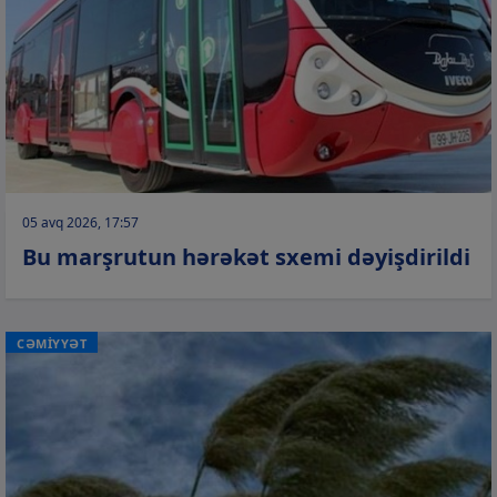
05 avq 2026, 17:57
Bu marşrutun hərəkət sxemi dəyişdirildi
CƏMİYYƏT