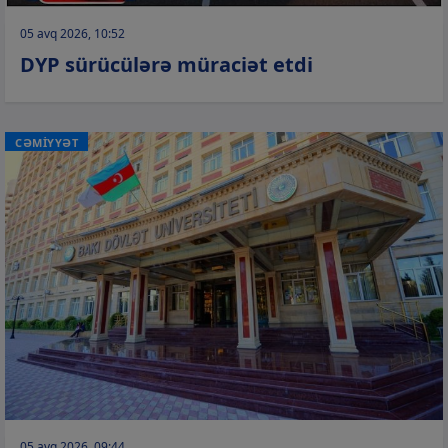
05 avq 2026, 10:52
DYP sürücülərə müraciət etdi
CƏMİYYƏT
05 avq 2026, 09:44