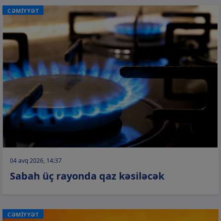
CƏMİYYƏT
04 avq 2026, 14:37
Sabah üç rayonda qaz kəsiləcək
CƏMİYYƏT