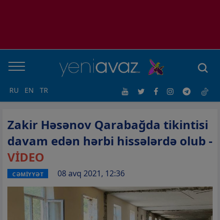
RU
EN
TR
Zakir Həsənov Qarabağda tikintisi
davam edən hərbi hissələrdə olub -
VİDEO
08 avq 2021, 12:36
CƏMİYYƏT