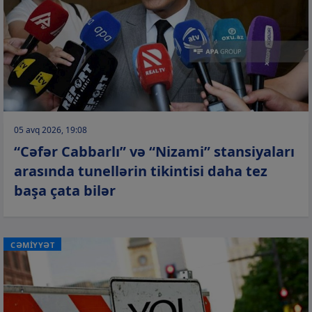
05 avq 2026, 19:08
“Cəfər Cabbarlı” və “Nizami” stansiyaları
arasında tunellərin tikintisi daha tez
başa çata bilər
CƏMİYYƏT