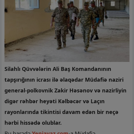
Silahlı Qüvvələrin Ali Baş Komandanının
tapşırığının icrası ilə əlaqədar Müdafiə naziri
general-polkovnik Zakir Həsənov və nazirliyin
digər rəhbər heyəti Kəlbəcər və Laçın
rayonlarında tikintisi davam edən bir neçə
hərbi hissədə olublar.
Bu barədə
Yeniavaz.com
-a Müdafiə