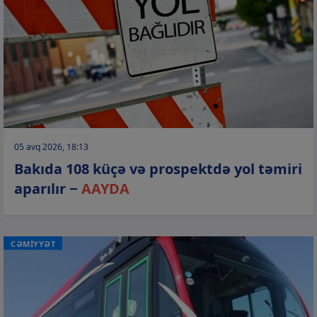
05 avq 2026, 18:13
Bakıda 108 küçə və prospektdə yol təmiri
aparılır −
AAYDA
CƏMİYYƏT