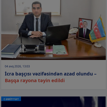
04 avq 2026, 13:03
İcra başçısı vəzifəsindən azad olundu –
Başqa rayona təyin edildi
CƏMİYYƏT