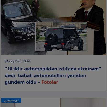
04 avq 2026, 13:24
“10 ildir avtomobildən istifadə etmirəm”
dedi, bahalı avtomobilləri yenidən
gündəm oldu –
Fotolar
CƏMİYYƏT