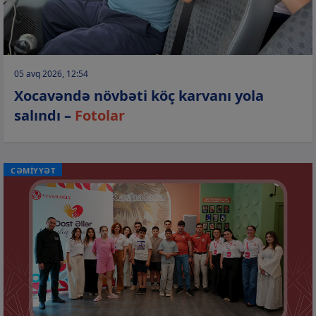
05 avq 2026, 12:54
Xocavəndə növbəti köç karvanı yola
salındı –
Fotolar
CƏMİYYƏT