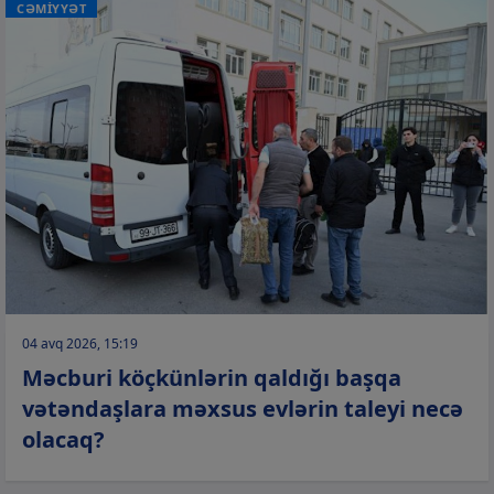
CƏMİYYƏT
04 avq 2026, 15:19
Məcburi köçkünlərin qaldığı başqa
vətəndaşlara məxsus evlərin taleyi necə
olacaq?