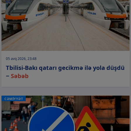
05 avq 2026, 23:48
Tbilisi-Bakı qatarı gecikmə ilə yola düşdü
−
Səbəb
CƏMİYYƏT