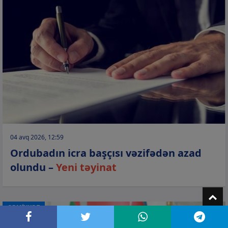
04 avq 2026, 12:59
Ordubadın icra başçısı vəzifədən azad
olundu –
Yeni təyinat
T
CƏMİYYƏT