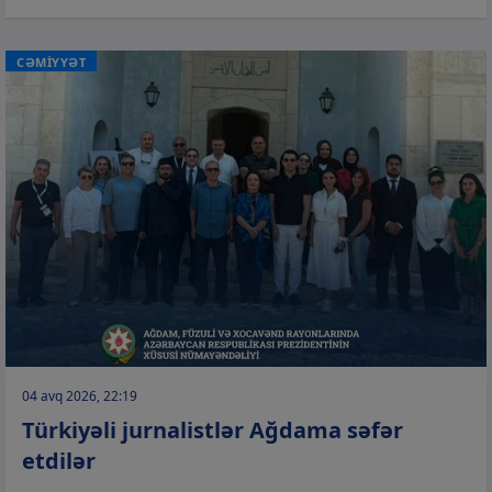
CƏMİYYƏT
04 avq 2026, 22:19
Türkiyəli jurnalistlər Ağdama səfər
etdilər