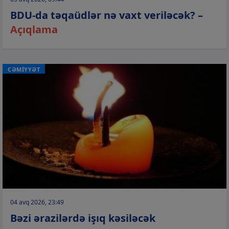
BDU-da təqaüdlər nə vaxt veriləcək? –
Açıqlama
CƏMİYYƏT
04 avq 2026, 23:49
Bəzi ərazilərdə işıq kəsiləcək