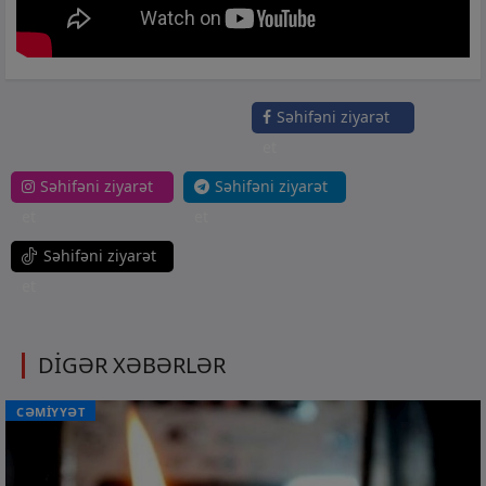
Səhifəni ziyarət
et
Səhifəni ziyarət
Səhifəni ziyarət
et
et
Səhifəni ziyarət
et
DİGƏR XƏBƏRLƏR
CƏMİYYƏT