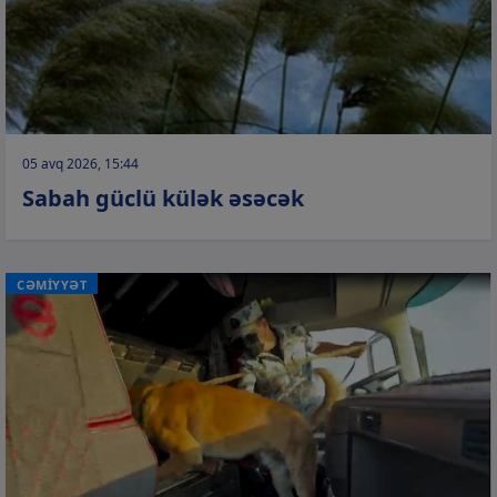
05 avq 2026, 15:44
Sabah güclü külək əsəcək
CƏMİYYƏT