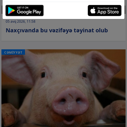
05 avq 2026, 11:58
Naxçıvanda bu vəzifəyə təyinat olub
CƏMİYYƏT