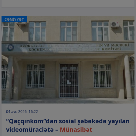
CƏMİYYƏT
04 avq 2026, 16:22
“Qaçqınkom”dan sosial şəbəkədə yayılan
videomüraciətə –
Münasibət