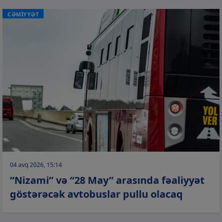
CƏMİYYƏT
04 avq 2026, 15:14
“Nizami” və “28 May” arasında fəaliyyət
göstərəcək avtobuslar pullu olacaq