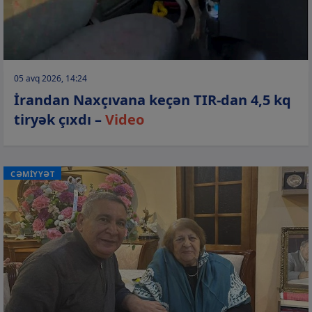
05 avq 2026, 14:24
İrandan Naxçıvana keçən TIR-dan 4,5 kq
tiryək çıxdı –
Video
CƏMİYYƏT