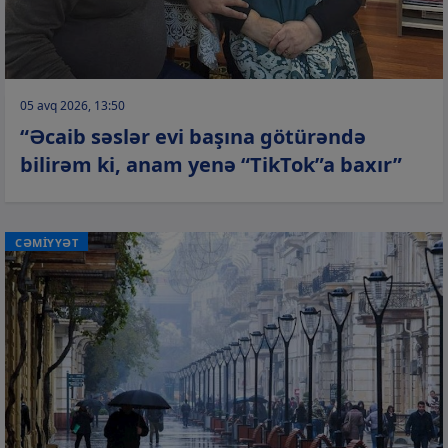
05 avq 2026, 13:50
“Əcaib səslər evi başına götürəndə
bilirəm ki, anam yenə “TikTok”a baxır”
CƏMİYYƏT