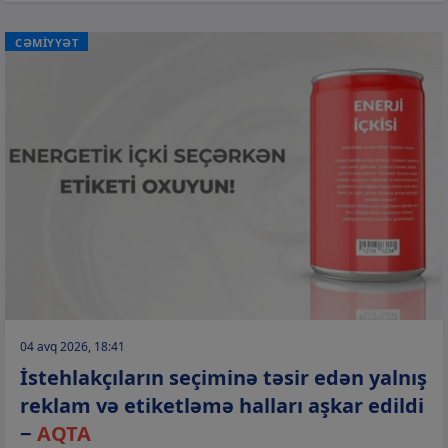
CƏMİYYƏT
04 avq 2026, 18:41
İstehlakçıların seçiminə təsir edən yalnış
reklam və etiketləmə halları aşkar edildi
−
AQTA