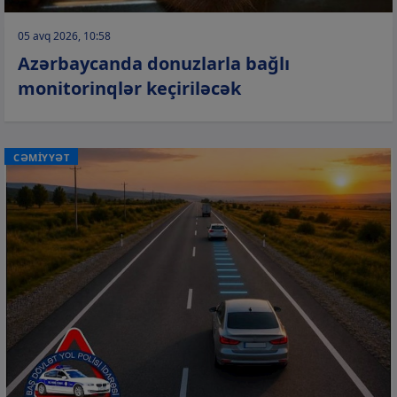
05 avq 2026, 10:58
Azərbaycanda donuzlarla bağlı
monitorinqlər keçiriləcək
CƏMİYYƏT