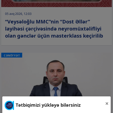
05 avq 2026, 12:03
“Veysəloğlu MMC”nin “Dost Əllər”
layihəsi çərçivəsində neyromüxtəlifliyi
olan gənclər üçün masterklass keçirilib
CƏMİYYƏT
×
Tətbiqimizi yükləyə bilərsiniz