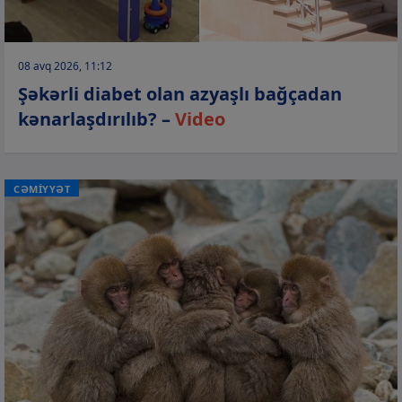
08 avq 2026, 11:12
Şəkərli diabet olan azyaşlı bağçadan
kənarlaşdırılıb? –
Video
CƏMİYYƏT