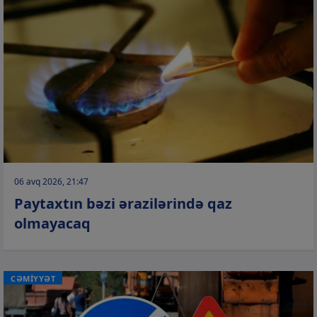
06 avq 2026, 21:47
Paytaxtın bəzi ərazilərində qaz
olmayacaq
CƏMİYYƏT