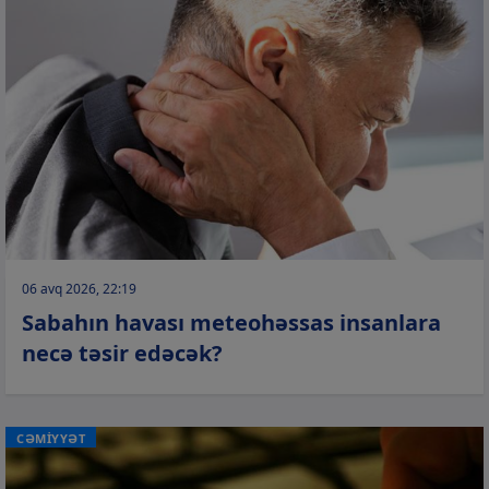
06 avq 2026, 22:19
Sabahın havası meteohəssas insanlara
necə təsir edəcək?
CƏMİYYƏT