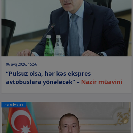
06 avq 2026, 15:56
“Pulsuz olsa, hər kəs ekspres
avtobuslara yönələcək” –
Nazir müavini
CƏMİYYƏT