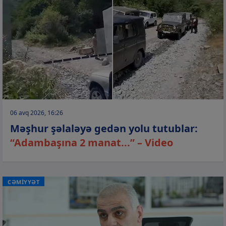
06 avq 2026, 16:26
Məşhur şəlaləyə gedən yolu tutublar:
“Adambaşına 2 manat...” – Video
CƏMİYYƏT