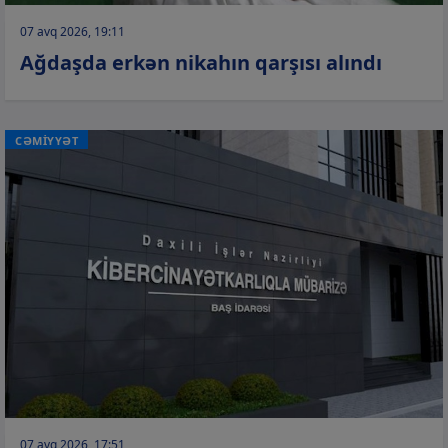
07 avq 2026, 19:11
Ağdaşda erkən nikahın qarşısı alındı
CƏMİYYƏT
07 avq 2026, 17:51