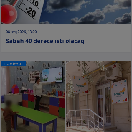
08 avq 2026, 13:00
Sabah 40 dərəcə isti olacaq
CƏMİYYƏT