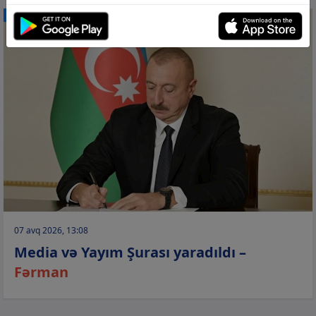
CƏMİYYƏT
07 avq 2026, 13:08
Media və Yayım Şurası yaradıldı –
Fərman