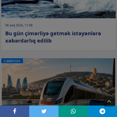
06 avq 2026, 11:08
Bu gün çimərliyə getmək istəyənlərə
xəbərdarlıq edilib
CƏMİYYƏT
T