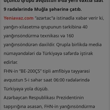
üçüncü qrupu avqustun 8-da yerli vaxtla saat
9 radələrində Muğla şəhərinə çatıb.
Yeniavaz.com
"azərtac"a istinadla xəbər verir ki,
yanğın-xilasetmə qrupunun tərkibinə 40
yanğınsöndürmə texnikası və 160
yanğınsöndürən daxildir. Qrupla birlikdə media
nümayəndələri də Türkiyəyə səfərdə iştirak
edirlər.
FHN-in “BE-200ÇS” tipli amfibiya təyyarəsi
avqustun 5-i səhər saat 06:00 radələrində
Türkiyəyə yola düşüb.
Azərbaycan Respublikası Prezidentinin
tapşırığına əsasən, FHN-in yanğınsöndürmə