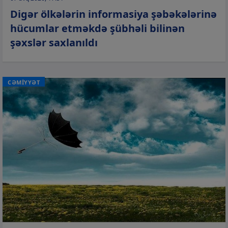
Digər ölkələrin informasiya şəbəkələrinə
hücumlar etməkdə şübhəli bilinən
şəxslər saxlanıldı
CƏMİYYƏT