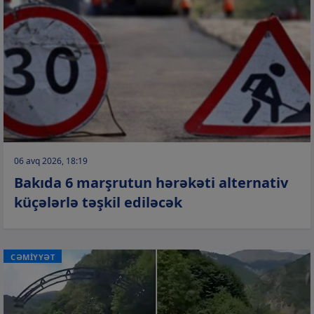
06 avq 2026, 18:19
Bakıda 6 marşrutun hərəkəti alternativ
küçələrlə təşkil ediləcək
CƏMİYYƏT