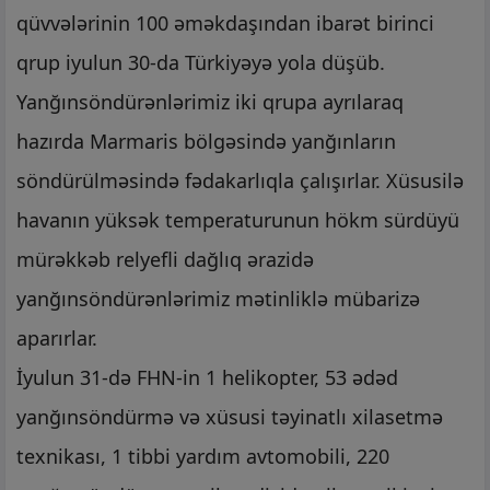
qüvvələrinin 100 əməkdaşından ibarət birinci
qrup iyulun 30-da Türkiyəyə yola düşüb.
Yanğınsöndürənlərimiz iki qrupa ayrılaraq
hazırda Marmaris bölgəsində yanğınların
söndürülməsində fədakarlıqla çalışırlar. Xüsusilə
havanın yüksək temperaturunun hökm sürdüyü
mürəkkəb relyefli dağlıq ərazidə
yanğınsöndürənlərimiz mətinliklə mübarizə
aparırlar.
İyulun 31-də FHN-in 1 helikopter, 53 ədəd
yanğınsöndürmə və xüsusi təyinatlı xilasetmə
texnikası, 1 tibbi yardım avtomobili, 220