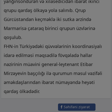
yanğınsöndürən və xilasedicidən ibarət ikinci
qrupu qardaş ölkəyə yola salınıb. Qrup
Gürcüstandan keçməklə iki sutka ərzində
Marmarisə çataraq birinci qrupun üzvlərinə
qoşulub.
FHN-in Türkiyədəki qüvvələrinin koordinasiyalı
idarə edilməsi məqsədilə fövqəladə hallar
nazirinin müavini general-leytenant Etibar
Mirzəyevin başçılığı ilə qurumun məsul vəzifəli
əməkdaşlarından ibarət nümayəndə heyəti
qardaş ölkədədir.
Səhifəni ziyarət