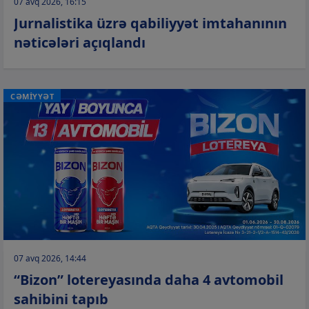
07 avq 2026, 16:15
Jurnalistika üzrə qabiliyyət imtahanının
nəticələri açıqlandı
CƏMİYYƏT
07 avq 2026, 14:44
“Bizon” lotereyasında daha 4 avtomobil
sahibini tapıb