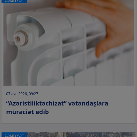
CƏMİYYƏT
07 avq 2026, 09:27
“Azəristiliktəchizat” vətəndaşlara
müraciət edib
CƏMİYYƏT