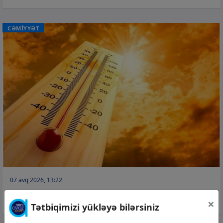
CƏMİYYƏT
07 avq 2026, 13:22
39 dərəcə isti olacaq –
Sabahın havası
×
Tətbiqimizi yükləyə bilərsiniz