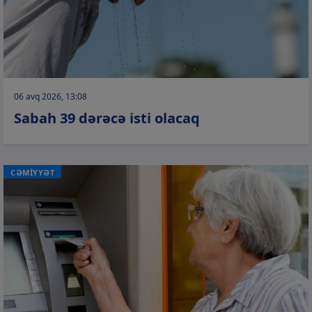
06 avq 2026, 13:08
Sabah 39 dərəcə isti olacaq
CƏMİYYƏT