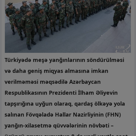
Türkiyədə meşə yanğınlarının söndürülməsi
və daha geniş miqyas almasına imkan
verilməməsi məqsədilə Azərbaycan
Respublikasının Prezidenti İlham Əliyevin
tapşırığına uyğun olaraq, qardaş ölkəyə yola
salınan Fövqəladə Hallar Nazirliyinin (FHN)
yanğın-xilasetmə qüvvələrinin növbəti –