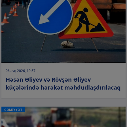
06 avq 2026, 19:57
Həsən Əliyev və Rövşən Əliyev
küçələrində hərəkət məhdudlaşdırılacaq
CƏMİYYƏT