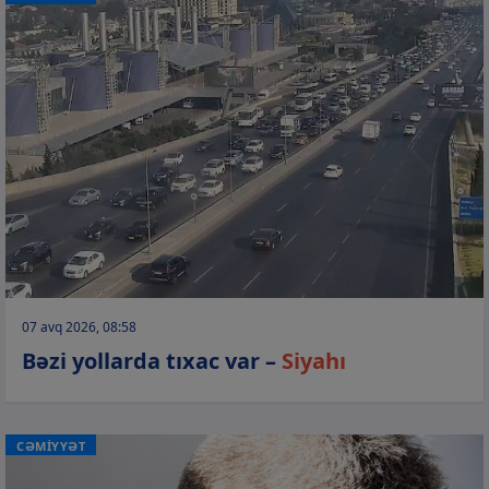
07 avq 2026, 08:58
Bəzi yollarda tıxac var –
Siyahı
CƏMİYYƏT