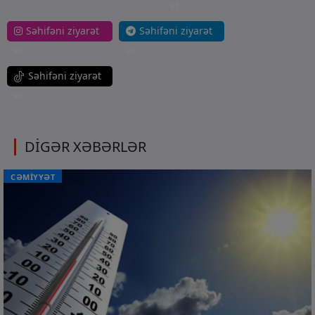
et
Səhifəni ziyarət
Səhifəni ziyarət
et
et
Səhifəni ziyarət
et
DİGƏR XƏBƏRLƏR
CƏMİYYƏT