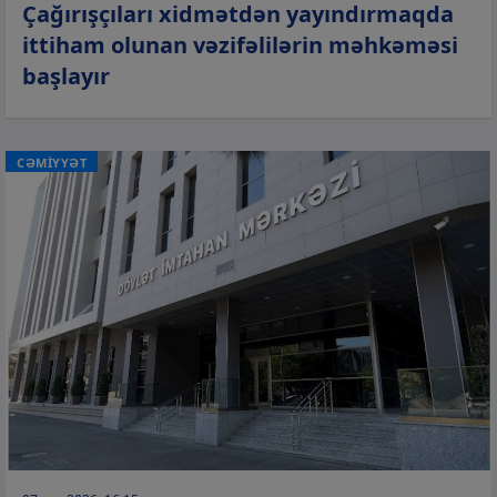
Çağırışçıları xidmətdən yayındırmaqda
ittiham olunan vəzifəlilərin məhkəməsi
başlayır
CƏMİYYƏT