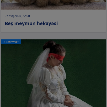
07 avq 2026, 22:00
Beş meymun hekayəsi
CƏMİYYƏT