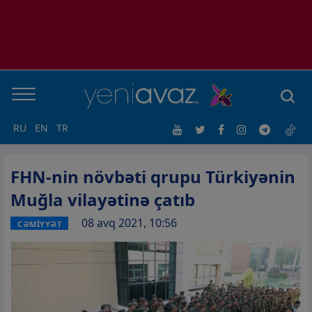
RU
EN
TR
FHN-nin növbəti qrupu Türkiyənin
Muğla vilayətinə çatıb
08 avq 2021, 10:56
CƏMİYYƏT