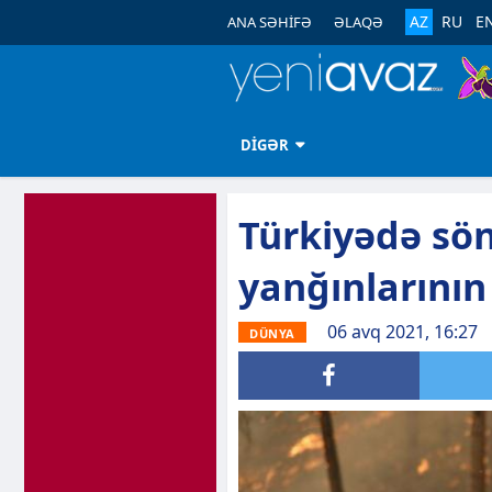
AZ
RU
E
ANA SƏHİFƏ
ƏLAQƏ
DİGƏR
Türkiyədə sö
yanğınlarının
06 avq 2021, 16:27
DÜNYA