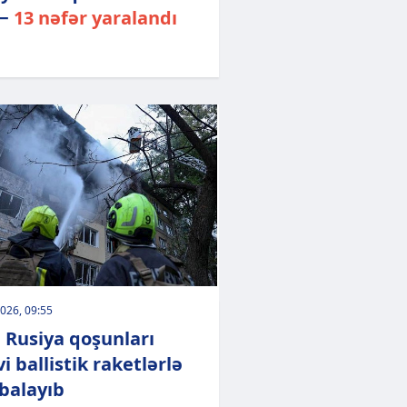
 −
13 nəfər yaralandı
026, 09:55
 Rusiya qoşunları
i ballistik raketlərlə
alayıb