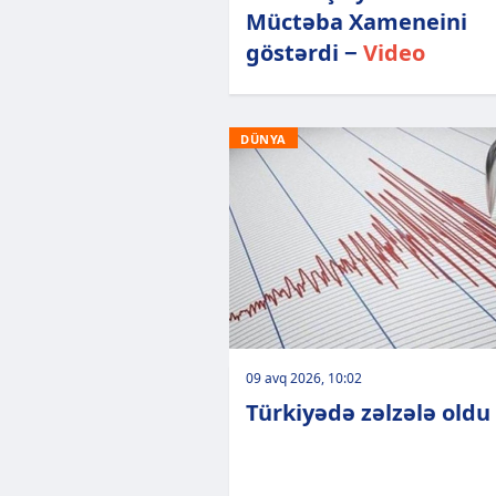
Müctəba Xameneini
göstərdi −
Video
DÜNYA
09 avq 2026, 10:02
Türkiyədə zəlzələ oldu