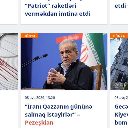
“Patriot” raketləri
etdi
verməkdən imtina etdi
DÜNYA
DÜNYA
08 avq 2026, 13:26
08 avq 2
“İranı Qəzzanın gününə
Gecə
salmaq istəyirlər” –
Kiyev
Pezeşkian
bomb