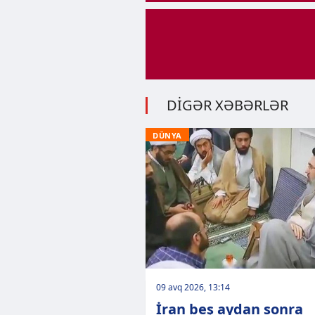
DİGƏR XƏBƏRLƏR
DÜNYA
09 avq 2026, 13:14
İran beş aydan sonra