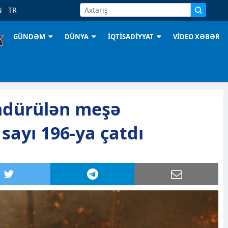
N
TR
GÜNDƏM
DÜNYA
İQTİSADİYYAT
VİDEO XƏBƏR
ndürülən meşə
 sayı 196-ya çatdı