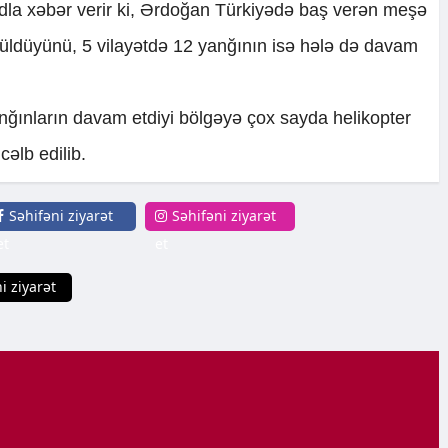
dla xəbər verir ki, Ərdoğan Türkiyədə baş verən meşə
üldüyünü, 5 vilayətdə 12 yanğının isə hələ də davam
nğınların davam etdiyi bölgəyə çox sayda helikopter
əlb edilib.
Səhifəni ziyarət
Səhifəni ziyarət
et
et
i ziyarət