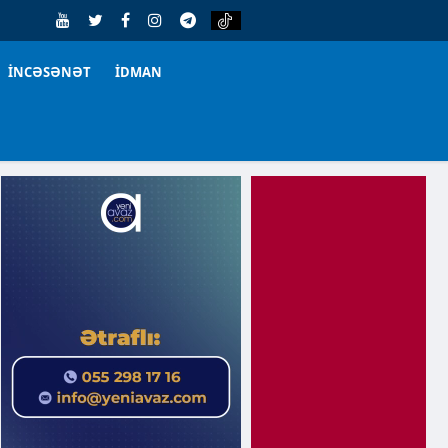
İNCƏSƏNƏT
İDMAN