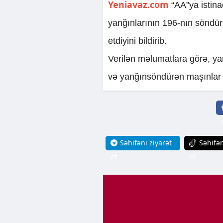
Yeniavaz.com
“AA”ya istina
yanğınlarının 196-nın söndür
etdiyini bildirib.
Verilən məlumatlara görə, ya
və yanğınsöndürən maşınlar c
Səhifəni ziyarət
Səhifən
et
et