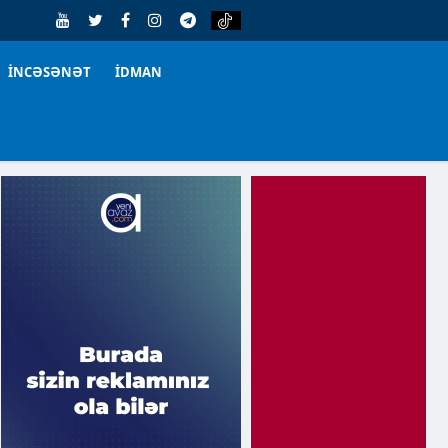
İNCƏSƏNƏT
İDMAN