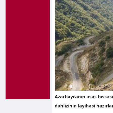
Azərbaycanın əsas hissəsi
dəhlizinin layihəsi hazırlan