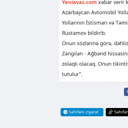
Yeniavaz.com
xəbər verir 
Azərbaycan Avtomobil Yolla
Yollarının İstismarı və Təm
Rüstəmov bildirib.
Onun sözlərinə görə, dəhliz
Zəngilan - Ağbənd hissəsin
zolaqlı olacaq. Onun tikinti
tutulur”.
Səhifəni ziyarət
Səhifən
et
et