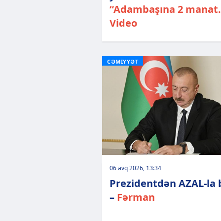
“Adambaşına 2 manat..
Video
CƏMİYYƏT
06 avq 2026, 13:34
Prezidentdən AZAL-la 
–
Fərman