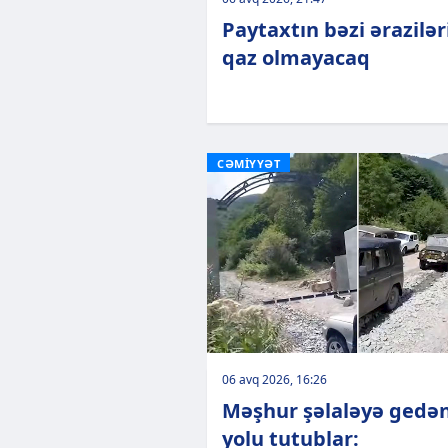
Paytaxtın bəzi ərazilə
qaz olmayacaq
CƏMİYYƏT
06 avq 2026, 16:26
Məşhur şəlaləyə gedə
yolu tutublar: