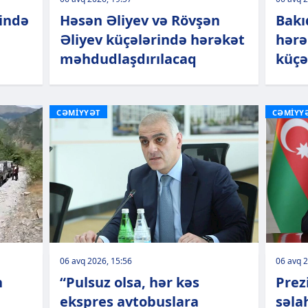
rində
Həsən Əliyev və Rövşən
Bakı
Əliyev küçələrində hərəkət
hərə
məhdudlaşdırılacaq
küçə
CƏMİYYƏT
CƏMİYY
06 avq 2026, 15:56
06 avq 2
n
“Pulsuz olsa, hər kəs
Prez
ekspres avtobuslara
səla