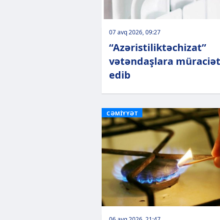
07 avq 2026, 09:27
“Azəristiliktəchizat”
vətəndaşlara müraciə
edib
CƏMİYYƏT
06 avq 2026, 21:47