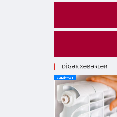
DİGƏR XƏBƏRLƏR
CƏMİYYƏT