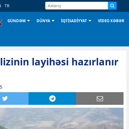
N
TR
GÜNDƏM
DÜNYA
İQTİSADİYYAT
VİDEO XƏBƏR
zinin layihəsi hazırlanır
15