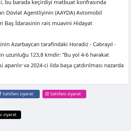
ki, bu barədə keçirdiyi mətbuat konfrasında
rı Dövlət Agentliyinin (AAYDA) Avtomobil
iri Baş İdarəsinin rəis müavini Hidayət
inin Azərbaycan tərəfindəki Horadiz - Cəbrayıl -
in uzunluğu 123,8 kmdir: “Bu yol 4-6 hərəkət
si aparılır və 2024-ci ildə başa çatdırılması nəzərdə
Səhifəni ziyarət
Səhifəni ziyarət
et
et
i ziyarət