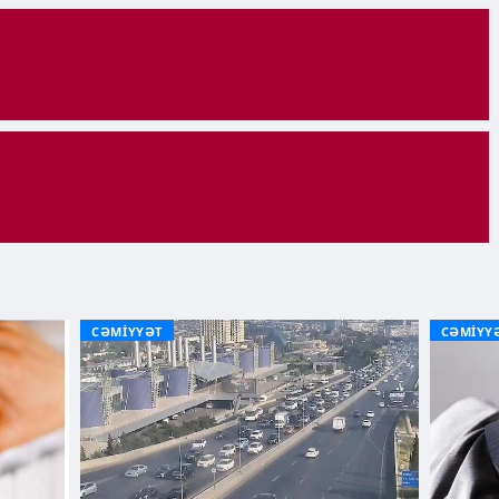
CƏMİYYƏT
CƏMİYY