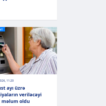
ƏT
026, 11:20
st ayı üzrə
iyaların veriləcəyi
x məlum oldu