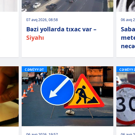
07 avq 2026, 08:58
06 avq 2
Bəzi yollarda tıxac var –
Saba
t
Siyahı
mete
necə
CƏMİYYƏT
CƏMİYY
06 avq 2026, 19:57
06 avq 2