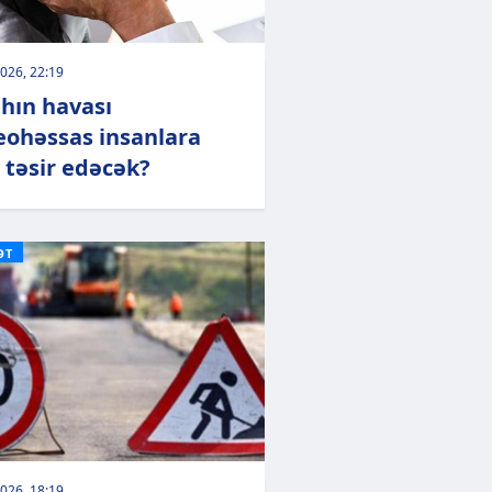
026, 22:19
hın havası
ohəssas insanlara
 təsir edəcək?
ƏT
026, 18:19