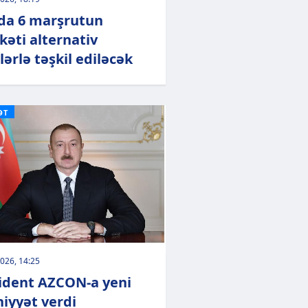
da 6 marşrutun
kəti alternativ
lərlə təşkil ediləcək
ƏT
026, 14:25
ident AZCON-a yeni
hiyyət verdi