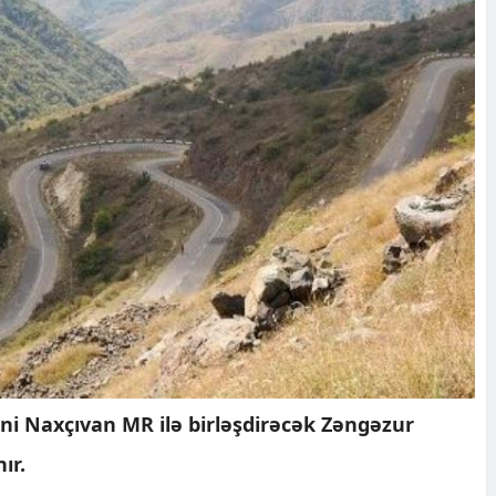
ni Naxçıvan MR ilə birləşdirəcək Zəngəzur
ır.