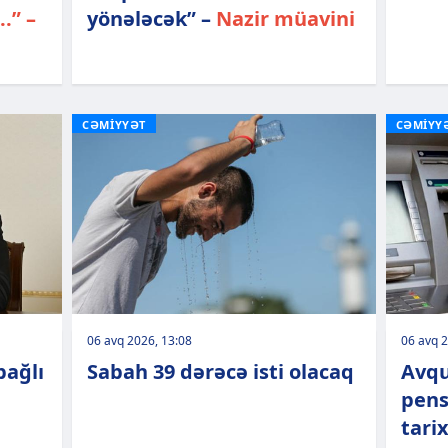
.” –
yönələcək” –
Nazir müavini
CƏMİYYƏT
CƏMİYY
06 avq 2026, 13:08
06 avq 2
bağlı
Sabah 39 dərəcə isti olacaq
Avqu
pens
tari