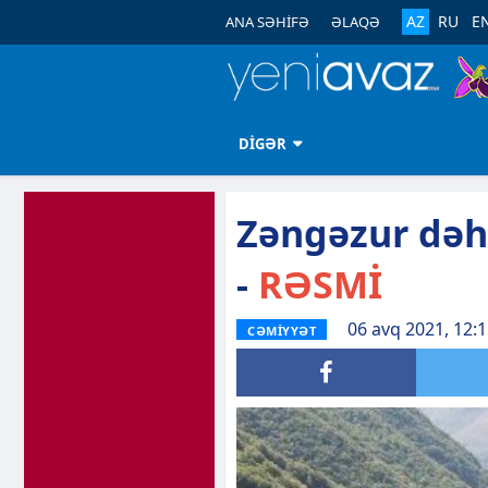
AZ
RU
E
ANA SƏHİFƏ
ƏLAQƏ
DİGƏR
Zəngəzur dəhli
-
RƏSMİ
06 avq 2021, 12:
CƏMİYYƏT