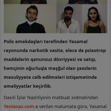
Polis əməkdaşları tərəfindən Yasamal
rayonunda narkotik vasitə, eləcə də psixotrop
maddələrin qanunsuz dövriyyəsi və satışı,
həmçinin oğurluqla məşğul olan şəxslərin
məsuliyyətə cəlb edilmələri istiqamətində
əməliyyatlar keçirilib.
Daxili İşlər Nazirliyinin mətbuat xidmətindən
Yeniavaz.com
-a verilən məlumata görə, Yasamal