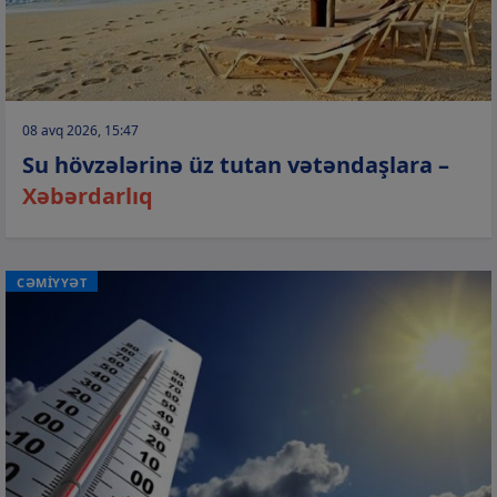
08 avq 2026, 15:47
Su hövzələrinə üz tutan vətəndaşlara –
Xəbərdarlıq
CƏMİYYƏT