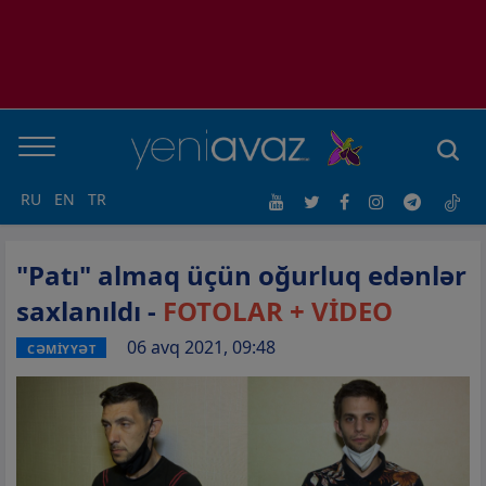
RU
EN
TR
"Patı" almaq üçün oğurluq edənlər
saxlanıldı -
FOTOLAR + VİDEO
06 avq 2021, 09:48
CƏMİYYƏT