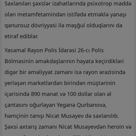
Saxlanılan şəxslər izahatlarında psixotrop maddə
olan metamfetamindən istifadə etməklə yanaşı
qanunsuz dövriyyəsi ilə məşğul olduqlarını da
etiraf ediblər.
Yasamal Rayon Polis İdarəsi 26-cı Polis
Bölməsinin əməkdaşlarının həyata keçirdikləri
digər bir əməliyyat zamanı isə rayon ərazisində
yerləşən marketlərdən birindən müştərinin
içərisində 890 manat və 100 dollar olan əl
çantasını oğurlayan Yeganə Qurbanova,
həmçinin tanışı Nicat Musayev də saxlanılıb.
Şəxsi axtarış zamanı Nicat Musayevdən heroin və