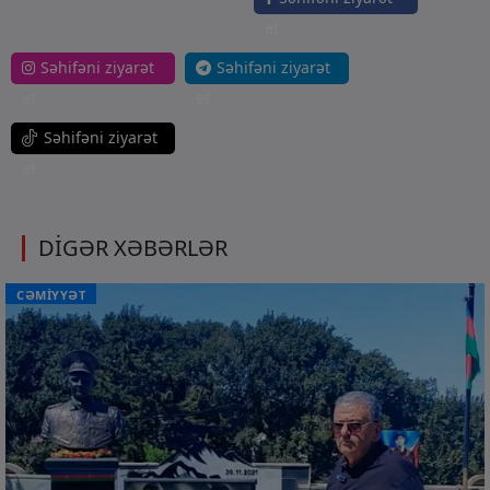
et
Səhifəni ziyarət
Səhifəni ziyarət
et
et
Səhifəni ziyarət
et
DİGƏR XƏBƏRLƏR
CƏMİYYƏT