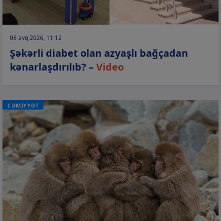
08 avq 2026, 11:12
Şəkərli diabet olan azyaşlı bağçadan
kənarlaşdırılıb? –
Video
CƏMİYYƏT