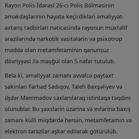
Rayon Polis İdarəsi 26-cı Polis Bölməsinin
əməkdaşlarının həyata keçirdikləri əməliyyat-
axtarış tədbirləri nəticəsində rayonun müxtəlif
ərazilərində narkotik vasitələrin və psixotrop
maddə olan metamfetaminin qanunsuz
dövriyyəsi ilə məşğul olan 5 nəfər tutulub.
Belə ki, əməliyyat zamanı əvvəlcə paytaxt
sakinləri Fərhad Sadıqov, Taleh Baxşəliyev və
Əjdər Məmmədov saxlanılaraq istintaqa təqdim
olunublar. Bu şəxslərin üzərinə və evlərinə baxış
zamanı külli miqdarda heroin, metamfetamin və
elektron tərəzilər aşkar edilərək götürülüb.