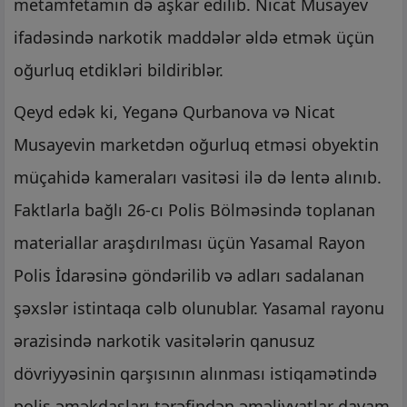
metamfetamin də aşkar edilib. Nicat Musayev
ifadəsində narkotik maddələr əldə etmək üçün
oğurluq etdikləri bildiriblər.
Qeyd edək ki, Yeganə Qurbanova və Nicat
Musayevin marketdən oğurluq etməsi obyektin
müçahidə kameraları vasitəsi ilə də lentə alınıb.
Faktlarla bağlı 26-cı Polis Bölməsində toplanan
materiallar araşdırılması üçün Yasamal Rayon
Polis İdarəsinə göndərilib və adları sadalanan
şəxslər istintaqa cəlb olunublar. Yasamal rayonu
ərazisində narkotik vasitələrin qanusuz
dövriyyəsinin qarşısının alınması istiqamətində
polis əməkdaşları tərəfindən əməliyyatlar davam