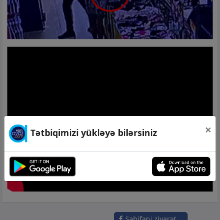
×
Tətbiqimizi yükləyə bilərsiniz
Səhifəni ziyarət