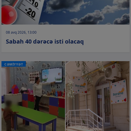
08 avq 2026, 13:00
Sabah 40 dərəcə isti olacaq
CƏMİYYƏT