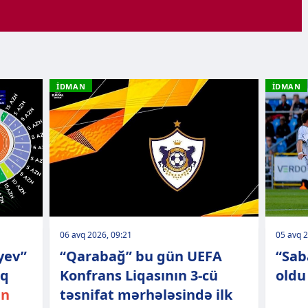
İDMAN
İDMAN
06 avq 2026, 09:21
05 avq 2
yev”
“Qarabağ” bu gün UEFA
“Sab
ıq
Konfrans Liqasının 3-cü
oldu
an
təsnifat mərhələsində ilk