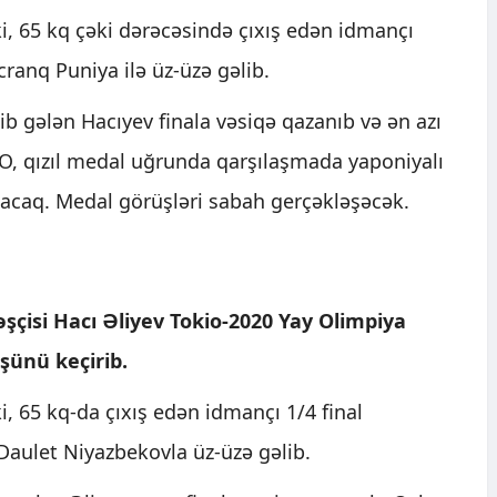
ki, 65 kq çəki dərəcəsində çıxış edən idmançı
cranq Puniya ilə üz-üzə gəlib.
lib gələn Hacıyev finala vəsiqə qazanıb və ən azı
O, qızıl medal uğrunda qarşılaşmada yaponiyalı
şacaq. Medal görüşləri sabah gerçəkləşəcək.
şçisi Hacı Əliyev Tokio-2020 Yay Olimpiya
şünü keçirib.
i, 65 kq-da çıxış edən idmançı 1/4 final
Daulet Niyazbekovla üz-üzə gəlib.