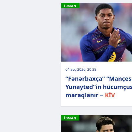
İDMAN
04 avq 2026, 20:38
“Fənərbaxça” “Mançes
Yunayted”in hücumçus
maraqlanır −
KİV
İDMAN