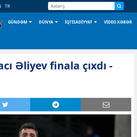
N
TR
GÜNDƏM
DÜNYA
İQTİSADİYYAT
VİDEO XƏBƏR
cı Əliyev finala çıxdı -