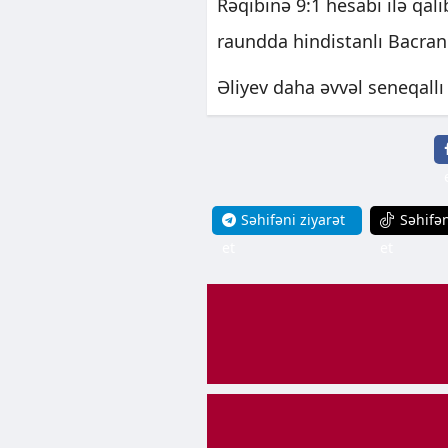
Rəqibinə 9:1 hesabı ilə qal
raundda hindistanlı Bacran
Əliyev daha əvvəl seneqall
Səhifəni ziyarət
Səhifən
et
et