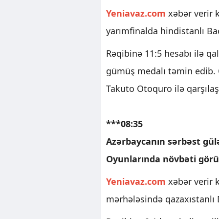
Yeniavaz.com
xəbər verir 
yarımfinalda hindistanlı Ba
Rəqibinə 11:5 hesabı ilə qa
gümüş medalı təmin edib. 
Takuto Otoquro ilə qarşıla
***08:35
Azərbaycanın sərbəst gülə
Oyunlarında növbəti görü
Yeniavaz.com
xəbər verir k
mərhələsində qazaxıstanlı 