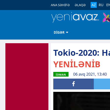
AZ
RU
E
ANA SƏHİFƏ
ƏLAQƏ
DİGƏR
Tokio-2020: Ha
YENİLƏNİB
06 avq 2021, 13:40
İDMAN