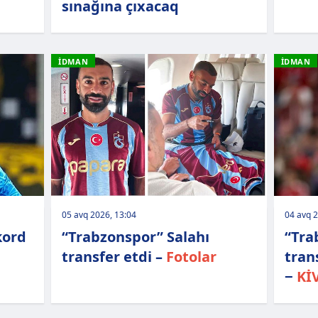
sınağına çıxacaq
İDMAN
İDMAN
05 avq 2026, 13:04
04 avq 2
kord
“Trabzonspor” Salahı
“Tra
transfer etdi –
Fotolar
tran
−
Kİ