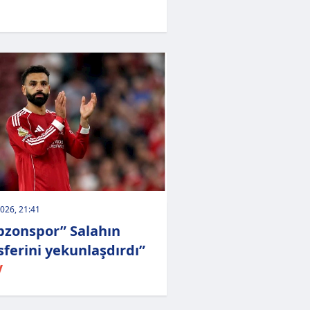
026, 21:41
bzonspor” Salahın
sferini yekunlaşdırdı”
V