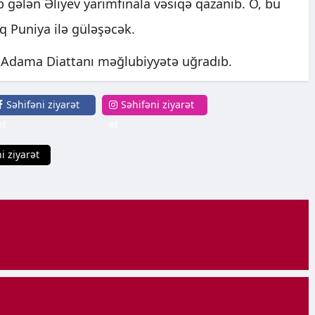
ib gələn Əliyev yarımfinala vəsiqə qazanıb. O, bu
q Puniya ilə güləşəcək.
ı Adama Diattanı məğlubiyyətə uğradıb.
Səhifəni ziyarət
Səhifəni ziyarət
et
et
i ziyarət