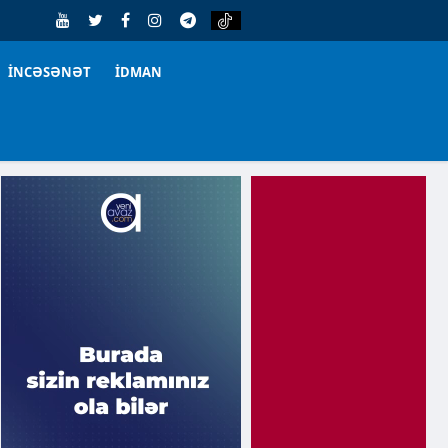
İNCƏSƏNƏT
İDMAN