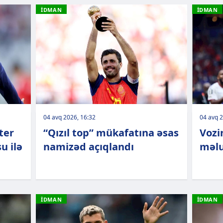
İDMAN
İDMAN
04 avq 2026, 16:32
04 avq 2
ter
“Qızıl top” mükafatına əsas
Vozi
u ilə
namizəd açıqlandı
məl
İDMAN
İDMAN