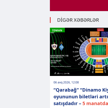
DİGƏR XƏBƏRLƏR
İDMAN
06 avq 2026, 12:08
“Qarabağ” “Dinamo Ki
oyununun biletləri art
satışdadır –
5 manatd