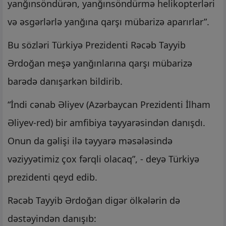
yanğınsöndürən, yanğınsöndürmə helikopterləri
və əsgərlərlə yanğına qarşı mübarizə aparırlar”.
Bu sözləri Türkiyə Prezidenti Rəcəb Tayyib
Ərdoğan meşə yanğınlarına qarşı mübarizə
barədə danışarkən bildirib.
“İndi cənab Əliyev (Azərbaycan Prezidenti İlham
Əliyev-red) bir amfibiya təyyarəsindən danışdı.
Onun da gəlişi ilə təyyarə məsələsində
vəziyyətimiz çox fərqli olacaq”, - deyə Türkiyə
prezidenti qeyd edib.
Rəcəb Tayyib Ərdoğan digər ölkələrin də
dəstəyindən danışıb: