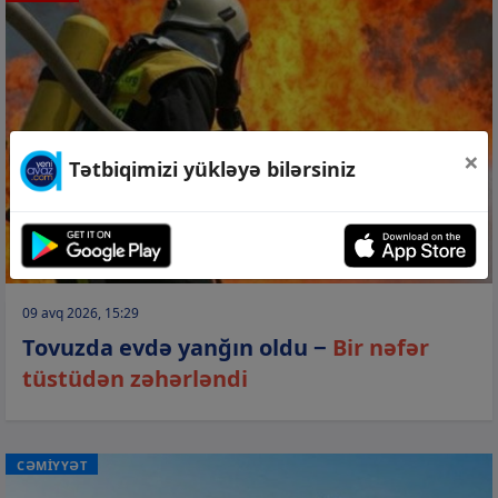
×
Tətbiqimizi yükləyə bilərsiniz
09 avq 2026, 15:29
Tovuzda evdə yanğın oldu −
Bir nəfər
tüstüdən zəhərləndi
CƏMİYYƏT