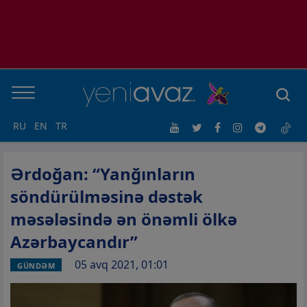
RU
EN
TR
Ərdoğan: “Yanğınların
söndürülməsinə dəstək
məsələsində ən önəmli ölkə
Azərbaycandır”
05 avq 2021, 01:01
GÜNDƏM