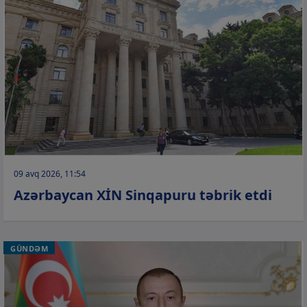
09 avq 2026, 11:54
Azərbaycan XİN Sinqapuru təbrik etdi
GÜNDƏM