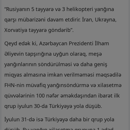
“Rusiyanın 5 təyyarə və 3 helikopteri yanğına
qarşı mübarizəni davam etdirir. İran, Ukrayna,
Xorvatiya təyyarə göndərib”.
Qeyd edək ki, Azərbaycan Prezidenti İlham
Əliyevin tapşırığına uyğun olaraq, meşə
yanğınlarının söndürülməsi və daha geniş
miqyas almasına imkan verilməməsi məqsədilə
FHN-nin müvafiq yanğınsöndürmə və xilasetmə
qüvvələrinin 100 nəfər əməkdaşından ibarət ilk
qrup iyulun 30-da Türkiyəyə yola düşüb.
İyulun 31-də isə Türkiyəyə daha bir qrup yola
düşüb. Bu yanğın-xilasetmə qrupuna 1 ədəd