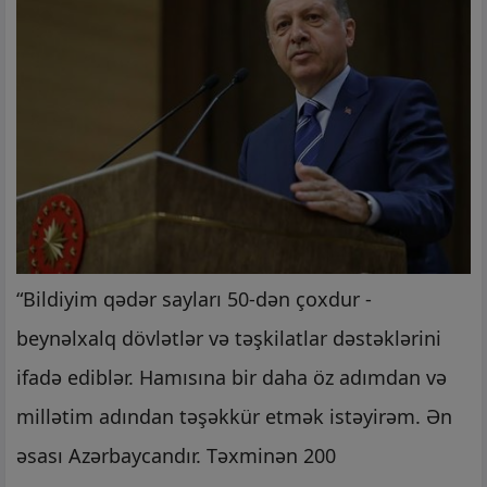
“Bildiyim qədər sayları 50-dən çoxdur -
beynəlxalq dövlətlər və təşkilatlar dəstəklərini
ifadə ediblər. Hamısına bir daha öz adımdan və
millətim adından təşəkkür etmək istəyirəm. Ən
əsası Azərbaycandır. Təxminən 200