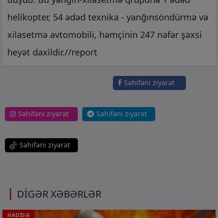
helikopter, 54 ədəd texnika - yanğınsöndürmə və
xilasetmə avtomobili, həmçinin 247 nəfər şəxsi
heyət daxildir.//report
Səhifəni ziyarət
et
Səhifəni ziyarət
Səhifəni ziyarət
et
et
Səhifəni ziyarət
et
DİGƏR XƏBƏRLƏR
HADİSƏ