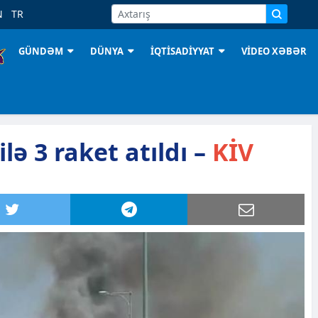
N
TR
GÜNDƏM
DÜNYA
İQTİSADİYYAT
VİDEO XƏBƏR
lə 3 raket atıldı –
KİV