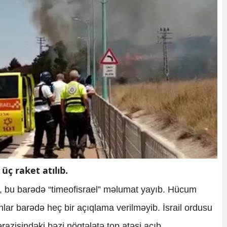
üç raket atılıb.
ki, bu barədə “timeofisrael” məlumat yayıb. Hücum
lar barədə heç bir açıqlama verilməyib. İsrail ordusu
azisindəki bəzi nöqtələtə top atəşi açıb.