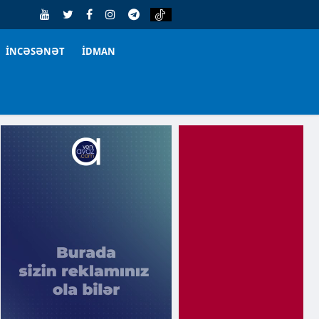
İNCƏSƏNƏT
İDMAN