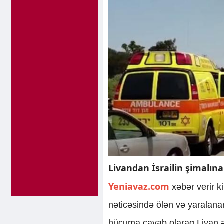
Livandan İsrailin şimalına 
Yeniavaz.com
xəbər verir 
nəticəsində ölən və yaralanan
hücuma cavab olaraq Livan ər