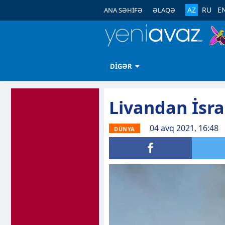
AZ
RU
E
ANA SƏHİFƏ
ƏLAQƏ
DİGƏR
Livandan İsrai
04 avq 2021, 16:48
DÜNYA