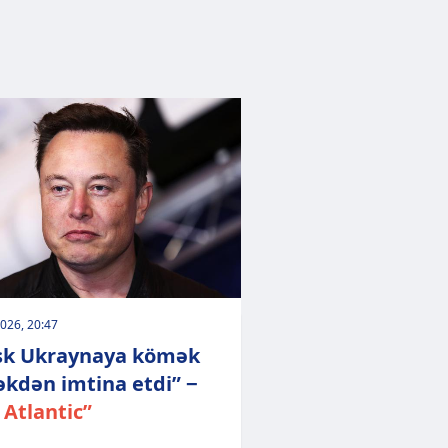
026, 20:47
k Ukraynaya kömək
kdən imtina etdi” −
 Atlantic”