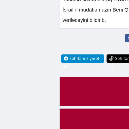
İsrailin müdafiə naziri Beni
veriləcəyini bildirib.
Səhifəni ziyarət
Səhifən
et
et