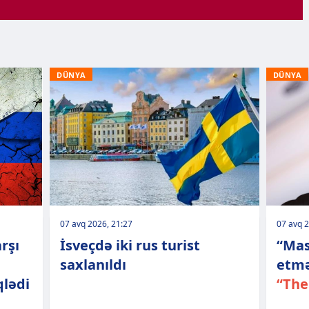
DÜNYA
DÜNYA
07 avq 2026, 21:27
07 avq 2
rşı
İsveçdə iki rus turist
“Mas
saxlanıldı
etmə
qlədi
“The