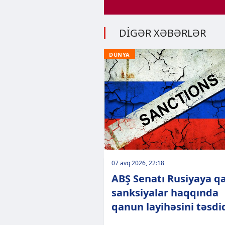
DİGƏR XƏBƏRLƏR
DÜNYA
07 avq 2026, 22:18
ABŞ Senatı Rusiyaya qa
sanksiyalar haqqında
qanun layihəsini təsdi