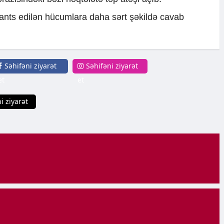
 Qants edilən hücumlara daha sərt şəkildə cavab
Səhifəni ziyarət
Səhifəni ziyarət
et
et
i ziyarət