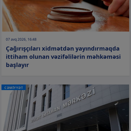
07 avq 2026, 16:48
Çağırışçıları xidmətdən yayındırmaqda
ittiham olunan vəzifəlilərin məhkəməsi
başlayır
CƏMİYYƏT