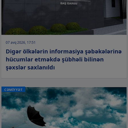
07 avq 2026, 17:51
Digər ölkələrin informasiya şəbəkələrinə
hücumlar etməkdə şübhəli bilinən
şəxslər saxlanıldı
CƏMİYYƏT