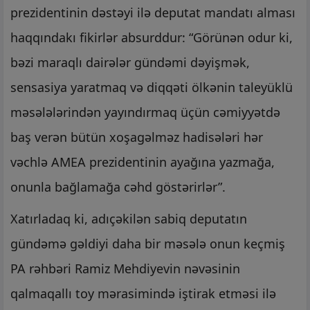
prezidentinin dəstəyi ilə deputat mandatı alması
haqqındakı fikirlər absurddur: “Görünən odur ki,
bəzi maraqlı dairələr gündəmi dəyişmək,
sensasiya yaratmaq və diqqəti ölkənin taleyüklü
məsələlərindən yayındırmaq üçün cəmiyyətdə
baş verən bütün xoşagəlməz hadisələri hər
vəchlə AMEA prezidentinin ayağına yazmağa,
onunla bağlamağa cəhd göstərirlər”.
Xatırladaq ki, adıçəkilən sabiq deputatın
gündəmə gəldiyi daha bir məsələ onun keçmiş
PA rəhbəri Ramiz Mehdiyevin nəvəsinin
qalmaqallı toy mərasimində iştirak etməsi ilə