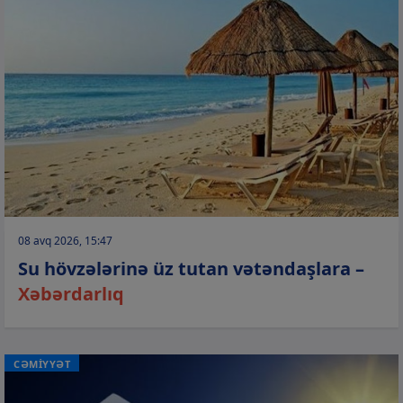
08 avq 2026, 15:47
Su hövzələrinə üz tutan vətəndaşlara –
Xəbərdarlıq
CƏMİYYƏT