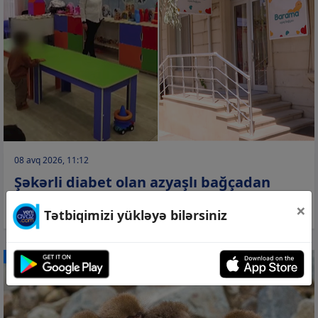
08 avq 2026, 11:12
Şəkərli diabet olan azyaşlı bağçadan
kənarlaşdırılıb? –
Video
×
Tətbiqimizi yükləyə bilərsiniz
CƏMİYYƏT