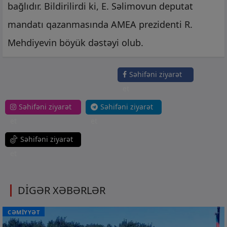
bağlıdır. Bildirilirdi ki, E. Səlimovun deputat
mandatı qazanmasında AMEA prezidenti R.
Mehdiyevin böyük dəstəyi olub.
Səhifəni ziyarət
et
Səhifəni ziyarət
Səhifəni ziyarət
et
et
Səhifəni ziyarət
et
DİGƏR XƏBƏRLƏR
CƏMİYYƏT