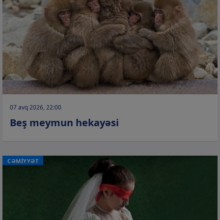
07 avq 2026, 22:00
Beş meymun hekayəsi
CƏMİYYƏT