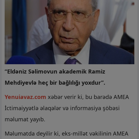
“Eldəniz Səlimovun akademik Ramiz
Mehdiyevlə heç bir bağlılığı yoxdur”.
Yenuiavaz.com
xəbər verir ki, bu barədə AMEA
İctimaiyyətlə əlaqələr və informasiya şöbəsi
məlumat yayıb.
Məlumatda deyilir ki, eks-millət vəkilinin AMEA