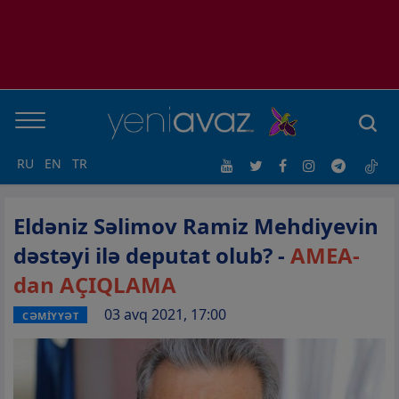
RU
EN
TR
Eldəniz Səlimov Ramiz Mehdiyevin
dəstəyi ilə deputat olub? -
AMEA-
dan AÇIQLAMA
03 avq 2021, 17:00
CƏMİYYƏT