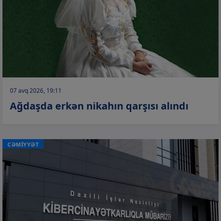
07 avq 2026, 19:11
Ağdaşda erkən nikahın qarşısı alındı
CƏMİYYƏT