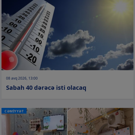
08 avq 2026, 13:00
Sabah 40 dərəcə isti olacaq
CƏMİYYƏT