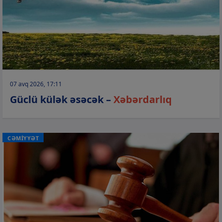
07 avq 2026, 17:11
Güclü külək əsəcək –
Xəbərdarlıq
CƏMİYYƏT