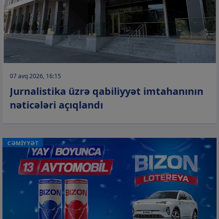
07 avq 2026, 16:15
Jurnalistika üzrə qabiliyyət imtahanının
nəticələri açıqlandı
CƏMİYYƏT