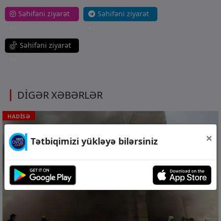
Səhifəni ziyarət
Səhifəni ziyarət
et
et
Səhifəni ziyarət
et
DİGƏR XƏBƏRLƏR
HADİSƏ
×
Tətbiqimizi yükləyə bilərsiniz