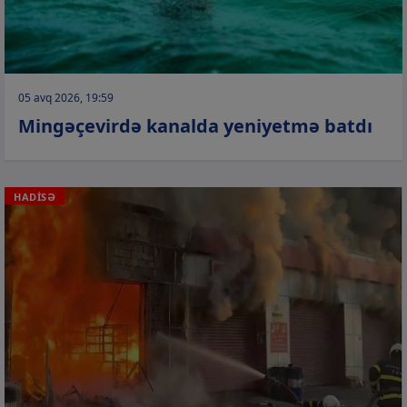
05 avq 2026, 19:59
Mingəçevirdə kanalda yeniyetmə batdı
HADİSƏ