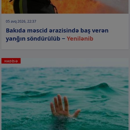
05 avq 2026, 22:37
Bakıda məscid ərazisində baş verən
yanğın söndürülüb −
Yenilənib
HADİSƏ