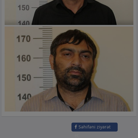
Səhifəni ziyarət
et