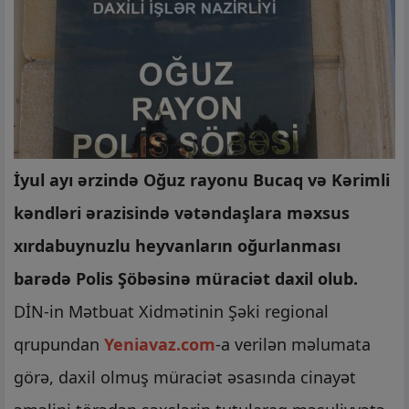
İyul ayı ərzində Oğuz rayonu Bucaq və Kərimli
kəndləri ərazisində vətəndaşlara məxsus
xırdabuynuzlu heyvanların oğurlanması
barədə Polis Şöbəsinə müraciət daxil olub.
DİN-in Mətbuat Xidmətinin Şəki regional
qrupundan
Yeniavaz.com
-a verilən məlumata
görə, daxil olmuş müraciət əsasında cinayət