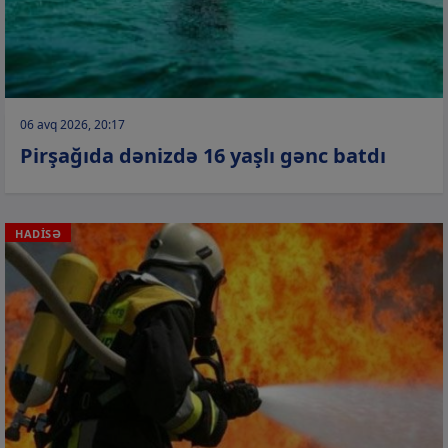
06 avq 2026, 20:17
Pirşağıda dənizdə 16 yaşlı gənc batdı
HADİSƏ