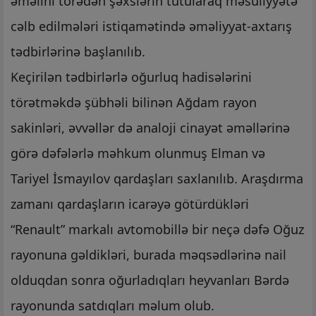
əməlini törədən şəxslərin tutularaq məsuliyyətə
cəlb edilmələri istiqamətində əməliyyat-axtarış
tədbirlərinə başlanılıb.
Keçirilən tədbirlərlə oğurluq hadisələrini
törətməkdə şübhəli bilinən Ağdam rayon
sakinləri, əvvəllər də analoji cinayət əməllərinə
görə dəfələrlə məhkum olunmuş Elman və
Tariyel İsmayılov qardaşları saxlanılıb. Araşdırma
zamanı qardaşların icarəyə götürdükləri
“Renault” markalı avtomobillə bir neçə dəfə Oğuz
rayonuna gəldikləri, burada məqsədlərinə nail
olduqdan sonra oğurladıqları heyvanları Bərdə
rayonunda satdıqları məlum olub.