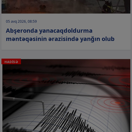
05 avq 2026, 08:59
Abşeronda yanacaqdoldurma
məntəqəsinin ərazisində yanğın olub
HADİSƏ