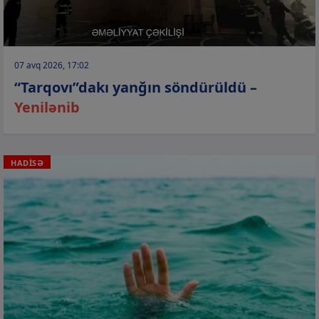
07 avq 2026, 17:02
“Tarqovı”dakı yanğın söndürüldü –
Yenilənib
HADİSƏ