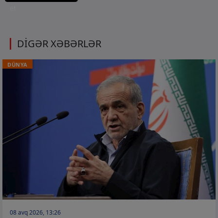
et
DİGƏR XƏBƏRLƏR
DÜNYA
08 avq 2026, 13:26