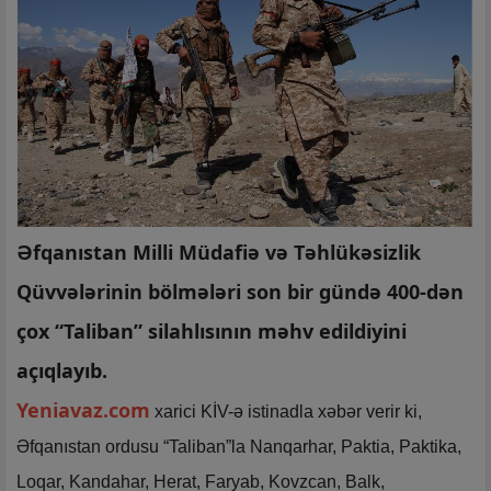
Əfqanıstan Milli Müdafiə və Təhlükəsizlik
Qüvvələrinin bölmələri son bir gündə 400-dən
çox “Taliban” silahlısının məhv edildiyini
açıqlayıb.
Yeniavaz.com
xarici KİV-ə istinadla xəbər verir ki,
Əfqanıstan ordusu “Taliban”la Nanqarhar, Paktia, Paktika,
Loqar, Kandahar, Herat, Faryab, Kovzcan, Balk,