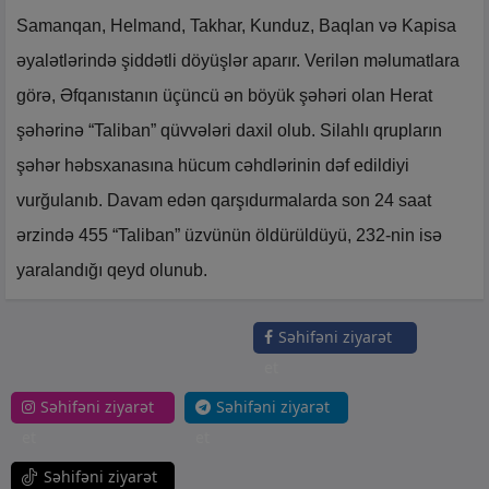
Samanqan, Helmand, Takhar, Kunduz, Baqlan və Kapisa
əyalətlərində şiddətli döyüşlər aparır. Verilən məlumatlara
görə, Əfqanıstanın üçüncü ən böyük şəhəri olan Herat
şəhərinə “Taliban” qüvvələri daxil olub. Silahlı qrupların
şəhər həbsxanasına hücum cəhdlərinin dəf edildiyi
vurğulanıb. Davam edən qarşıdurmalarda son 24 saat
ərzində 455 “Taliban” üzvünün öldürüldüyü, 232-nin isə
yaralandığı qeyd olunub.
Səhifəni ziyarət
et
Səhifəni ziyarət
Səhifəni ziyarət
et
et
Səhifəni ziyarət