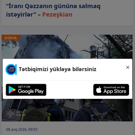
“İranı Qəzzanın gününə salmaq
istəyirlər” –
Pezeşkian
DÜNYA
×
Tətbiqimizi yükləyə bilərsiniz
08 avq 2026, 09:55