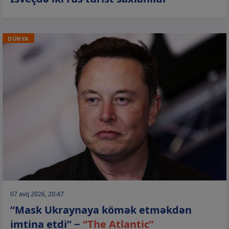
DÜNYA
07 avq 2026, 20:47
“Mask Ukraynaya kömək etməkdən
imtina etdi” −
“The Atlantic”