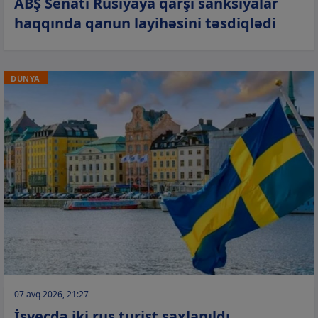
ABŞ Senatı Rusiyaya qarşı sanksiyalar
haqqında qanun layihəsini təsdiqlədi
DÜNYA
07 avq 2026, 21:27
İsveçdə iki rus turist saxlanıldı