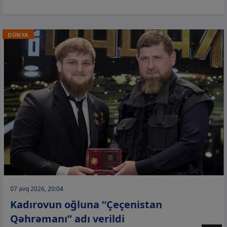
DÜNYA
07 avq 2026, 20:04
Kadırovun oğluna “Çeçenistan
Qəhrəmanı” adı verildi