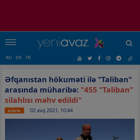
RU
EN
TR
Əfqanıstan hökuməti ilə "Taliban"
arasında müharibə:
"455 "Taliban"
silahlısı məhv edildi"
02 avq 2021, 10:44
DÜNYA