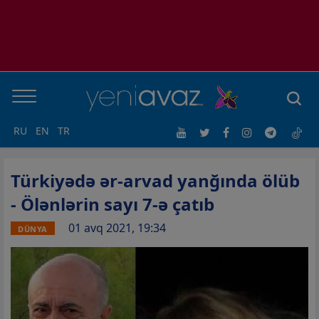
RU
EN
TR
Türkiyədə ər-arvad yanğında ölüb
- Ölənlərin sayı 7-ə çatıb
01 avq 2021, 19:34
DÜNYA