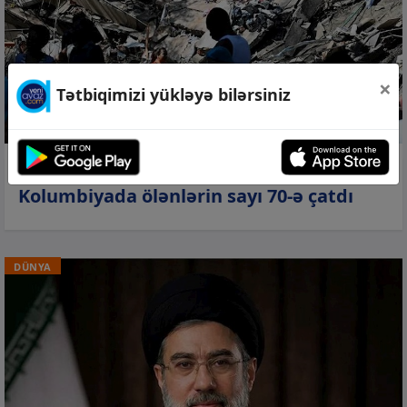
×
Tətbiqimizi yükləyə bilərsiniz
10 avq 2026, 21:08
Kolumbiyada ölənlərin sayı 70-ə çatdı
DÜNYA