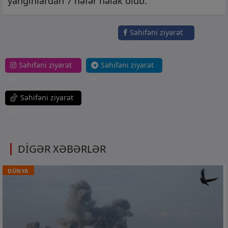
yanğınlardan 7 nəfər həlak olub.
Səhifəni ziyarət
et
Səhifəni ziyarət
Səhifəni ziyarət
et
et
Səhifəni ziyarət
et
DİGƏR XƏBƏRLƏR
DÜNYA