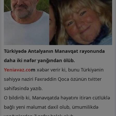
Türkiyədə Antalyanın Manavqat rayonunda
daha iki nəfər yanğından ölüb.
Yeniavaz.co
m
xəbər verir ki, bunu Türkiyənin
səhiyyə naziri Fəxrəddin Qoca özünün tvitter
səhifəsində yazıb.
O bildirib ki, Manavqatda həyatını itirən cütlüklə
bağlı yeni məlumat daxil olub, ümumilikdə