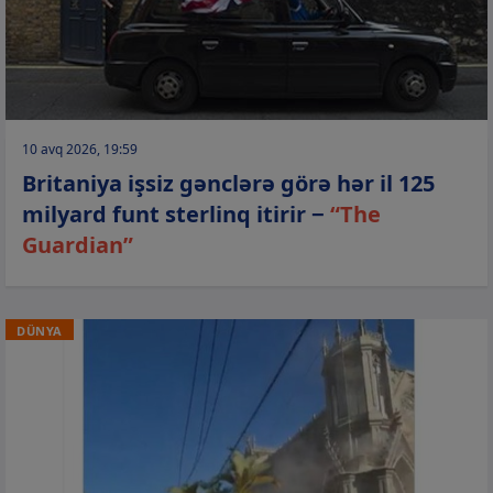
10 avq 2026, 19:59
Britaniya işsiz gənclərə görə hər il 125
milyard funt sterlinq itirir −
“The
Guardian”
DÜNYA