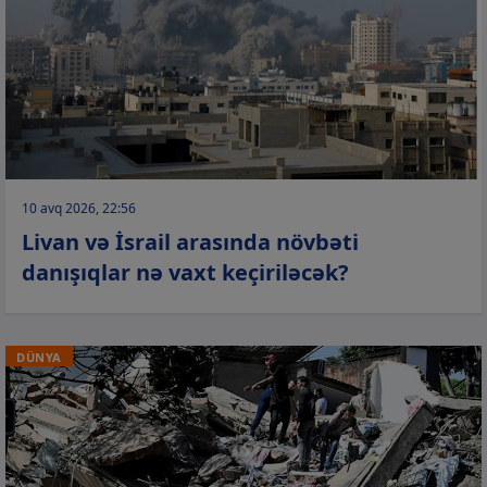
10 avq 2026, 22:56
Livan və İsrail arasında növbəti
danışıqlar nə vaxt keçiriləcək?
DÜNYA