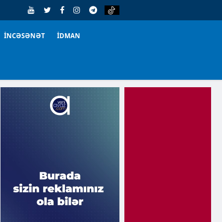
İNCƏSƏNƏT
İDMAN