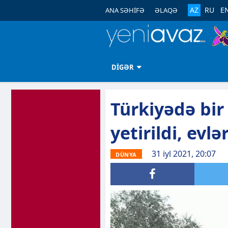
AZ
RU
E
ANA SƏHİFƏ
ƏLAQƏ
DİGƏR
Türkiyədə bir 
yetirildi, evlə
31 iyl 2021, 20:07
DÜNYA