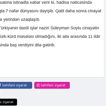
atına istinadla xəbər verir ki, hadisə nəticəsində
la 7 nəfər dünyasını dəyişib. Qatil daha sonra cinayət
sə yerindən uzaqlaşıb.
ürkiyənin daxili işlər naziri Süleyman Soylu cinayətin
türk-kürd məsələsi olmadığını, iki ailə arasında 11 ildir
də baş verdiyini dilə gətirib.
Səhifəni ziyarət
Səhifəni ziyarət
et
et
i ziyarət