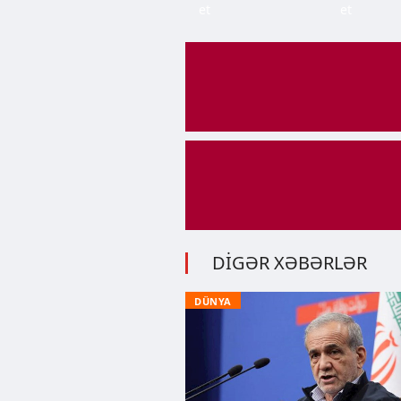
et
et
DİGƏR XƏBƏRLƏR
DÜNYA