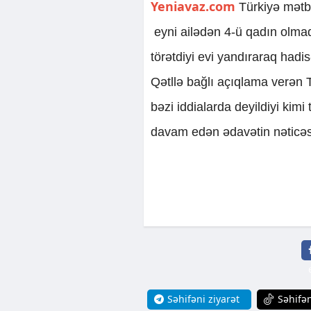
Yeniavaz.com
Türkiyə mətbu
eyni ailədən 4-ü qadın olmaq
törətdiyi evi yandıraraq hadi
Qətllə bağlı açıqlama verən T
bəzi iddialarda deyildiyi kimi 
davam edən ədavətin nəticəsin
Səhifəni ziyarət
Səhifən