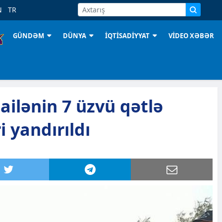
N
TR
GÜNDƏM
DÜNYA
İQTİSADİYYAT
VİDEO XƏBƏR
ailənin 7 üzvü qətlə
ri yandırıldı