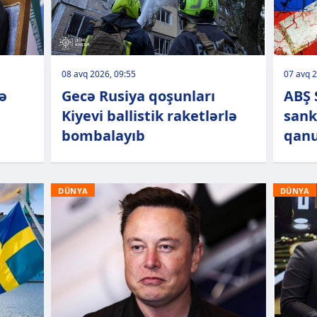
08 avq 2026, 09:55
07 avq 2
ə
Gecə Rusiya qoşunları
ABŞ 
Kiyevi ballistik raketlərlə
sank
bombalayıb
qanu
DÜNYA
DÜNYA