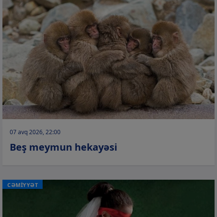
07 avq 2026, 22:00
Beş meymun hekayəsi
CƏMİYYƏT