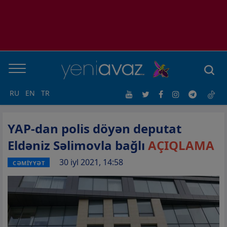
RU
EN
TR
YAP-dan polis döyən deputat
Eldəniz Səlimovla bağlı
AÇIQLAMA
30 iyl 2021, 14:58
CƏMİYYƏT