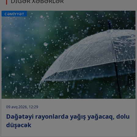
DİGƏR XƏBƏRLƏR
CƏMİYYƏT
09 avq 2026, 12:29
Dağətəyi rayonlarda yağış yağacaq, dolu
düşəcək