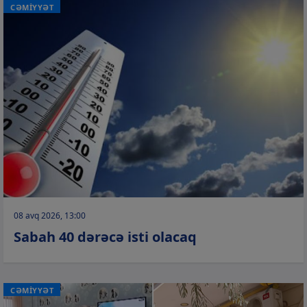
CƏMİYYƏT
08 avq 2026, 13:00
Sabah 40 dərəcə isti olacaq
CƏMİYYƏT