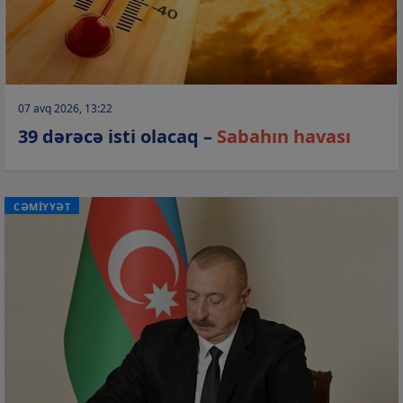
07 avq 2026, 13:22
39 dərəcə isti olacaq –
Sabahın havası
CƏMİYYƏT