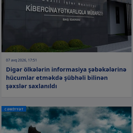
07 avq 2026, 17:51
Digər ölkələrin informasiya şəbəkələrinə
hücumlar etməkdə şübhəli bilinən
şəxslər saxlanıldı
CƏMİYYƏT