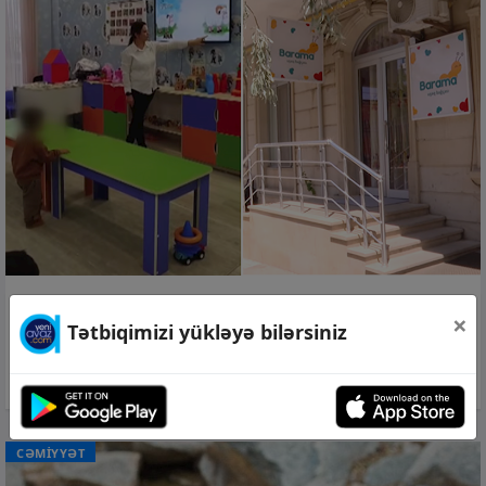
08 avq 2026, 11:12
×
Tətbiqimizi yükləyə bilərsiniz
Şəkərli diabet olan azyaşlı bağçadan
kənarlaşdırılıb? –
Video
CƏMİYYƏT