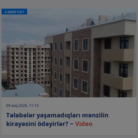
CƏMİYYƏT
09 avq 2026, 11:13
Tələbələr yaşamadıqları mənzilin
kirayəsini ödəyirlər? −
Video