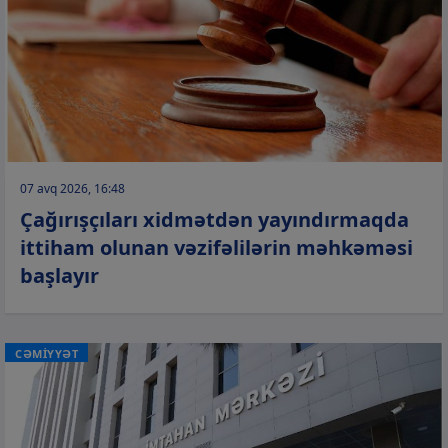
07 avq 2026, 16:48
Çağırışçıları xidmətdən yayındırmaqda
ittiham olunan vəzifəlilərin məhkəməsi
başlayır
CƏMİYYƏT