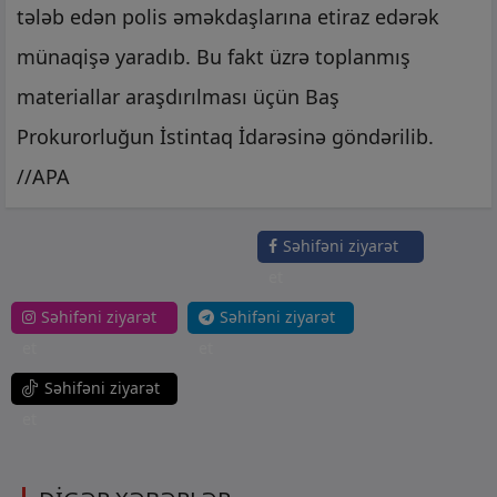
tələb edən polis əməkdaşlarına etiraz edərək
münaqişə yaradıb. Bu fakt üzrə toplanmış
materiallar araşdırılması üçün Baş
Prokurorluğun İstintaq İdarəsinə göndərilib.
//APA
Səhifəni ziyarət
et
Səhifəni ziyarət
Səhifəni ziyarət
et
et
Səhifəni ziyarət
et