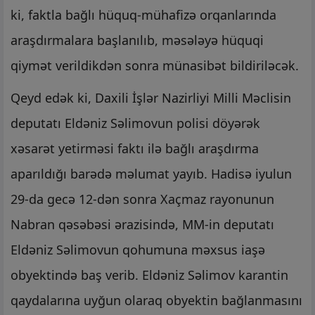
ki, faktla bağlı hüquq-mühafizə orqanlarında
araşdırmalara başlanılıb, məsələyə hüquqi
qiymət verildikdən sonra münasibət bildiriləcək.
Qeyd edək ki, Daxili İşlər Nazirliyi Milli Məclisin
deputatı Eldəniz Səlimovun polisi döyərək
xəsarət yetirməsi faktı ilə bağlı araşdırma
aparıldığı barədə məlumat yayıb. Hadisə iyulun
29-da gecə 12-dən sonra Xaçmaz rayonunun
Nabran qəsəbəsi ərazisində, MM-in deputatı
Eldəniz Səlimovun qohumuna məxsus iaşə
obyektində baş verib. Eldəniz Səlimov karantin
qaydalarına uyğun olaraq obyektin bağlanmasını