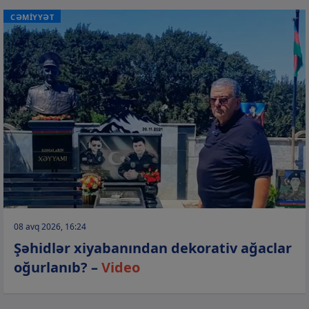
CƏMİYYƏT
08 avq 2026, 16:24
Şəhidlər xiyabanından dekorativ ağaclar
oğurlanıb? –
Video