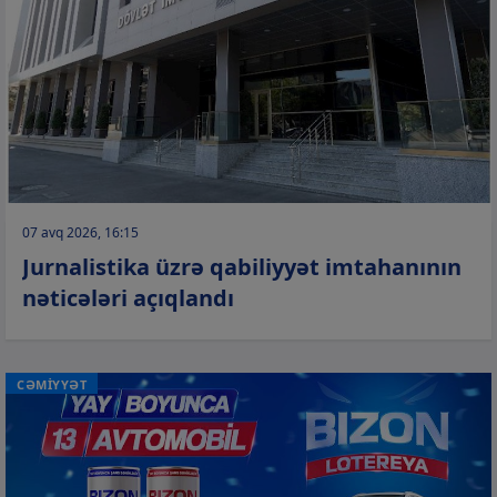
07 avq 2026, 16:15
Jurnalistika üzrə qabiliyyət imtahanının
nəticələri açıqlandı
CƏMİYYƏT