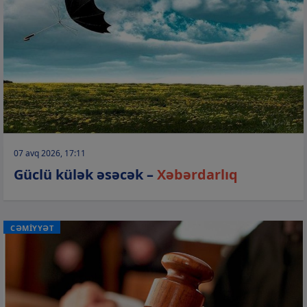
07 avq 2026, 17:11
Güclü külək əsəcək –
Xəbərdarlıq
CƏMİYYƏT