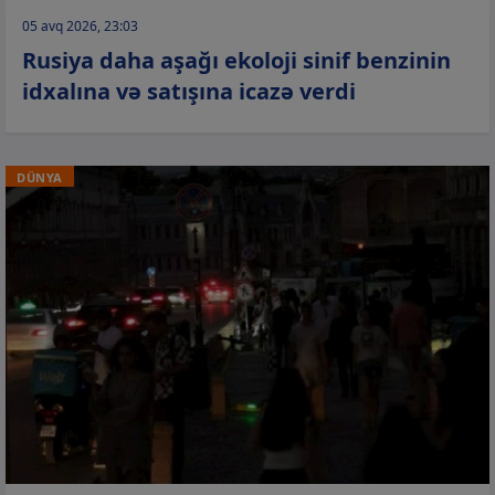
05 avq 2026, 23:03
Rusiya daha aşağı ekoloji sinif benzinin
idxalına və satışına icazə verdi
DÜNYA