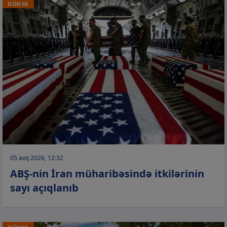
DÜNYA
05 avq 2026, 12:32
ABŞ-nin İran müharibəsində itkilərinin
sayı açıqlanıb