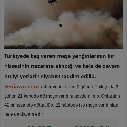
Türkiyədə baş verən meşə yanğınlarının bir
hissəsinin nəzarətə alındığı və hələ də davam
etdiyi yerlərin siyahısı təqdim edilib.
Yeniavaz.com
xəbər verir ki, son 2 gündə Türkiyədə 8
şəhər, 21 kənddə 63 meşə yanğını qeydə alınıb. Onlardan
42-si nəzarətə götürülüb. 21 nöqtədə isə meşə yanğınları
hələ də davam edir.