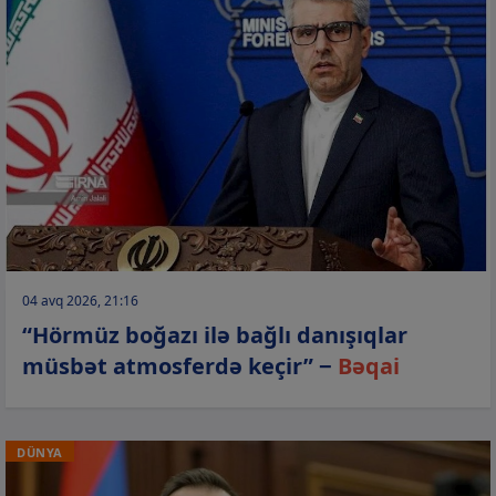
04 avq 2026, 21:16
“Hörmüz boğazı ilə bağlı danışıqlar
müsbət atmosferdə keçir” −
Bəqai
DÜNYA