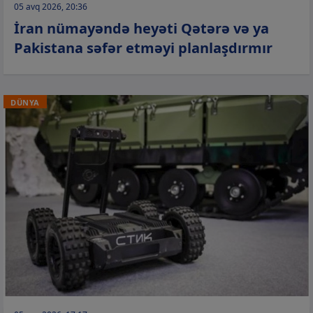
05 avq 2026, 20:36
İran nümayəndə heyəti Qətərə və ya
Pakistana səfər etməyi planlaşdırmır
DÜNYA