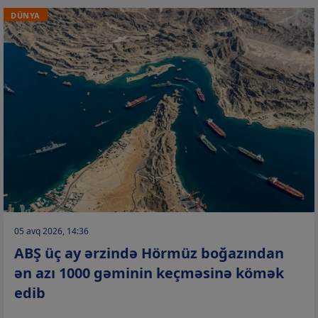
DÜNYA
05 avq 2026, 14:36
ABŞ üç ay ərzində Hörmüz boğazından
ən azı 1000 gəminin keçməsinə kömək
edib