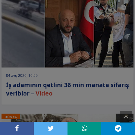
04 avq 2026, 16:59
İş adamının qətlini 36 min manata sifariş
veriblər –
Video
T
DÜNYA