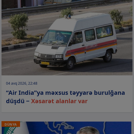
04 avq 2026, 22:48
“Air India”ya məxsus təyyarə burulğana
düşdü −
Xəsarət alanlar var
DÜNYA