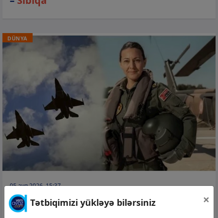
–
Sibiqa
DÜNYA
05 avq 2026, 15:37
×
Türkiyə tarixində ilk dəfə bir qadın Hərbi
Tətbiqimizi yükləyə bilərsiniz
Hava Qüvvələrinin generalı olub