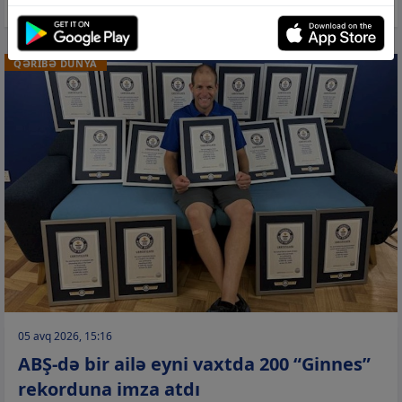
QƏRİBƏ DÜNYA
05 avq 2026, 15:16
ABŞ-də bir ailə eyni vaxtda 200 “Ginnes”
rekorduna imza atdı