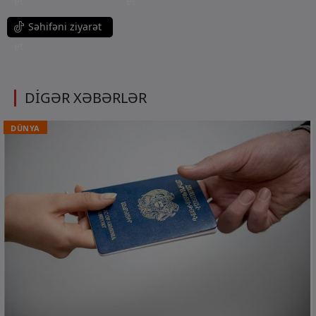
et
et
Səhifəni ziyarət
et
DİGƏR XƏBƏRLƏR
DÜNYA