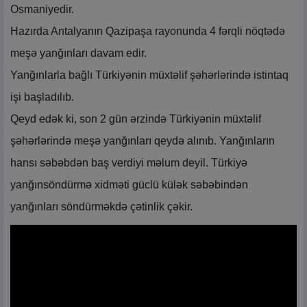
Osmaniyedir.
Hazırda Antalyanın Qazipaşa rayonunda 4 fərqli nöqtədə
meşə yanğınları davam edir.
Yanğınlarla bağlı Türkiyənin müxtəlif şəhərlərində istintaq
işi başladılıb.
Qeyd edək ki, son 2 gün ərzində Türkiyənin müxtəlif
şəhərlərində meşə yanğınları qeydə alınıb. Yanğınların
hansı səbəbdən baş verdiyi məlum deyil. Türkiyə
yanğınsöndürmə xidməti güclü külək səbəbindən
yanğınları söndürməkdə çətinlik çəkir.