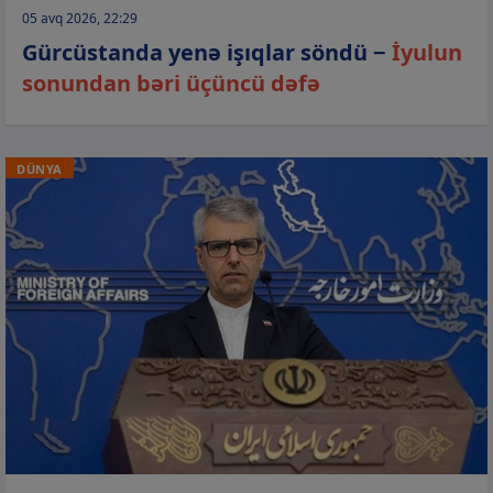
05 avq 2026, 22:29
Gürcüstanda yenə işıqlar söndü −
İyulun
sonundan bəri üçüncü dəfə
DÜNYA