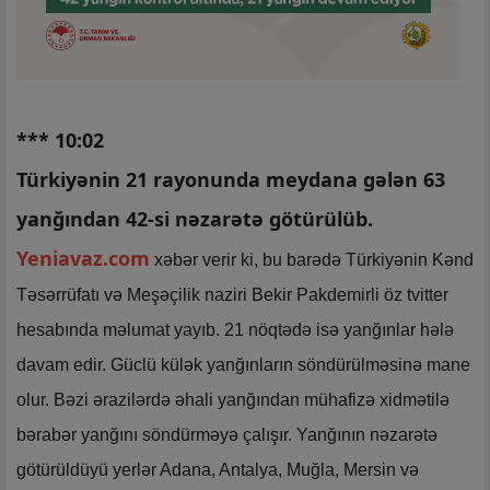
*** 10:02
Türkiyənin 21 rayonunda meydana gələn 63
yanğından 42-si nəzarətə götürülüb.
Yeniavaz.com
xəbər verir ki, bu barədə Türkiyənin Kənd
Təsərrüfatı və Meşəçilik naziri Bekir Pakdemirli öz tvitter
hesabında məlumat yayıb. 21 nöqtədə isə yanğınlar hələ
davam edir. Güclü külək yanğınların söndürülməsinə mane
olur. Bəzi ərazilərdə əhali yanğından mühafizə xidmətilə
bərabər yanğını söndürməyə çalışır. Yanğının nəzarətə
götürüldüyü yerlər Adana, Antalya, Muğla, Mersin və