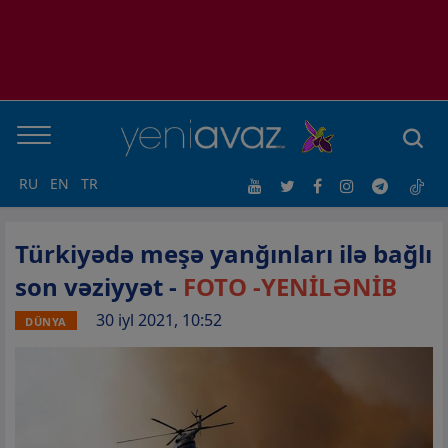
RU
EN
TR
Türkiyədə meşə yanğınları ilə bağlı
son vəziyyət -
FOTO -YENİLƏNİB
30 iyl 2021, 10:52
DÜNYA