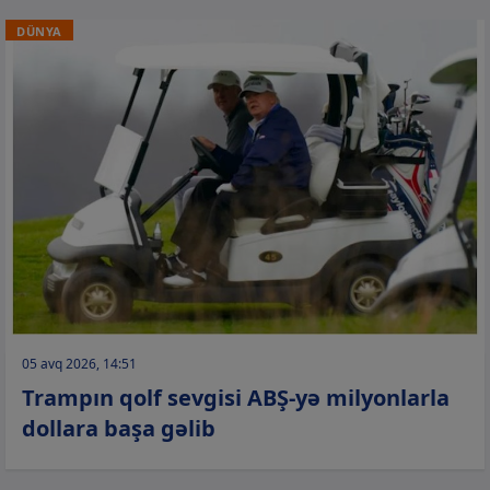
DÜNYA
05 avq 2026, 14:51
Trampın qolf sevgisi ABŞ-yə milyonlarla
dollara başa gəlib