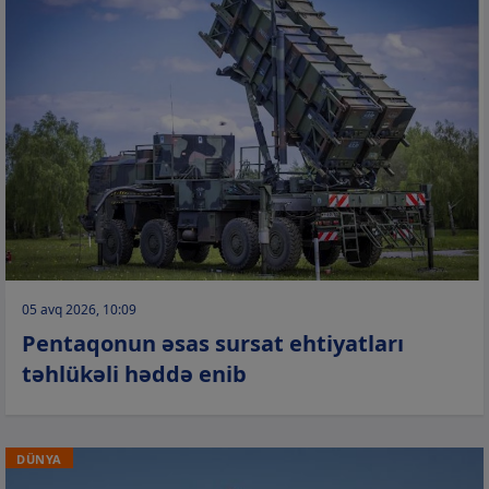
05 avq 2026, 10:09
Pentaqonun əsas sursat ehtiyatları
təhlükəli həddə enib
DÜNYA