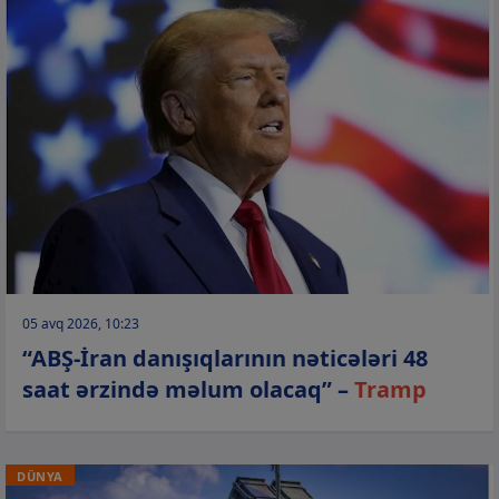
05 avq 2026, 10:23
“ABŞ-İran danışıqlarının nəticələri 48
saat ərzində məlum olacaq” –
Tramp
DÜNYA