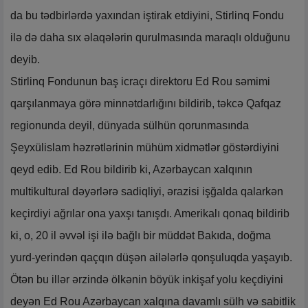
da bu tədbirlərdə yaxından iştirak etdiyini, Stirlinq Fondu
ilə də daha sıx əlaqələrin qurulmasında maraqlı olduğunu
deyib.
Stirlinq Fondunun baş icraçı direktoru Ed Rou səmimi
qarşılanmaya görə minnətdarlığını bildirib, təkcə Qafqaz
regionunda deyil, dünyada sülhün qorunmasında
Şeyxülislam həzrətlərinin mühüm xidmətlər göstərdiyini
qeyd edib. Ed Rou bildirib ki, Azərbaycan xalqının
multikultural dəyərlərə sadiqliyi, ərazisi işğalda qalarkən
keçirdiyi ağrılar ona yaxşı tanışdı. Amerikalı qonaq bildirib
ki, o, 20 il əvvəl işi ilə bağlı bir müddət Bakıda, doğma
yurd-yerindən qaçqın düşən ailələrlə qonşuluqda yaşayıb.
Ötən bu illər ərzində ölkənin böyük inkişaf yolu keçdiyini
deyən Ed Rou Azərbaycan xalqına davamlı sülh və sabitlik