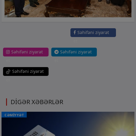
Səhifəni ziyarət
et
Səhifəni ziyarət
Səhifəni ziyarət
et
et
Səhifəni ziyarət
et
DİGƏR XƏBƏRLƏR
CƏMİYYƏT