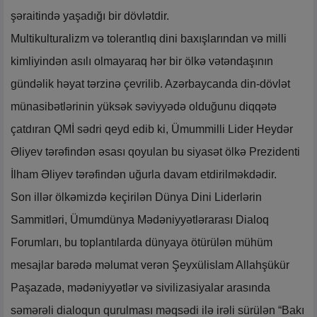
şəraitində yaşadığı bir dövlətdir.
Multikulturalizm və tolerantlıq dini baxışlarından və milli
kimliyindən asılı olmayaraq hər bir ölkə vətəndaşının
gündəlik həyat tərzinə çevrilib. Azərbaycanda din-dövlət
münasibətlərinin yüksək səviyyədə olduğunu diqqətə
çatdıran QMİ sədri qeyd edib ki, Ümummilli Lider Heydər
Əliyev tərəfindən əsası qoyulan bu siyasət ölkə Prezidenti
İlham Əliyev tərəfindən uğurla davam etdirilməkdədir.
Son illər ölkəmizdə keçirilən Dünya Dini Liderlərin
Sammitləri, Ümumdünya Mədəniyyətlərarası Dialoq
Forumları, bu toplantılarda dünyaya ötürülən mühüm
mesajlar barədə məlumat verən Şeyxülislam Allahşükür
Paşazadə, mədəniyyətlər və sivilizasiyalar arasında
səmərəli dialoqun qurulması məqsədi ilə irəli sürülən “Bakı