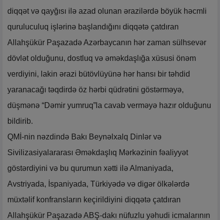
diqqət və qayğısı ilə azad olunan ərazilərdə böyük həcmli
quruluculuq işlərinə başlandığını diqqətə çatdıran
Allahşükür Paşazadə Azərbaycanın hər zaman sülhsevər
dövlət olduğunu, dostluq və əməkdaşlığa xüsusi önəm
verdiyini, lakin ərazi bütövlüyünə hər hansı bir təhdid
yaranacağı təqdirdə öz hərbi qüdrətini göstərməyə,
düşmənə “Dəmir yumruq”la cavab verməyə hazır olduğunu
bildirib.
QMİ-nin nəzdində Bakı Beynəlxalq Dinlər və
Sivilizasiyalararası Əməkdaşlıq Mərkəzinin fəaliyyət
göstərdiyini və bu qurumun xətti ilə Almaniyada,
Avstriyada, İspaniyada, Türkiyədə və digər ölkələrdə
müxtəlif konfransların keçirildiyini diqqətə çatdıran
Allahşükür Paşazadə ABŞ-dakı nüfuzlu yəhudi icmalarının