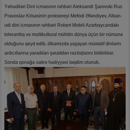
Yəhudiləri Dini icmasının rəhbəri Aleksandr Şarovski Rus
Pravoslav Kilsəsinin protoiereyi Mefodi Əfəndiyev, Alban-
udi dini icmasının rəhbəri Robert Mobili Azərbaycandakı
tolerantlıq və multikultural mühitin dünya üçün bir nümunə
olduğunu qeyd edib, ölkəmizdə yaşayan müxtəlif dinlərin
ardıcıllarına yaradılan şəraitdən razılıqlarını bildiriblər.
Sonda qonağa xatirə hədiyyəsi təqdim olunub.