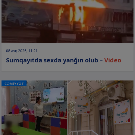
08 avq 2026, 11:21
Sumqayıtda sexdə yanğın olub –
Video
CƏMİYYƏT