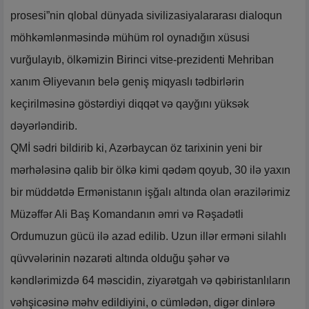
prosesi”nin qlobal dünyada sivilizasiyalararası dialoqun
möhkəmlənməsində mühüm rol oynadığın xüsusi
vurğulayıb, ölkəmizin Birinci vitse-prezidenti Mehriban
xanım Əliyevanın belə geniş miqyaslı tədbirlərin
keçirilməsinə göstərdiyi diqqət və qayğını yüksək
dəyərləndirib.
QMİ sədri bildirib ki, Azərbaycan öz tarixinin yeni bir
mərhələsinə qalib bir ölkə kimi qədəm qoyub, 30 ilə yaxın
bir müddətdə Ermənistanın işğalı altında olan ərazilərimiz
Müzəffər Ali Baş Komandanın əmri və Rəşadətli
Ordumuzun gücü ilə azad edilib. Uzun illər erməni silahlı
qüvvələrinin nəzarəti altında olduğu şəhər və
kəndlərimizdə 64 məscidin, ziyarətgah və qəbiristanlıların
vəhşicəsinə məhv edildiyini, o cümlədən, digər dinlərə