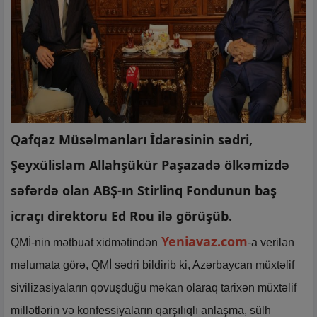
Qafqaz Müsəlmanları İdarəsinin sədri,
Şeyxülislam Allahşükür Paşazadə ölkəmizdə
səfərdə olan ABŞ-ın Stirlinq Fondunun baş
icraçı direktoru Ed Rou ilə görüşüb.
Yeniavaz.com
QMİ-nin mətbuat xidmətindən
-a verilən
məlumata görə, QMİ sədri bildirib ki, Azərbaycan müxtəlif
sivilizasiyaların qovuşduğu məkan olaraq tarixən müxtəlif
millətlərin və konfessiyaların qarşılıqlı anlaşma, sülh