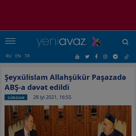
RU
EN
TR
Şeyxülislam Allahşükür Paşazadə
ABŞ-a dəvət edildi
28 iyl 2021, 16:55
GÜNDƏM