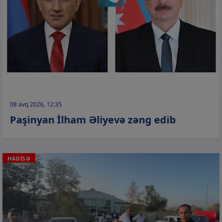
08 avq 2026, 12:35
Paşinyan İlham Əliyevə zəng edib
HADİSƏ