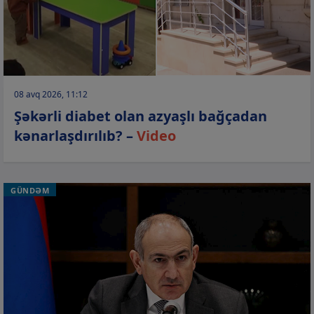
08 avq 2026, 11:12
Şəkərli diabet olan azyaşlı bağçadan
kənarlaşdırılıb? –
Video
GÜNDƏM