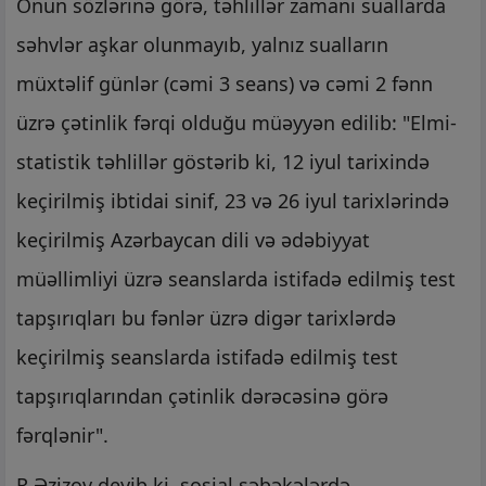
Onun sözlərinə görə, təhlillər zamanı suallarda
səhvlər aşkar olunmayıb, yalnız sualların
müxtəlif günlər (cəmi 3 seans) və cəmi 2 fənn
üzrə çətinlik fərqi olduğu müəyyən edilib: "Elmi-
statistik təhlillər göstərib ki, 12 iyul tarixində
keçirilmiş ibtidai sinif, 23 və 26 iyul tarixlərində
keçirilmiş Azərbaycan dili və ədəbiyyat
müəllimliyi üzrə seanslarda istifadə edilmiş test
tapşırıqları bu fənlər üzrə digər tarixlərdə
keçirilmiş seanslarda istifadə edilmiş test
tapşırıqlarından çətinlik dərəcəsinə görə
fərqlənir".
R.Əzizov deyib ki, sosial şəbəkələrdə