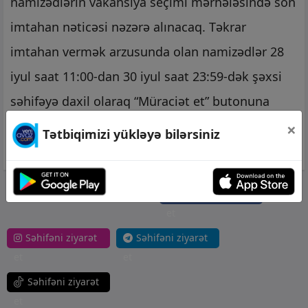
namizədlərin vakansiya seçimi mərhələsində son
imtahan nəticəsi nəzərə alınacaq. Təkrar
imtahan vermək arzusunda olan namizədlər 28
iyul saat 11:00-dan 30 iyul saat 23:59-dək şəxsi
səhifəyə daxil olaraq “Müraciət et” butonuna
klikləməklə qeydiyyatdan keçərək təkrar
×
Tətbiqimizi yükləyə bilərsiniz
imtahanda iştirak edə bilər". (report)
Səhifəni ziyarət
et
Səhifəni ziyarət
Səhifəni ziyarət
et
et
Səhifəni ziyarət
et