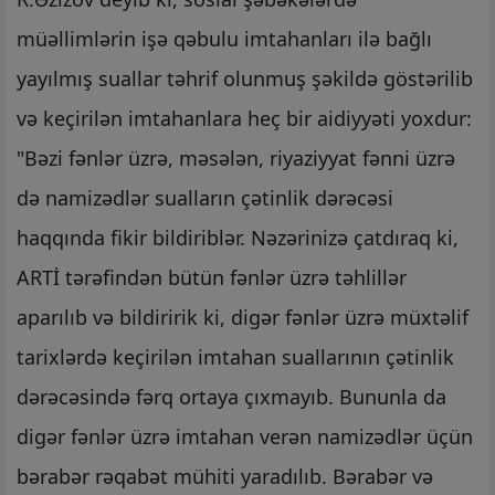
müəllimlərin işə qəbulu imtahanları ilə bağlı
yayılmış suallar təhrif olunmuş şəkildə göstərilib
və keçirilən imtahanlara heç bir aidiyyəti yoxdur:
"Bəzi fənlər üzrə, məsələn, riyaziyyat fənni üzrə
də namizədlər sualların çətinlik dərəcəsi
haqqında fikir bildiriblər. Nəzərinizə çatdıraq ki,
ARTİ tərəfindən bütün fənlər üzrə təhlillər
aparılıb və bildiririk ki, digər fənlər üzrə müxtəlif
tarixlərdə keçirilən imtahan suallarının çətinlik
dərəcəsində fərq ortaya çıxmayıb. Bununla da
digər fənlər üzrə imtahan verən namizədlər üçün
bərabər rəqabət mühiti yaradılıb. Bərabər və