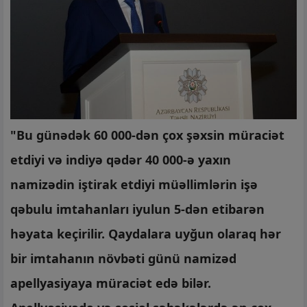
"Bu günədək 60 000-dən çox şəxsin müraciət
etdiyi və indiyə qədər 40 000-ə yaxın
namizədin iştirak etdiyi müəllimlərin işə
qəbulu imtahanları iyulun 5-dən etibarən
həyata keçirilir. Qaydalara uyğun olaraq hər
bir imtahanın növbəti günü namizəd
apellyasiyaya müraciət edə bilər.