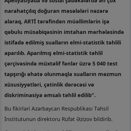
Apellyasiyada və sosial şəbəkələrdə ən çox
narahatçılıq doğuran məsələləri nəzərə
alaraq, ARTİ tərəfindən müəllimlərin işə
qəbulu müsabiqəsinin imtahan mərhələsində
istifadə edilmiş sualların elmi-statistik təhlili
aparılıb. Aparılmış elmi-statistik təhlil
çərçivəsində müxtəlif fənlər üzrə 5 040 test
tapşırığı əhatə olunmaqla sualların məzmun
xüsusiyyətləri, çətinlik dərəcəsi və
diskriminasiya əmsalı təhlil edilib".
Bu fikirləri Azərbaycan Respublikası Təhsil
İnstitutunun direktoru Rüfət Əzizov bildirib.