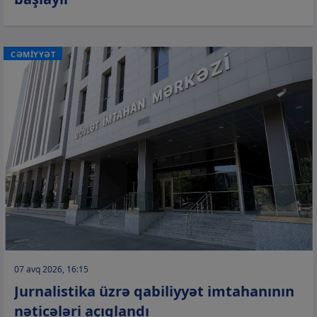
CƏMİYYƏT
07 avq 2026, 16:15
Jurnalistika üzrə qabiliyyət imtahanının
nəticələri açıqlandı