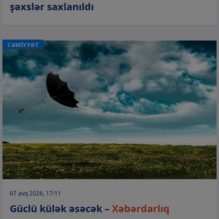
şəxslər saxlanıldı
CƏMİYYƏT
07 avq 2026, 17:11
Güclü külək əsəcək –
Xəbərdarlıq