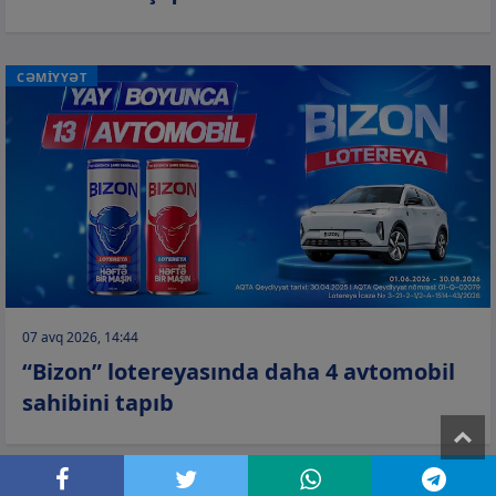
CƏMİYYƏT
07 avq 2026, 14:44
“Bizon” lotereyasında daha 4 avtomobil
sahibini tapıb
T