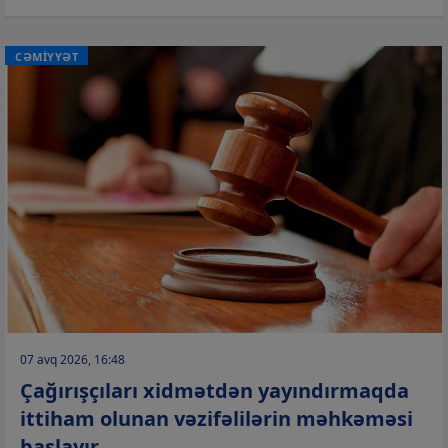
CƏMİYYƏT
07 avq 2026, 16:48
Çağırışçıları xidmətdən yayındırmaqda
ittiham olunan vəzifəlilərin məhkəməsi
başlayır