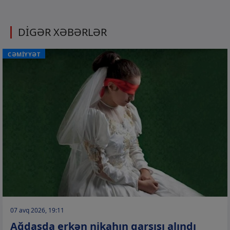
DİGƏR XƏBƏRLƏR
CƏMİYYƏT
07 avq 2026, 19:11
Ağdaşda erkən nikahın qarşısı alındı