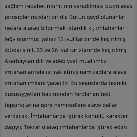
sağlam rəqabət mühitinin yaradılması bizim əsas
prinsiplərimizdən biridir. Bütün qeyd olunanları
nəzərə alaraq bildirmək istərdik ki, imtahanlar
ləğv olunmur, yalnız 12 iyul tarixində keçirilmiş
ibtidai sinif, 23 və 26 iyul tarixlərində keçirilmiş
Azərbaycan dili və ədəbiyyat müəllimliyi
imtahanlarında iştirak etmiş namizədlərə əlavə
imtahan imkanı yaradılır. Bu seanslarda texniki
xüsusiyyətləri baxımından fərqlənən test
tapşırıqlarına görə namizədlərə əlavə ballar
veriləcək. İmtahanlarda iştirak könüllü xarakter
daşıyır. Təkrar olaraq imtahanlarda iştirak edən