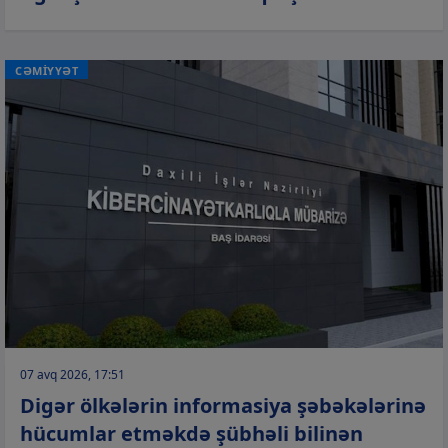
CƏMİYYƏT
07 avq 2026, 17:51
Digər ölkələrin informasiya şəbəkələrinə
hücumlar etməkdə şübhəli bilinən