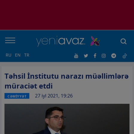
RU
EN
TR
Təhsil İnstitutu narazı müəllimlərə
müraciət etdi
27 iyl 2021, 19:26
CƏMİYYƏT