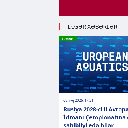
DİGƏR XƏBƏRLƏR
İDMAN
09 avq 2026, 17:21
Rusiya 2028-ci il Avrop
İdmanı Çempionatına 
sahibliyi edə bilər