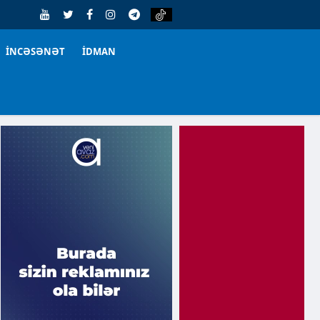
İNCƏSƏNƏT
İDMAN