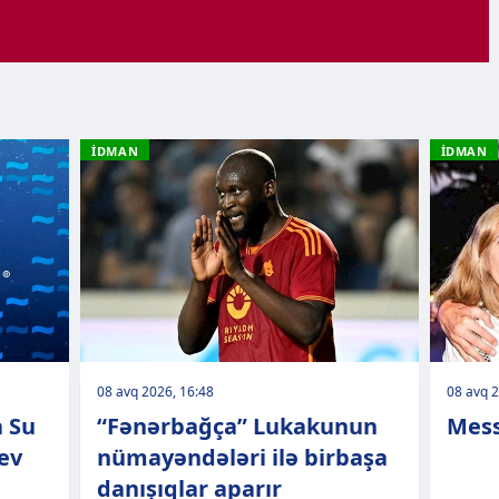
İDMAN
İDMAN
08 avq 2026, 16:48
08 avq 2
a Su
“Fənərbağça” Lukakunun
Mess
ev
nümayəndələri ilə birbaşa
danışıqlar aparır