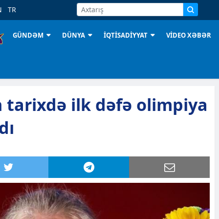
N
TR
GÜNDƏM
DÜNYA
İQTİSADİYYAT
VİDEO XƏBƏR
tarixdə ilk dəfə olimpiya
dı