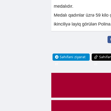
medalıdır.
Medalı qadınlar üzrə 59 kilo
ikinciliyə layiq görülən Poli
Səhifəni ziyarət
Səhifən
et
et