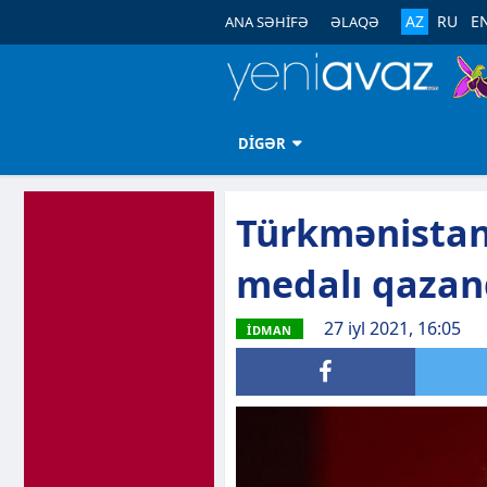
AZ
RU
E
ANA SƏHİFƏ
ƏLAQƏ
DİGƏR
Türkmənistan 
medalı qazan
27 iyl 2021, 16:05
İDMAN