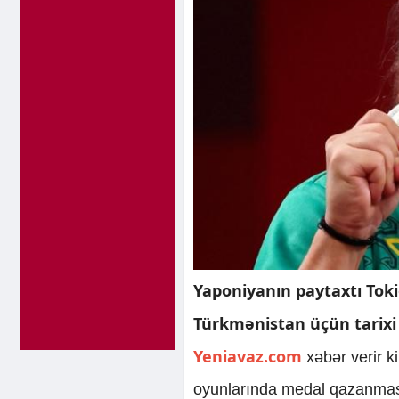
Yaponiyanın paytaxtı Toki
Türkmənistan üçün tarixi 
Yeniavaz.com
xəbər verir k
oyunlarında medal qazanması o