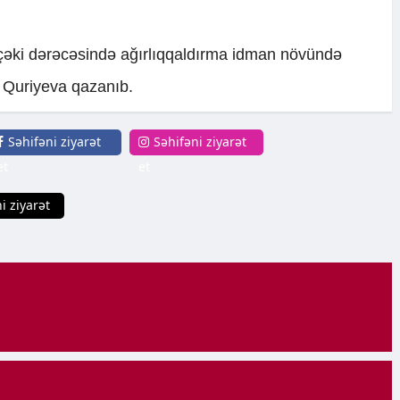
 çəki dərəcəsində ağırlıqqaldırma idman növündə
na Quriyeva qazanıb.
Səhifəni ziyarət
Səhifəni ziyarət
et
et
i ziyarət