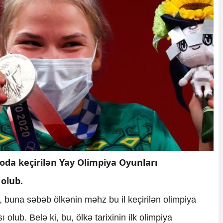
oda keçirilən Yay Olimpiya Oyunları
olub.
i, buna səbəb ölkənin məhz bu il keçirilən olimpiya
lub. Belə ki, bu, ölkə tarixinin ilk olimpiya