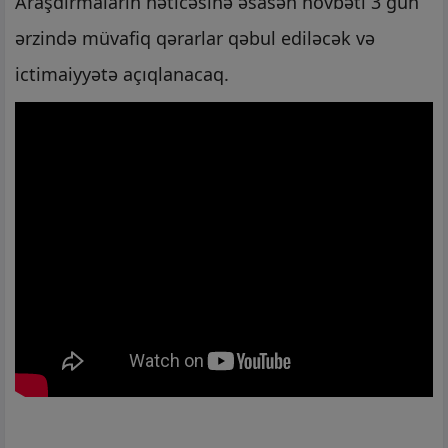
Araşdırmaların nəticəsinə əsasən növbəti 3 gün
ərzində müvafiq qərarlar qəbul ediləcək və
ictimaiyyətə açıqlanacaq.