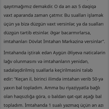
qayıtmağımız deməkdir. O da ən azı 5 dəqiqə
vaxt aparanda zaman çatmır. Bu sualları işləmək
üçün ya bizə düzgün vaxt versinlər, ya da sualları
düzgün tərtib etsinlər. Əgər bacarmırlarsa,
imtahanları Dövlət İmtahan Mərkəzinə versinlər”.
İmtahanda iştirak edən Aygün Əliyeva nəticələrin
ləğv olunmasını və imtahanların yenidən,
sadələşdirilmiş suallarla keçirilməsini tələb
edir:
“Keçən il, birinci ilimdə imtahan verib 50-yə
yaxın bal topladım. Amma bu riyaziyyatla bağlı
olan haqsızlığa görə, o baldan qat-qat aşağı bal
topladım. İmtahanda 1 sualı yazmaq üçün ən azı