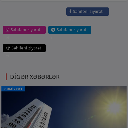
Səhifəni ziyarət
et
Səhifəni ziyarət
Səhifəni ziyarət
et
et
Səhifəni ziyarət
et
DİGƏR XƏBƏRLƏR
CƏMİYYƏT