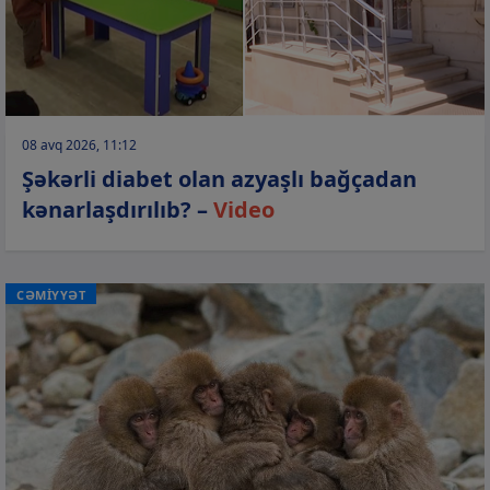
08 avq 2026, 11:12
Şəkərli diabet olan azyaşlı bağçadan
kənarlaşdırılıb? –
Video
CƏMİYYƏT