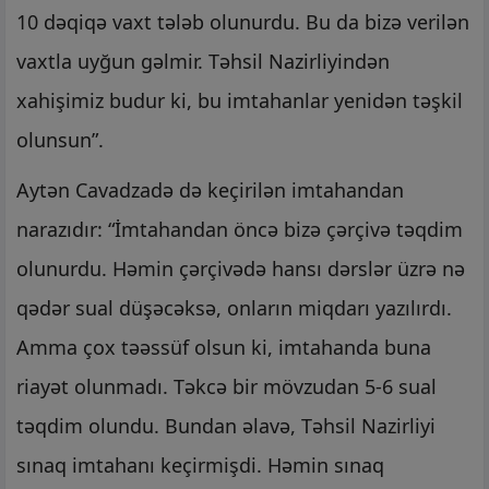
10 dəqiqə vaxt tələb olunurdu. Bu da bizə verilən
vaxtla uyğun gəlmir. Təhsil Nazirliyindən
xahişimiz budur ki, bu imtahanlar yenidən təşkil
olunsun”.
Aytən Cavadzadə də keçirilən imtahandan
narazıdır: “İmtahandan öncə bizə çərçivə təqdim
olunurdu. Həmin çərçivədə hansı dərslər üzrə nə
qədər sual düşəcəksə, onların miqdarı yazılırdı.
Amma çox təəssüf olsun ki, imtahanda buna
riayət olunmadı. Təkcə bir mövzudan 5-6 sual
təqdim olundu. Bundan əlavə, Təhsil Nazirliyi
sınaq imtahanı keçirmişdi. Həmin sınaq