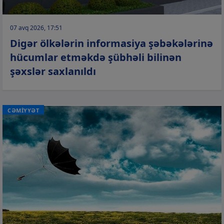
07 avq 2026, 17:51
Digər ölkələrin informasiya şəbəkələrinə
hücumlar etməkdə şübhəli bilinən
şəxslər saxlanıldı
CƏMİYYƏT