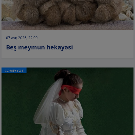
07 avq 2026, 22:00
Beş meymun hekayəsi
CƏMİYYƏT