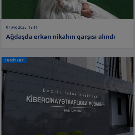
07 avq 2026, 19:11
Ağdaşda erkən nikahın qarşısı alındı
CƏMİYYƏT