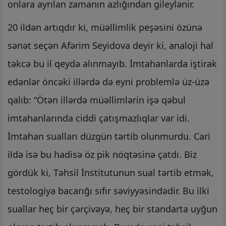
onlara ayrılan zamanın azlığından gileylənir.
20 ildən artıqdır ki, müəllimlik peşəsini özünə
sənət seçən Afərim Seyidova deyir ki, analoji hal
təkcə bu il qeydə alınmayıb. İmtahanlarda iştirak
edənlər öncəki illərdə də eyni problemlə üz-üzə
qalıb: “Ötən illərdə müəllimlərin işə qəbul
imtahanlarında ciddi çatışmazlıqlar var idi.
İmtahan sualları düzgün tərtib olunmurdu. Cari
ildə isə bu hadisə öz pik nöqtəsinə çatdı. Biz
gördük ki, Təhsil İnstitutunun sual tərtib etmək,
testologiya bacarığı sıfır səviyyəsindədir. Bu ilki
suallar heç bir çərçivəyə, heç bir standarta uyğun