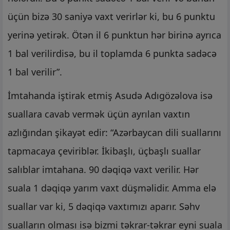
üçün bizə 30 saniyə vaxt verirlər ki, bu 6 punktu
yerinə yetirək. Ötən il 6 punktun hər birinə ayrıca
1 bal verilirdisə, bu il toplamda 6 punkta sadəcə
1 bal verilir”.
İmtahanda iştirak etmiş Asudə Adıgözəlova isə
suallara cavab vermək üçün ayrılan vaxtın
azlığından şikayət edir: “Azərbaycan dili suallarını
tapmacaya çeviriblər. İkibaşlı, üçbaşlı suallar
salıblar imtahana. 90 dəqiqə vaxt verilir. Hər
suala 1 dəqiqə yarım vaxt düşməlidir. Amma elə
suallar var ki, 5 dəqiqə vaxtımızı aparır. Səhv
sualların olması isə bizmi təkrar-təkrar eyni suala