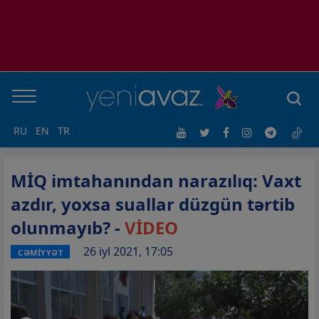
RU
EN
TR
MİQ imtahanından narazılıq: Vaxt
azdır, yoxsa suallar düzgün tərtib
olunmayıb? -
VİDEO
26 iyl 2021, 17:05
CƏMİYYƏT