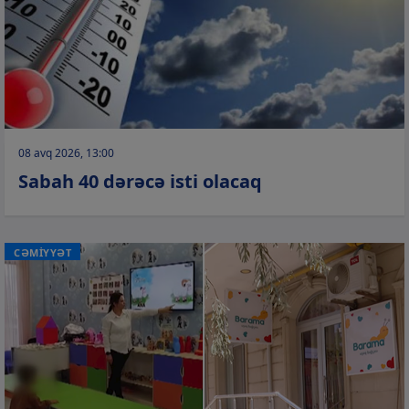
08 avq 2026, 13:00
Sabah 40 dərəcə isti olacaq
CƏMİYYƏT