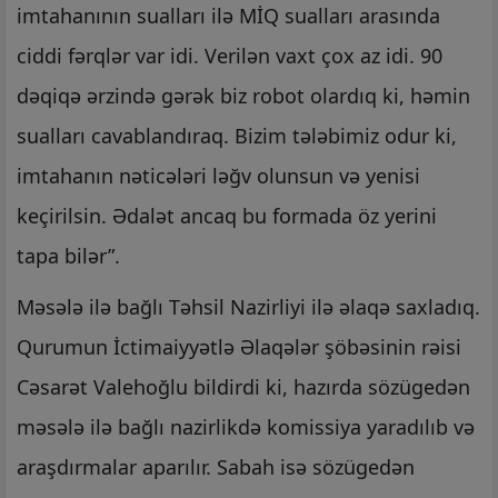
imtahanının sualları ilə MİQ sualları arasında
ciddi fərqlər var idi. Verilən vaxt çox az idi. 90
dəqiqə ərzində gərək biz robot olardıq ki, həmin
sualları cavablandıraq. Bizim tələbimiz odur ki,
imtahanın nəticələri ləğv olunsun və yenisi
keçirilsin. Ədalət ancaq bu formada öz yerini
tapa bilər”.
Məsələ ilə bağlı Təhsil Nazirliyi ilə əlaqə saxladıq.
Qurumun İctimaiyyətlə Əlaqələr şöbəsinin rəisi
Cəsarət Valehoğlu bildirdi ki, hazırda sözügedən
məsələ ilə bağlı nazirlikdə komissiya yaradılıb və
araşdırmalar aparılır. Sabah isə sözügedən