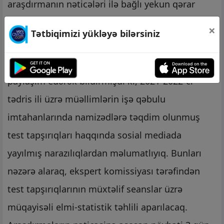
araşdırmanın nəticələri ilə bağlı yekun qərar
veriləcək.
×
Tətbiqimizi yükləyə bilərsiniz
Qeyd edək ki, Təhsil naziri Emin Əmrullayev də
bununla bağlı rəsmi “Facebook” hesabından
paylaşım edərək bildirmişdi ki, 2021-2022-ci
tədris ili üzrə müəllimlərin işə qəbulu
imtahanlarında namizədlərə təqdim olunmuş
test tapşırıqları haqqında sosial mediada
yayılmış narazılıqlardan məlumatlıyıq. Bunları
nəzərə alaraq, ekspert komissiyası tərəfindən
test tapşırıqlarının müxtəlif seanslar üzrə
müqayisəli elmi-statistik təhlili aparılacaq.