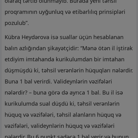
olaraq tərtib olunmayıb. Burada yeni təhsil
proqramının uyğunluq və etibarlılıq prinsipləri
pozulub”.
Kübra Heydərova isə suallar üçün hesablanan
balın azlığından şikayətçidir: “Mənə ötən il iştirak
etdiyim imtahanda kurikulumdan bir imtahan
düşmüşdü ki, təhsil verənlərin hüquqları nələrdir.
Buna 1 bal verirdi. Valideynlərin vəzifələri
nələrdir? – buna görə də ayrıca 1 bal. Bu il isə
kurikulumda sual düşdü ki, təhsil verənlərin
hüquq və vəzifələri, təhsil alanların hüquq və
vəzifələri, valideynlərin hüquq və vəzifələri
nələrdir. Bu 6 punkt sadəcə 1 bal verir və bunun