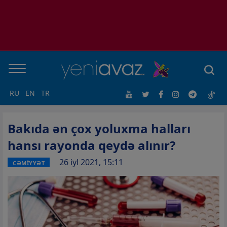
RU
EN
TR
Bakıda ən çox yoluxma halları
hansı rayonda qeydə alınır?
26 iyl 2021, 15:11
CƏMİYYƏT