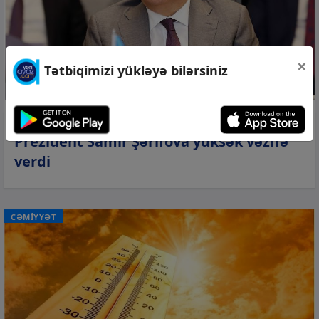
×
Tətbiqimizi yükləyə bilərsiniz
07 avq 2026, 13:57
Prezident Samir Şərifova yüksək vəzifə
verdi
CƏMİYYƏT