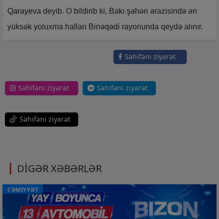
Qarayeva deyib. O bildirib ki, Bakı şəhəri ərazisində ən
yüksək yoluxma halları Binəqədi rayonunda qeydə alınır.
Səhifəni ziyarət
et
Səhifəni ziyarət
Səhifəni ziyarət
et
et
Səhifəni ziyarət
et
DİGƏR XƏBƏRLƏR
CƏMİYYƏT