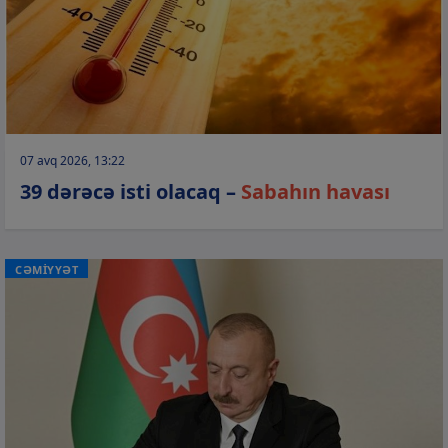
07 avq 2026, 13:22
39 dərəcə isti olacaq –
Sabahın havası
CƏMİYYƏT