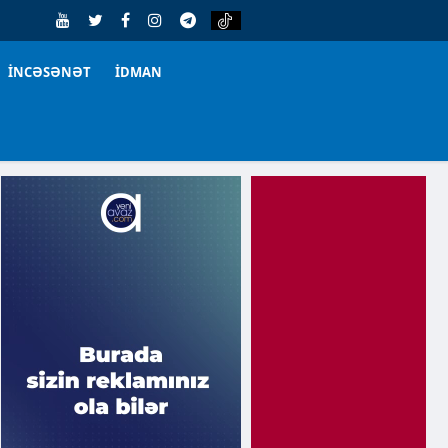
İNCƏSƏNƏT
İDMAN