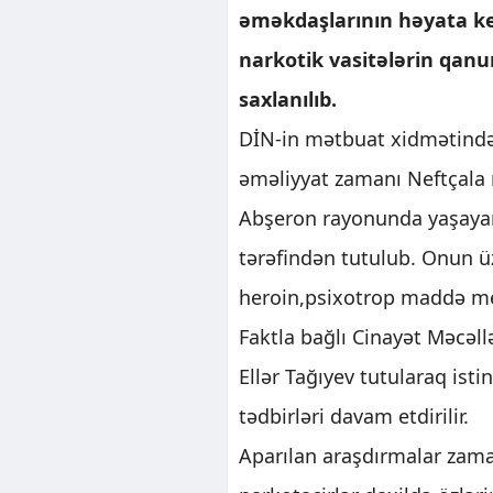
əməkdaşlarının həyata ke
narkotik vasitələrin qanu
saxlanılıb.
DİN-in mətbuat xidmətin
əməliyyat zamanı Neftçala 
Abşeron rayonunda yaşayan
tərəfindən tutulub. Onun 
heroin,psixotrop maddə met
Faktla bağlı Cinayət Məcəll
Ellər Tağıyev tutularaq isti
tədbirləri davam etdirilir.
Aparılan araşdırmalar zama