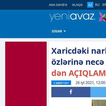
AZ
RU
E
ANA SƏHİFƏ
ƏLAQƏ
DİGƏR
Xaricdəki na
özlərinə necə 
dən AÇIQLAM
26 iyl 2021, 12:00
CƏMİYYƏT