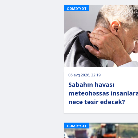
CƏMİYYƏT
06 avq 2026, 22:19
Sabahın havası
meteohəssas insanlar
necə təsir edəcək?
CƏMİYYƏT