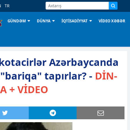
N
TR
GÜNDƏM
DÜNYA
İQTİSADİYYAT
VİDEO XƏBƏR
rkotacirlər Azərbaycanda
"bariqa" tapırlar? -
DİN-
A + VİDEO