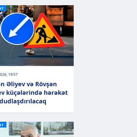
ƏT
026, 19:57
n Əliyev və Rövşən
ev küçələrində hərəkət
udlaşdırılacaq
ƏT