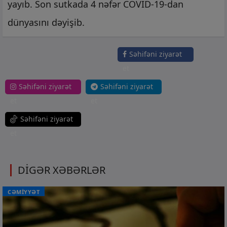
yayıb. Son sutkada 4 nəfər COVID-19-dan
dünyasını dəyişib.
Səhifəni ziyarət
et
Səhifəni ziyarət
Səhifəni ziyarət
et
et
Səhifəni ziyarət
et
DİGƏR XƏBƏRLƏR
CƏMİYYƏT