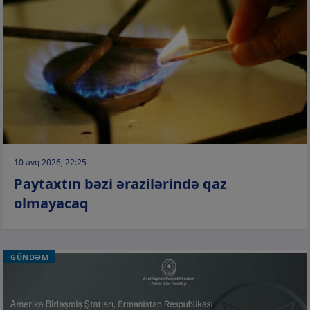
10 avq 2026, 22:25
Paytaxtın bəzi ərazilərində qaz
olmayacaq
GÜNDƏM