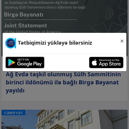
×
Tətbiqimizi yükləyə bilərsiniz
10 avq 2026, 21:58
Ağ Evdə təşkil olunmuş Sülh Sammitinin
birinci ildönümü ilə bağlı Birgə Bəyanat
yayıldı
CƏMİYYƏT