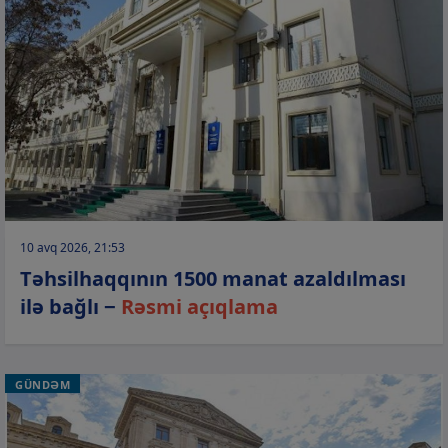
10 avq 2026, 21:53
Təhsilhaqqının 1500 manat azaldılması
ilə bağlı −
Rəsmi açıqlama
GÜNDƏM