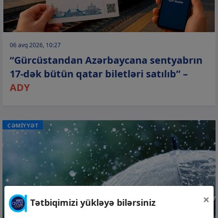
06 avq 2026, 10:27
“Gürcüstandan Azərbaycana sentyabrın
17-dək bütün qatar biletləri satılıb” –
ADY
CƏMİYYƏT
×
Tətbiqimizi yükləyə bilərsiniz