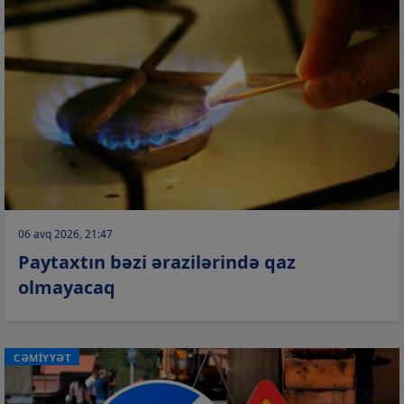
06 avq 2026, 21:47
Paytaxtın bəzi ərazilərində qaz
olmayacaq
CƏMİYYƏT