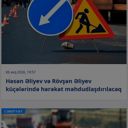
06 avq 2026, 19:57
Həsən Əliyev və Rövşən Əliyev
küçələrində hərəkət məhdudlaşdırılacaq
CƏMİYYƏT