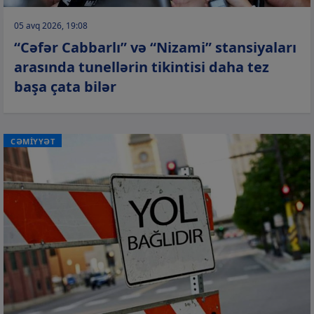
05 avq 2026, 19:08
“Cəfər Cabbarlı” və “Nizami” stansiyaları
arasında tunellərin tikintisi daha tez
başa çata bilər
CƏMİYYƏT