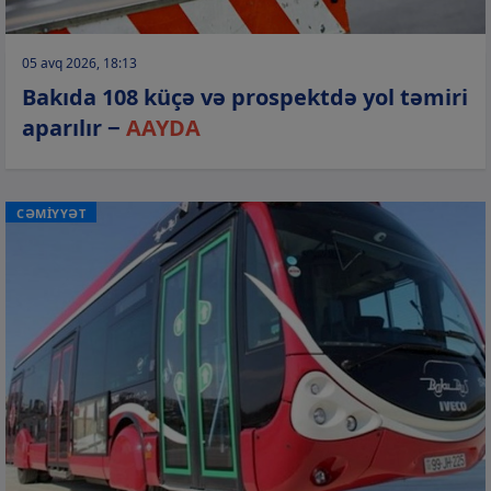
05 avq 2026, 18:13
Bakıda 108 küçə və prospektdə yol təmiri
aparılır −
AAYDA
CƏMİYYƏT