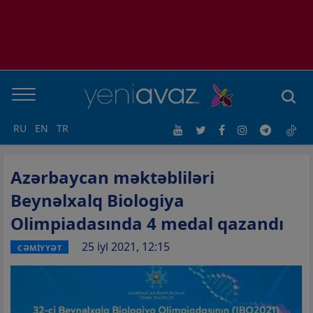
RU
EN
TR
Azərbaycan məktəbliləri
Beynəlxalq Biologiya
Olimpiadasında 4 medal qazandı
25 iyl 2021, 12:15
CƏMİYYƏT