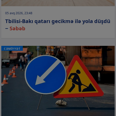
05 avq 2026, 23:48
Tbilisi-Bakı qatarı gecikmə ilə yola düşdü
−
Səbəb
CƏMİYYƏT