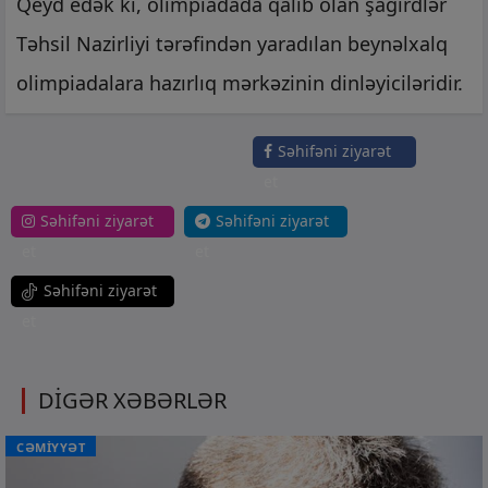
Qeyd edək ki, olimpiadada qalib olan şagirdlər
Təhsil Nazirliyi tərəfindən yaradılan beynəlxalq
olimpiadalara hazırlıq mərkəzinin dinləyiciləridir.
Səhifəni ziyarət
et
Səhifəni ziyarət
Səhifəni ziyarət
et
et
Səhifəni ziyarət
et
DİGƏR XƏBƏRLƏR
CƏMİYYƏT