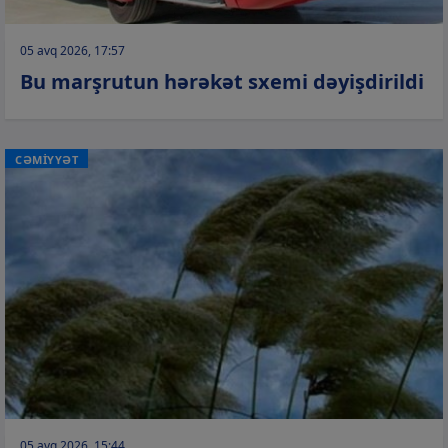
05 avq 2026, 17:57
Bu marşrutun hərəkət sxemi dəyişdirildi
CƏMİYYƏT
05 avq 2026, 15:44