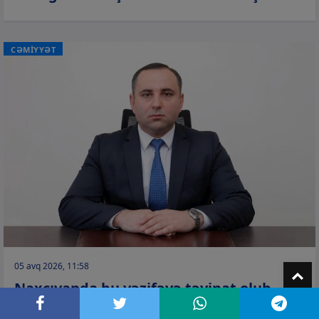
CƏMİYYƏT
05 avq 2026, 11:58
T
Naxçıvanda bu vəzifəyə təyinat olub