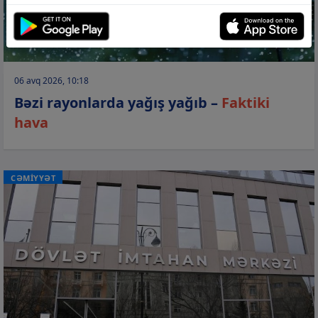
06 avq 2026, 10:18
Bəzi rayonlarda yağış yağıb –
Faktiki
hava
CƏMİYYƏT