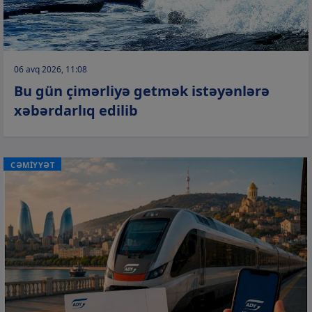
06 avq 2026, 11:08
Bu gün çimərliyə getmək istəyənlərə
xəbərdarlıq edilib
CƏMİYYƏT