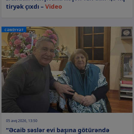
tiryək çıxdı –
Video
CƏMİYYƏT
05 avq 2026, 13:50
“Əcaib səslər evi başına götürəndə