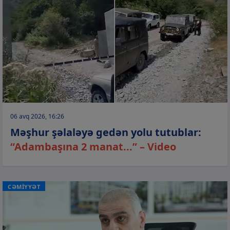
06 avq 2026, 16:26
Məşhur şəlaləyə gedən yolu tutublar:
“Adambaşına 2 manat...” – Video
CƏMİYYƏT