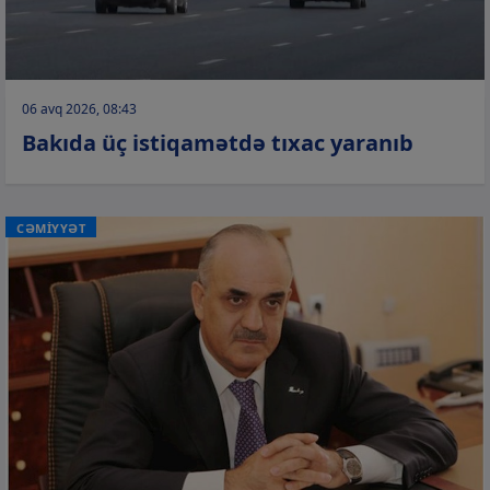
06 avq 2026, 08:43
Bakıda üç istiqamətdə tıxac yaranıb
CƏMİYYƏT