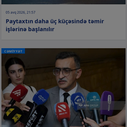
05 avq 2026, 21:57
Paytaxtın daha üç küçəsində təmir
işlərinə başlanılır
CƏMİYYƏT