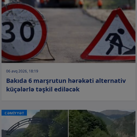
06 avq 2026, 18:19
Bakıda 6 marşrutun hərəkəti alternativ
küçələrlə təşkil ediləcək
CƏMİYYƏT