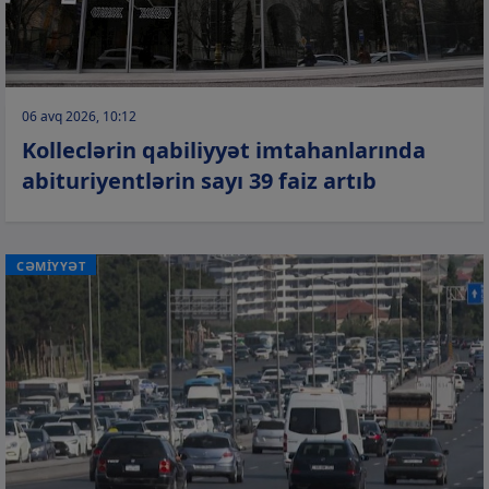
06 avq 2026, 10:12
Kolleclərin qabiliyyət imtahanlarında
abituriyentlərin sayı 39 faiz artıb
CƏMİYYƏT