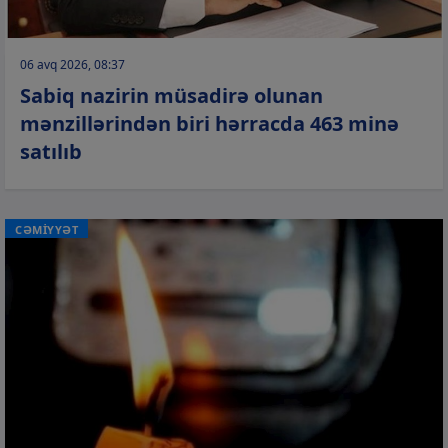
06 avq 2026, 08:37
Sabiq nazirin müsadirə olunan
mənzillərindən biri hərracda 463 minə
satılıb
CƏMİYYƏT