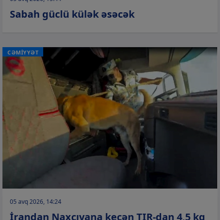
Sabah güclü külək əsəcək
CƏMİYYƏT
05 avq 2026, 14:24
İrandan Naxçıvana keçən TIR-dan 4,5 kq