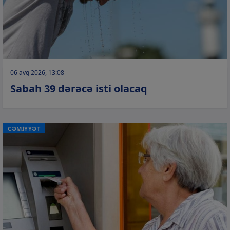
06 avq 2026, 13:08
Sabah 39 dərəcə isti olacaq
CƏMİYYƏT