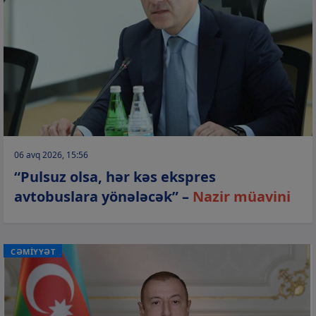
06 avq 2026, 15:56
“Pulsuz olsa, hər kəs ekspres
avtobuslara yönələcək” –
Nazir müavini
CƏMİYYƏT