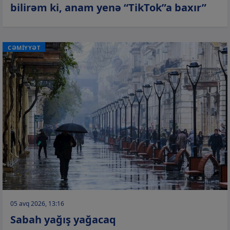
bilirəm ki, anam yenə “TikTok”a baxır”
CƏMİYYƏT
05 avq 2026, 13:16
Sabah yağış yağacaq