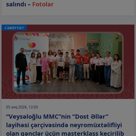
salındı –
Fotolar
CƏMİYYƏT
05 avq 2026, 12:03
“Veysəloğlu MMC”nin “Dost Əllər”
layihəsi çərçivəsində neyromüxtəlifliyi
olan gənclər üçün masterklass keçirilib