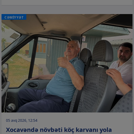
CƏMİYYƏT
05 avq 2026, 12:54
Xocavəndə növbəti köç karvanı yola