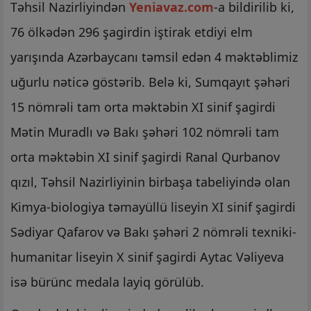
Təhsil Nazirliyindən
Yeniavaz.com
-a bildirilib ki,
76 ölkədən 296 şagirdin iştirak etdiyi elm
yarışında Azərbaycanı təmsil edən 4 məktəblimiz
uğurlu nəticə göstərib. Belə ki, Sumqayıt şəhəri
15 nömrəli tam orta məktəbin XI sinif şagirdi
Mətin Muradlı və Bakı şəhəri 102 nömrəli tam
orta məktəbin XI sinif şagirdi Ranal Qurbanov
qızıl, Təhsil Nazirliyinin birbaşa tabeliyində olan
Kimya-biologiya təmayüllü liseyin XI sinif şagirdi
Sədiyar Qafarov və Bakı şəhəri 2 nömrəli texniki-
humanitar liseyin X sinif şagirdi Aytac Vəliyeva
isə bürünc medala layiq görülüb.