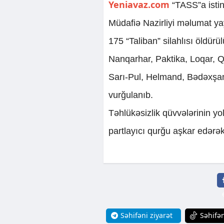
Yeniavaz.com
“TASS”a istin
Müdafiə Nazirliyi məlumat yay
175 “Taliban” silahlısı öldürü
Nanqarhar, Paktika, Loqar, 
Sarı-Pul, Helmand, Bədəxşan,
vurğulanıb.
Təhlükəsizlik qüvvələrinin y
partlayıcı qurğu aşkar edərək
Səhifəni ziyarət
Səhifən