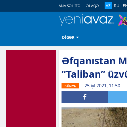
AZ
RU
E
ANA SƏHİFƏ
ƏLAQƏ
DİGƏR
Əfqanıstan M
“Taliban” üzvü
25 iyl 2021, 11:50
DÜNYA