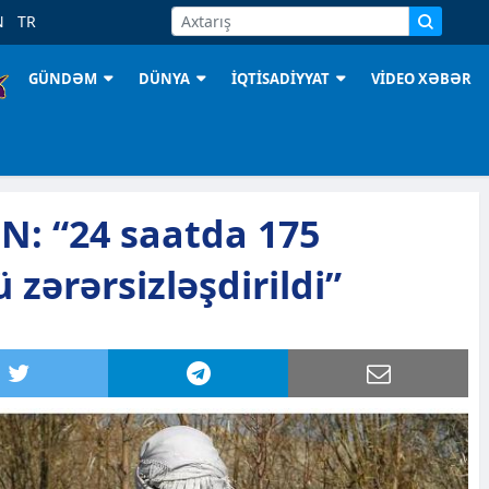
N
TR
GÜNDƏM
DÜNYA
İQTİSADİYYAT
VİDEO XƏBƏR
N: “24 saatda 175
 zərərsizləşdirildi”