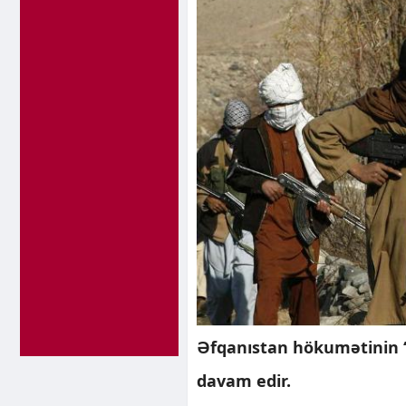
Əfqanıstan hökumətinin “T
davam edir.