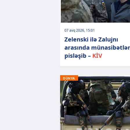
07 avq 2026, 15:01
Zelenski ilə Zalujnı
arasında münasibətlə
pisləşib –
KİV
DÜNYA