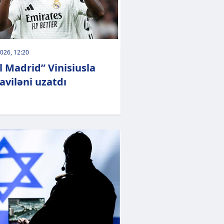
026, 12:20
l Madrid” Vinisiusla
viləni uzatdı