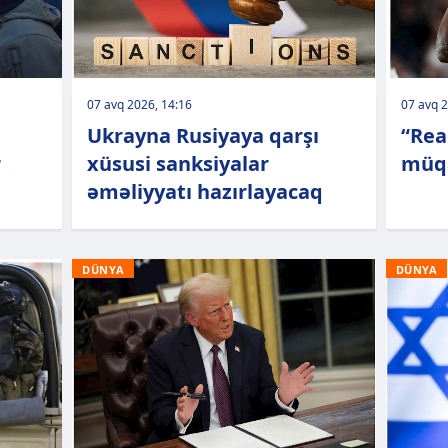
07 avq 2026, 14:16
07 avq 2
Ukrayna Rusiyaya qarşı
“Rea
r
xüsusi sanksiyalar
müqa
əməliyyatı hazırlayacaq
DÜNYA
DÜNYA