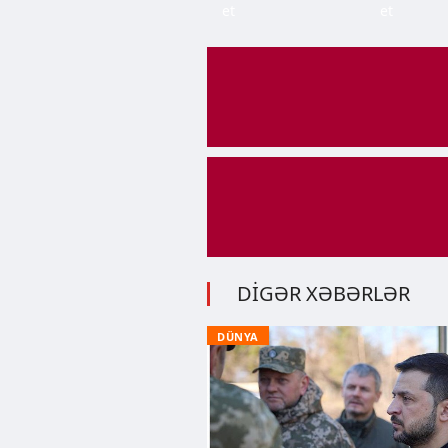
et
et
DİGƏR XƏBƏRLƏR
DÜNYA