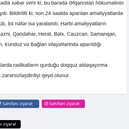
adla xəbər verir ki, bu barədə Əfqanıstan hökumətinin
ıb. Bildirilib ki, son 24 saatda aparılan əməliyyatlarda
lüb, 84 nəfər isə yaralanıb. Hərbi əməliyyatların
Qəzni, Qəndəhar, Herat, Bəlx, Cauzcan, Samanqan,
 Kunduz və Bağlan vilayətlərində aparıldığı
ollarda radikalların qurduğu doqquz əldəqayırma
 zərərsizləşdirdiyi qeyd olunur.
Səhifəni ziyarət
Səhifəni ziyarət
et
et
i ziyarət