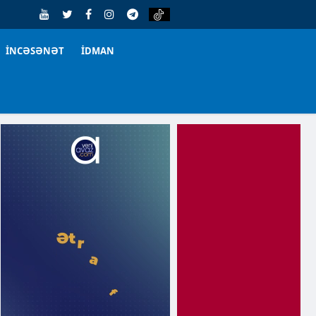
İNCƏSƏNƏT
İDMAN