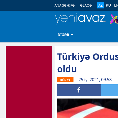
AZ
RU
E
ANA SƏHİFƏ
ƏLAQƏ
DİGƏR
Türkiyə Ordus
oldu
25 iyl 2021, 09:58
DÜNYA