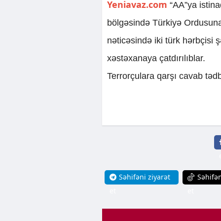
Yeniavaz.com
“AA”ya istinad
bölgəsində Türkiyə Ordusuna 
nəticəsində iki türk hərbçisi şə
xəstəxanaya çatdırılıblar.
Terrorçulara qarşı cavab tədbir
Səhifəni ziyarət
Səhifən
et
et