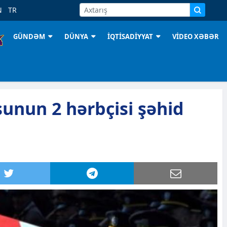
N
TR
GÜNDƏM
DÜNYA
İQTİSADİYYAT
VİDEO XƏBƏR
unun 2 hərbçisi şəhid