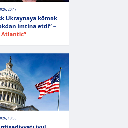
026, 20:47
k Ukraynaya kömək
kdən imtina etdi” −
 Atlantic”
026, 18:58
qtisadiyyatı iyul