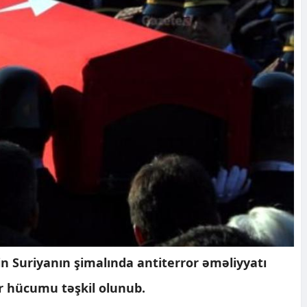
in Suriyanın şimalında antiterror əməliyyatı
r hücumu təşkil olunub.