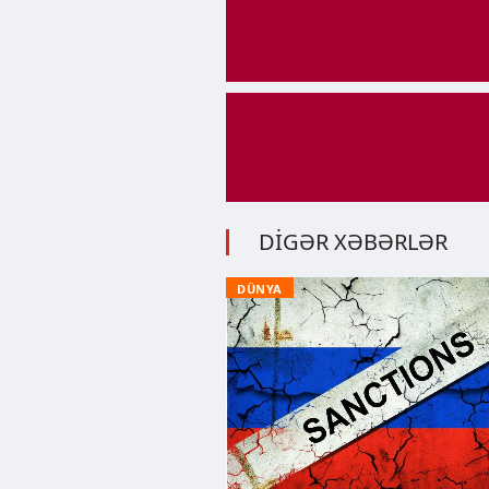
DİGƏR XƏBƏRLƏR
DÜNYA