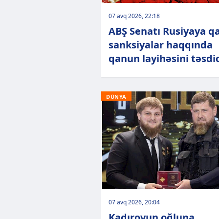
07 avq 2026, 22:18
ABŞ Senatı Rusiyaya qa
sanksiyalar haqqında
qanun layihəsini təsdi
DÜNYA
07 avq 2026, 20:04
Kadırovun oğluna