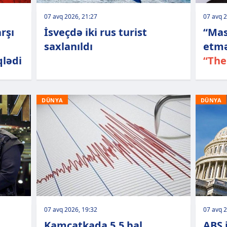
07 avq 2026, 21:27
07 avq 2
rşı
İsveçdə iki rus turist
“Mas
saxlanıldı
etmə
qlədi
“The
DÜNYA
DÜNYA
07 avq 2026, 19:32
07 avq 2
Kamçatkada 5,5 bal
ABŞ i