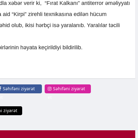
la xəbər verir ki, “Fırat Kalkanı” antiterror əməliyyatı
aid “Kirpi” zirehli texnikasına edilən hücum
hid olub, ikisi hərbçi isə yaralanıb. Yaralılar təcili
lərinin həyata keçirildiyi bildirilib.
Səhifəni ziyarət
Səhifəni ziyarət
et
et
i ziyarət