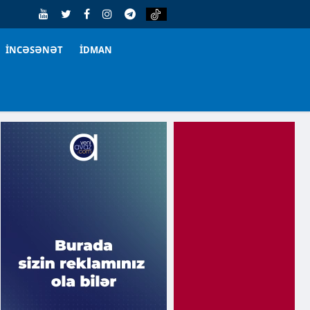
İNCƏSƏNƏT
İDMAN