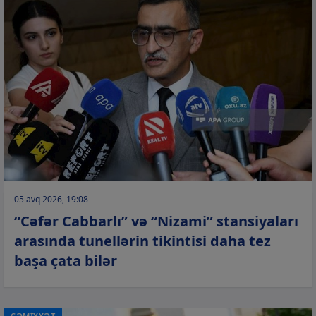
05 avq 2026, 19:08
“Cəfər Cabbarlı” və “Nizami” stansiyaları
arasında tunellərin tikintisi daha tez
başa çata bilər
CƏMİYYƏT