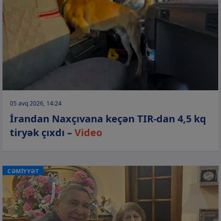
05 avq 2026, 14:24
İrandan Naxçıvana keçən TIR-dan 4,5 kq
tiryək çıxdı –
Video
CƏMİYYƏT