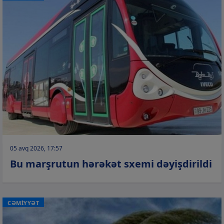
05 avq 2026, 17:57
Bu marşrutun hərəkət sxemi dəyişdirildi
CƏMİYYƏT