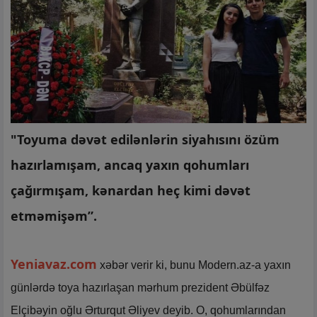
"Toyuma dəvət edilənlərin siyahısını özüm
hazırlamışam, ancaq yaxın qohumları
çağırmışam, kənardan heç kimi dəvət
etməmişəm”.
Yeniavaz.com
xəbər verir ki, bunu Modern.az-a yaxın
günlərdə toya hazırlaşan mərhum prezident Əbülfəz
Elçibəyin oğlu Ərturqut Əliyev deyib. O, qohumlarından