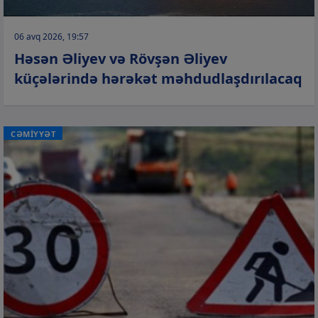
06 avq 2026, 19:57
Həsən Əliyev və Rövşən Əliyev
küçələrində hərəkət məhdudlaşdırılacaq
CƏMİYYƏT