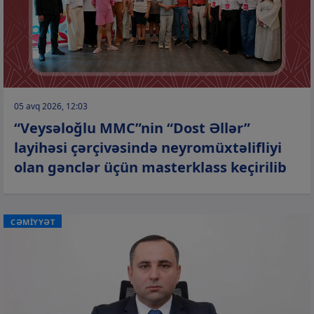
05 avq 2026, 12:03
“Veysəloğlu MMC”nin “Dost Əllər”
layihəsi çərçivəsində neyromüxtəlifliyi
olan gənclər üçün masterklass keçirilib
CƏMİYYƏT