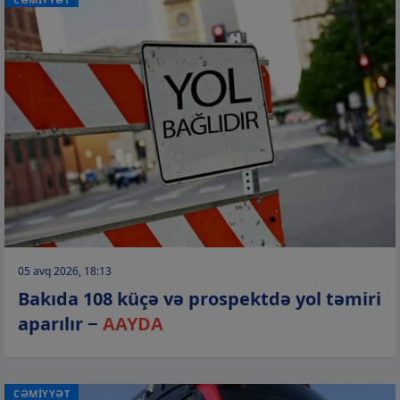
05 avq 2026, 18:13
Bakıda 108 küçə və prospektdə yol təmiri
aparılır −
AAYDA
CƏMİYYƏT