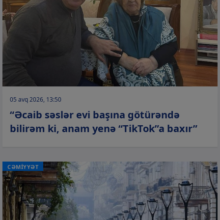
05 avq 2026, 13:50
“Əcaib səslər evi başına götürəndə
bilirəm ki, anam yenə “TikTok”a baxır”
CƏMİYYƏT