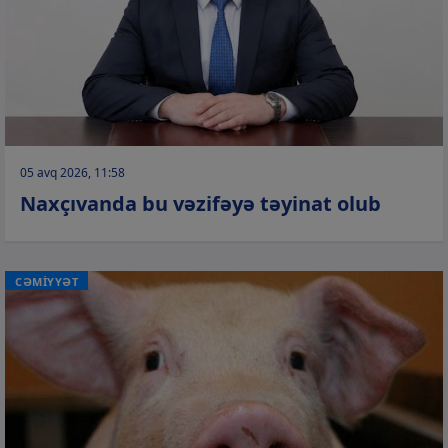
05 avq 2026, 11:58
Naxçıvanda bu vəzifəyə təyinat olub
CƏMİYYƏT