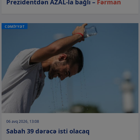
Prezidentdən AZAL-la bağlı –
Fərman
CƏMİYYƏT
06 avq 2026, 13:08
Sabah 39 dərəcə isti olacaq