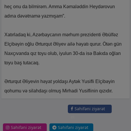
heç onu da bilmirəm. Amma Kəmaləddin Heydərovun
adına dəvətnamə yazmışam”.
Xatırladaq ki, Azərbaycanın mərhum prezidenti Əbülfəz
Elçibəyin oğlu Ərturqut Əliyev ailə həyatı qurur. Ötən gün
Naxçıvanda qız toyu olub, iyulun 30-da isə Bakıda oğlan
toyu baş tutacaq.
Ərturqut Əliyevin həyat yoldaşı Aytək Yusifli Elçibəyin
qohumu və silahdaşı olmuş Mirhadi Yusiflinin qızıdır.
Səhifəni ziyarət
et
Səhifəni ziyarət
Səhifəni ziyarət