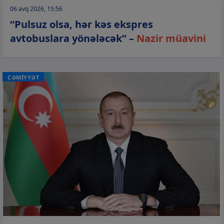
06 avq 2026, 15:56
“Pulsuz olsa, hər kəs ekspres
avtobuslara yönələcək” –
Nazir müavini
CƏMİYYƏT