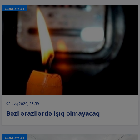
CƏMİYYƏT
05 avq 2026, 23:59
Bəzi ərazilərdə işıq olmayacaq
CƏMİYYƏT