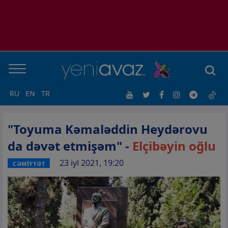
RU
EN
TR
"Toyuma Kəmaləddin Heydərovu
da dəvət etmişəm" -
Elçibəyin oğlu
23 iyl 2021, 19:20
CƏMİYYƏT