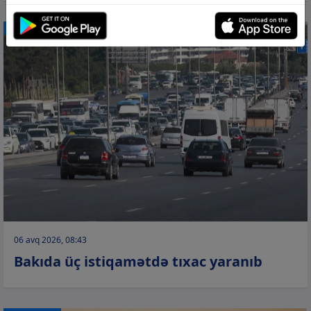
CƏMİYYƏT
06 avq 2026, 08:43
Bakıda üç istiqamətdə tıxac yaranıb