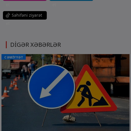
et
et
Səhifəni ziyarət
et
DİGƏR XƏBƏRLƏR
CƏMİYYƏT