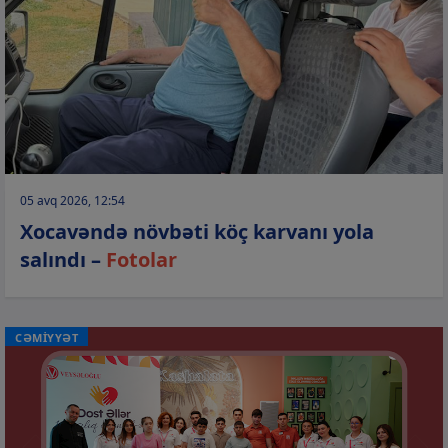
05 avq 2026, 12:54
Xocavəndə növbəti köç karvanı yola
salındı –
Fotolar
CƏMİYYƏT