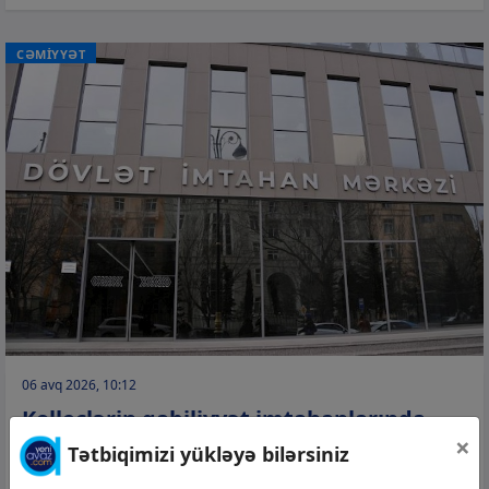
CƏMİYYƏT
06 avq 2026, 10:12
Kolleclərin qabiliyyət imtahanlarında
×
abituriyentlərin sayı 39 faiz artıb
Tətbiqimizi yükləyə bilərsiniz