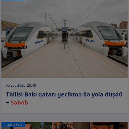
05 avq 2026, 23:48
Tbilisi-Bakı qatarı gecikmə ilə yola düşdü
−
Səbəb
CƏMİYYƏT