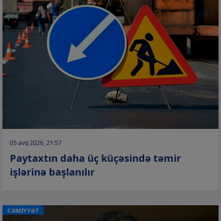
05 avq 2026, 21:57
Paytaxtın daha üç küçəsində təmir
işlərinə başlanılır
CƏMİYYƏT