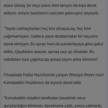
əlavə olaraq, bir neçə yaxın dost-tanışını da toya dəvət
etdiyini, onların bəzilərinin xaricdən gələcəyini söyləyib:
"Toyda cəbhəçilərdən heç kim olmayacaq, heç kimi
çağırmamışam. Sadəcə yaxın dostlarımdan bir neçəsini
dəvət etmişəm. Bu qərarı həm də pandemiyaya görə qəbul
etdim. Qaydalara əsasən, qonaq sayı az olmalıdır. Bu
səbəbdən toya çağırılacaq qonaq sayını artıra bilmirəm”.
Fövqəladə Hallar Nazirliyində çalışan Ərturqut Əliyev nazir
Kəmaləddin Heydərovu da toyuna dəvət edib:
"Kəmaləddin müəllim tərəfindən dəvətimin necə
qarşılandığını bilmirəm, dəvətnamə çatıb, yoxsa çatmayıb,