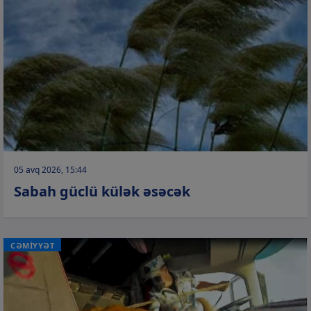
05 avq 2026, 15:44
Sabah güclü külək əsəcək
CƏMİYYƏT