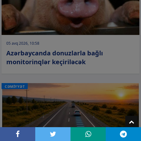
05 avq 2026, 10:58
Azərbaycanda donuzlarla bağlı
monitorinqlər keçiriləcək
CƏMİYYƏT
T