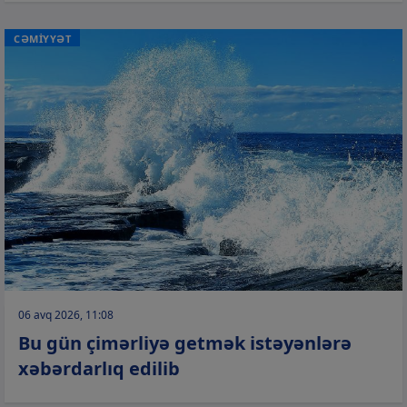
CƏMİYYƏT
06 avq 2026, 11:08
Bu gün çimərliyə getmək istəyənlərə
xəbərdarlıq edilib