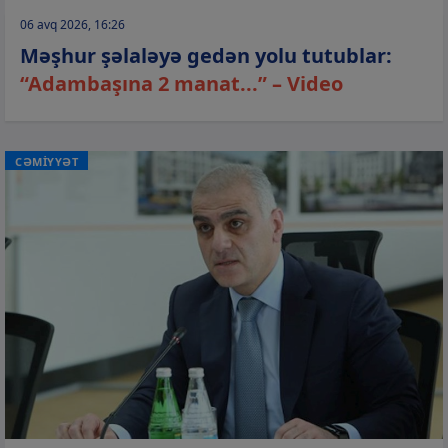
06 avq 2026, 16:26
Məşhur şəlaləyə gedən yolu tutublar:
“Adambaşına 2 manat...” – Video
CƏMİYYƏT