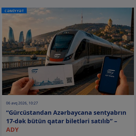
CƏMİYYƏT
06 avq 2026, 10:27
“Gürcüstandan Azərbaycana sentyabrın
17-dək bütün qatar biletləri satılıb” –
ADY