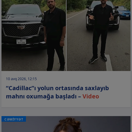
10 avq 2026, 12:15
“Cadillac”ı yolun ortasında saxlayıb
mahnı oxumağa başladı –
Video
CƏMİYYƏT