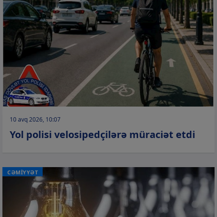
10 avq 2026, 10:07
Yol polisi velosipedçilərə müraciət etdi
CƏMİYYƏT