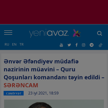
RU
EN
TR
Ənvər Əfəndiyev müdafiə
nazirinin müavini – Quru
Qoşunları komandanı təyin edildi –
SƏRƏNCAM
23 iyl 2021, 18:59
CƏMİYYƏT