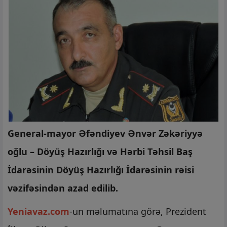
General-mayor Əfəndiyev Ənvər Zəkəriyyə
oğlu – Döyüş Hazırlığı və Hərbi Təhsil Baş
İdarəsinin Döyüş Hazırlığı İdarəsinin rəisi
vəzifəsindən azad edilib.
Yeniavaz.com
-un məlumatına görə, Prezident