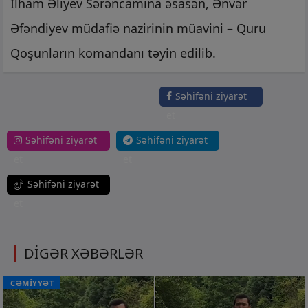
İlham Əliyev Sərəncamına əsasən, Ənvər
Əfəndiyev müdafiə nazirinin müavini – Quru
Qoşunların komandanı təyin edilib.
Səhifəni ziyarət
et
Səhifəni ziyarət
Səhifəni ziyarət
et
et
Səhifəni ziyarət
et
DİGƏR XƏBƏRLƏR
CƏMİYYƏT