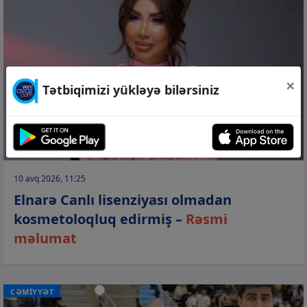
×
Tətbiqimizi yükləyə bilərsiniz
10 avq 2026, 11:25
Elnarə Canlı lisenziyası olmadan
kosmetoloqluq edirmiş –
Rəsmi
məlumat
CƏMİYYƏT