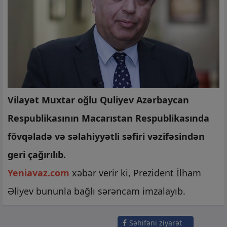
Vilayət Muxtar oğlu Quliyev Azərbaycan
Respublikasının Macarıstan Respublikasında
fövqəladə və səlahiyyətli səfiri vəzifəsindən
geri çağırılıb.
Yeniavaz.com
xəbər verir ki, Prezident İlham
Əliyev bununla bağlı sərəncam imzalayıb.
Səhifəni ziyarət