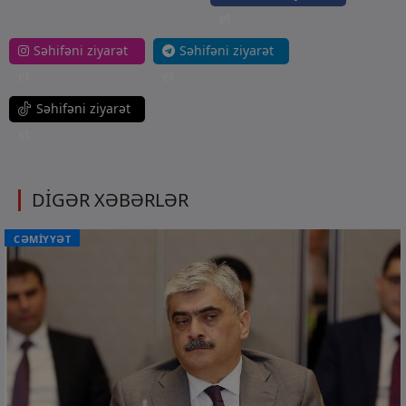
et
Səhifəni ziyarət
Səhifəni ziyarət
et
et
Səhifəni ziyarət
et
DİGƏR XƏBƏRLƏR
CƏMİYYƏT