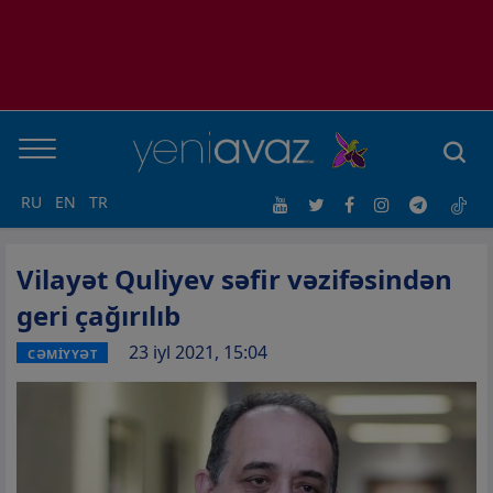
RU
EN
TR
Vilayət Quliyev səfir vəzifəsindən
geri çağırılıb
23 iyl 2021, 15:04
CƏMİYYƏT