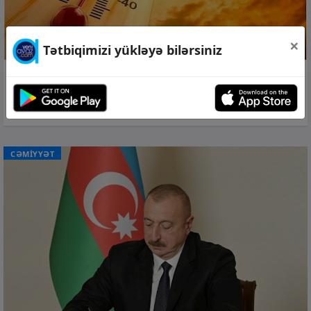
×
Tətbiqimizi yükləyə bilərsiniz
07 avq 2026, 13:22
39 dərəcə isti olacaq –
Sabahın havası
CƏMİYYƏT