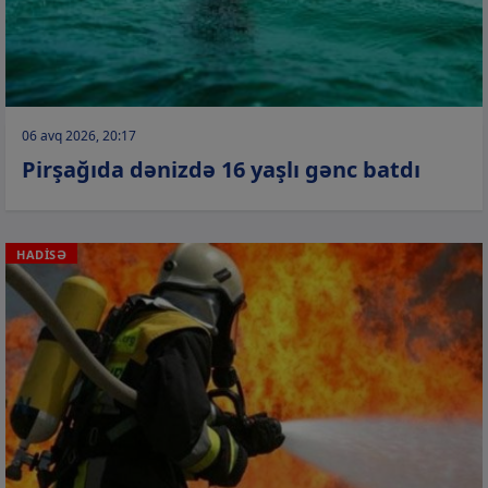
06 avq 2026, 20:17
Pirşağıda dənizdə 16 yaşlı gənc batdı
HADİSƏ