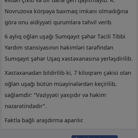
evdən çıxıb və bir daha geri qayıtmayıb. R.
Novruzova körpəyə baxmaq imkanı olmadığına
görə onu aidiyyəti qurumlara təhvil verib.
6 aylıq oğlan uşağı Sumqayıt şəhər Təcili Tibbi
Yardım stansiyasının həkimləri tərəfindən
Sumqayıt şəhər Uşaq xəstəxanasına yerləşdirilib.
Xəstəxanadan bildirilib ki, 7 kiloqram çəkisi olan
oğlan uşağı bütün müayinələrdən keçirilib,
sağlamdir: "Vəziyyəti yaxşıdır və həkim
nəzarətindədir".
Faktla bağlı araşdırma aparılır.