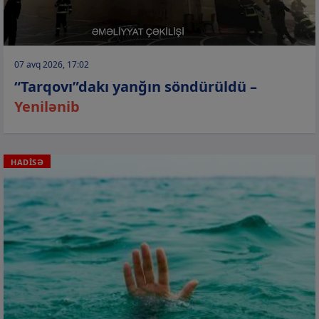
07 avq 2026, 17:02
“Tarqovı”dakı yanğın söndürüldü –
Yenilənib
HADİSƏ