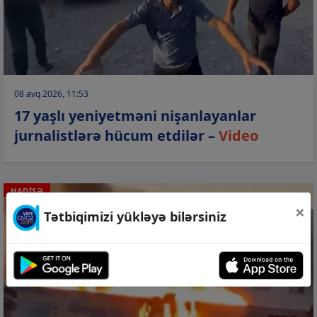
08 avq 2026, 11:53
17 yaşlı yeniyetməni nişanlayanlar
jurnalistlərə hücum etdilər –
Video
HADİSƏ
×
Tətbiqimizi yükləyə bilərsiniz