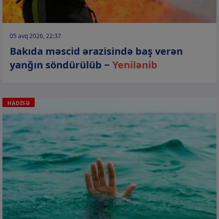
05 avq 2026, 22:37
Bakıda məscid ərazisində baş verən
yanğın söndürülüb −
Yenilənib
HADİSƏ