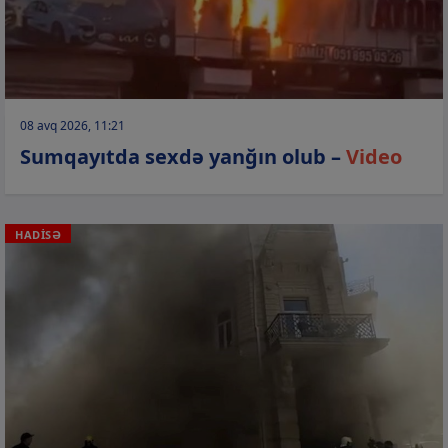
08 avq 2026, 11:21
Sumqayıtda sexdə yanğın olub –
Video
HADİSƏ