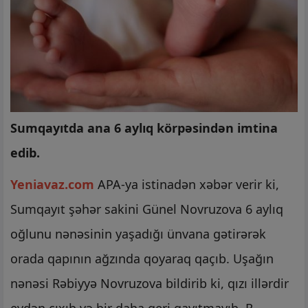
Sumqayıtda ana 6 aylıq körpəsindən imtina
edib.
Yeniavaz.com
APA-ya istinadən xəbər verir ki,
Sumqayıt şəhər sakini Günel Novruzova 6 aylıq
oğlunu nənəsinin yaşadığı ünvana gətirərək
orada qapının ağzında qoyaraq qaçıb. Uşağın
nənəsi Rəbiyyə Novruzova bildirib ki, qızı illərdir